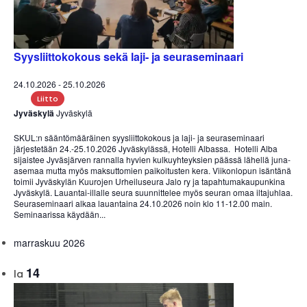
Syysliittokokous sekä laji- ja seuraseminaari
24.10.2026
-
25.10.2026
Liitto
Jyväskylä
Jyväskylä
SKUL:n sääntömääräinen syysliittokokous ja laji- ja seuraseminaari
järjestetään 24.-25.10.2026 Jyväskylässä, Hotelli Albassa. Hotelli Alba
sijaistee Jyväsjärven rannalla hyvien kulkuyhteyksien päässä lähellä juna-
asemaa mutta myös maksuttomien paikoitusten kera. Viikonlopun isäntänä
toimii Jyväskylän Kuurojen Urheiluseura Jalo ry ja tapahtumakaupunkina
Jyväskylä. Lauantai-illalle seura suunnittelee myös seuran omaa iltajuhlaa.
Seuraseminaari alkaa lauantaina 24.10.2026 noin klo 11-12.00 main.
Seminaarissa käydään...
marraskuu 2026
14
la