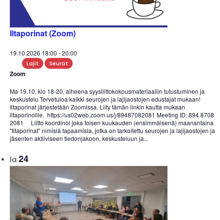
Iltaporinat (Zoom)
19.10.2026 18:00
-
20:00
Lajit
Seurat
Zoom
Ma 19.10. klo 18-20, aiheena syysliittokokousmateriaaliin tutustuminen ja
keskustelu Tervetuloa kaikki seurojen ja lajijaostojen edustajat mukaan!
Iltaporinat järjestetään Zoomissa. Liity tämän linkin kautta mukaan
iltaporinoille. https://us02web.zoom.us/j/89487082081 Meeting ID: 894 8708
2081 Liitto koordinoi joka toisen kuukauden (ensimmäisenä) maanantaina
"Iltaporinat" nimisiä tapaamisia, jotka on tarkoitettu seurojen ja lajijaostojen ja
jäsenten aktiiviseen tiedonjakoon, keskusteluun ja...
24
la