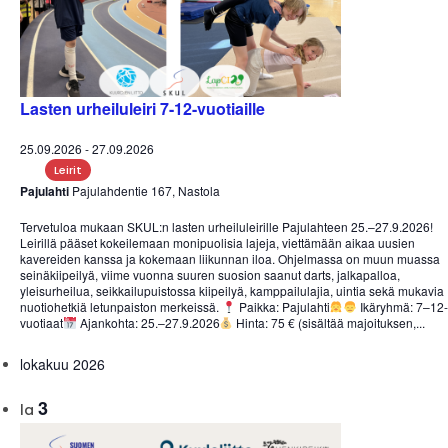
Lasten urheiluleiri 7-12-vuotiaille
25.09.2026
-
27.09.2026
Leirit
Pajulahti
Pajulahdentie 167, Nastola
Tervetuloa mukaan SKUL:n lasten urheiluleirille Pajulahteen 25.–27.9.2026!
Leirillä pääset kokeilemaan monipuolisia lajeja, viettämään aikaa uusien
kavereiden kanssa ja kokemaan liikunnan iloa. Ohjelmassa on muun muassa
seinäkiipeilyä, viime vuonna suuren suosion saanut darts, jalkapalloa,
yleisurheilua, seikkailupuistossa kiipeilyä, kamppailulajia, uintia sekä mukavia
nuotiohetkiä letunpaiston merkeissä.
Paikka: Pajulahti
Ikäryhmä: 7–12-
vuotiaat
Ajankohta: 25.–27.9.2026
Hinta: 75 € (sisältää majoituksen,...
lokakuu 2026
3
la