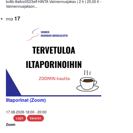
bc8b-8a6cc0523eff HINTA Valmennusjakso ( 2 h ) 25,00 € -
Valmennusjakson...
17
ma
Iltaporinat (Zoom)
17.08.2026 18:00
-
20:00
Lajit
Seurat
Zoom