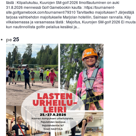
tästä : Kilpailukutsu, Kuurojen SM-golf 2026 Ilmoittautuminen on auki
31.8.2026 mennessä Golf Gamebookin kautta : https://tournament-
site.golfgamebook.com/tournament/79310 Tarvitsetko majoituksen? Järjestäjä
tarjoaa vaihtoehdon majoitukselle Marjolan hotelliin, Saimaan rannalla. Käy
vilkaisemassa ja varaamassa tästä : Majoitus, Kuurojen SM-golf 2026 Ei muuta
kun nautinnollista golfin pelailua kesäksi ja...
25
pe