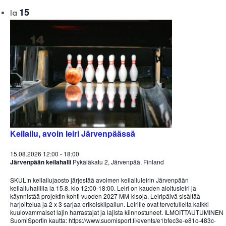
15
la
Keilailu, avoin leiri Järvenpäässä
15.08.2026 12:00
-
18:00
Järvenpään keilahalli
Pykäläkatu 2, Järvenpää, Finland
SKUL:n keilailujaosto järjestää avoimen keilailuleirin Järvenpään
keilailuhallilla la 15.8. klo 12:00-18:00. Leiri on kauden aloitusleiri ja
käynnistää projektin kohti vuoden 2027 MM-kisoja. Leiripäivä sisältää
harjoittelua ja 2 x 3 sarjaa erikoiskilpailun. Leirille ovat tervetulleita kaikki
kuulovammaiset lajin harrastajat ja lajista kiinnostuneet. ILMOITTAUTUMINEN
SuomiSportin kautta: https://www.suomisport.fi/events/e1bfec3e-e81c-483c-