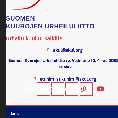
SUOMEN
KUUROJEN URHEILULIITTO
Urheilu kuuluu kaikille!
skul@skul.org
Suomen Kuurojen Urheiluliitto ry. Valimotie 10, 4. krs 003
Helsinki
etunimi.sukunimi@skul.org
Facebook
Instagram
Twitter
Youtube
Liitto