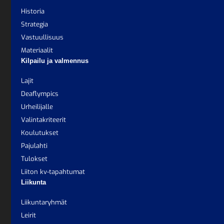
Historia
Strategia
Vastuullisuus
Materiaalit
Kilpailu ja valmennus
Lajit
Deaflympics
Urheilijalle
Valintakriteerit
Koulutukset
Pajulahti
Tulokset
Liiton kv-tapahtumat
Liikunta
Liikuntaryhmät
Leirit