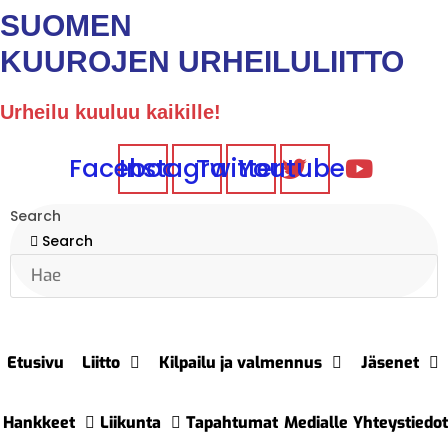
SUOMEN
KUUROJEN URHEILULIITTO
Urheilu kuuluu kaikille!
Facebook
Instagram
Twitter
Youtube
Search
Search
Etusivu
Liitto
Kilpailu ja valmennus
Jäsenet
Hankkeet
Liikunta
Tapahtumat
Medialle
Yhteystiedot