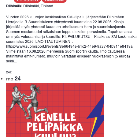
Riihimäki
Riihimäki, Finland
Vuoden 2026 kuurojen keskimatkan SM-kilpailu järjestetään Riihimäen
Herajoella R-Suunnistuksen yhteydessä lauantaina 22.08.2026. Kisoja
järjestää myös yhdessä kuurojen urheiluseura Hero ja suunnistusjaosto.
Suomen mestaruudet ratkaistaan lopputuloksien perusteella. Tapahtumassa
on myös veteraanisarja kuuroille. KILPAILUKUTSU : Kisakutsu SM-keskimatka
suunnistus 2026 ILMOITTAUTUMINEN :
https://www.suomisport.fi/events/8e66494e-b1c2-44e9-9a37-04b911e8419a
Viimeistään 16.08.2026 mennessä Suomisportin kautta. Ilmoittautuessa
mainittava emit-numero, muutoin varataan erikseen vuokraemitin (5 euroa)
sekä...
24€
24
ma