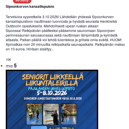
Retkeily
Sipoonkorven kansallispuisto
Tervetuloa syysretkelle 3.10.2026! Lähdetään yhdessä Sipoonkorven
kansallispuistoon nauttimaan luonnosta ja hyvästä seurasta Henkireikä
Outdoorin opastuksella. Mahdollisesti upean ruskan aikaan
Sipoossa! Retkipäivän päätteeksi pääsemme saunomaan Sipoonjoen
perinnesaunan savusaunassa sekä nauttimaan lämpimästä ja kylmästä
altaasta. Paikan päällä voi tehdä tulentekoa ja grillata omia eväitä. HUOM!
Ajomatkaa noin 20 minuuttia retkipaikalta saunapaikalle. Retkipäivän maksu
on 10 euroa. Hintaan sisältyy...
10€
5
ma