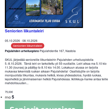
Seniorien liikuntaleiri
05.10.2026
-
08.10.2026
Seniorien liikuntaleiri
Pajulahden urheiluopisto
Pajulahdentie 167, Nastola
SKUL järjestää senioreille liikuntaleirin Pajulahden urheiluopistolla
5.-8.10.2026. Tämä leiri on tarkoitettu yli 55-vuotiaille. Leiri alkaa ma 5.10 klo
11.30 (lounas) ja päättyy to 8.10 klo 14.00. Lokakuun alussa on tarjolla
mukavaa tekemistä ruskan aikaan Pajulahdella! Osallistujille on tarjolla
monipuolista liikuntaa, mukavia hetkiä, kivaa yhdessäoloa, hyvää ruokaa,
lepohetkiä ja järvimaiseman hetkiä Pajulahdessa. Ikiliikkuja-hanke antaa teille
mahdollisuuden...
75,00€
5
ma