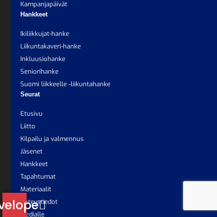
Kampanjapäivät
Hankkeet
Ikiliikkujat-hanke
Liikuntakaveri-hanke
Inkluusiohanke
Seniorihanke
Suomi liikkeelle -liikuntahanke
Seurat
Etusivu
Liitto
Kilpailu ja valmennus
Jäsenet
Hankkeet
Tapahtumat
Materiaalit
velope
Yhteystiedot
Medialle