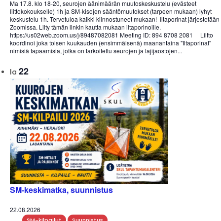
Ma 17.8. klo 18-20, seurojen äänimäärän muutoskeskustelu (evästeet
liittokokoukselle) 1h ja SM-kisojen sääntömuutokset (tarpeen mukaan) lyhyt
keskustelu 1h. Tervetuloa kaikki kiinnostuneet mukaan! Iltaporinat järjestetään
Zoomissa. Liity tämän linkin kautta mukaan iltaporinoille.
https://us02web.zoom.us/j/89487082081 Meeting ID: 894 8708 2081 Liitto
koordinoi joka toisen kuukauden (ensimmäisenä) maanantaina "Iltaporinat"
nimisiä tapaamisia, jotka on tarkoitettu seurojen ja lajijaostojen...
22
la
SM-keskimatka, suunnistus
22.08.2026
SM-kilpailut
Suunnistus