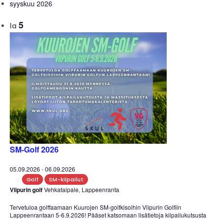
syyskuu 2026
5
la
SM-Golf 2026
05.09.2026
-
06.09.2026
Golf
SM-kilpailut
Viipurin golf
Vehkataipale, Lappeenranta
Tervetuloa golffaamaan Kuurojen SM-golfkisoihin Viipurin Golfiin
Lappeenrantaan 5-6.9.2026! Pääset katsomaan lisätietoja kilpailukutsusta