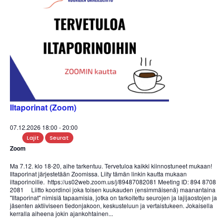
Iltaporinat (Zoom)
07.12.2026 18:00
-
20:00
Lajit
Seurat
Zoom
Ma 7.12. klo 18-20, aihe tarkentuu. Tervetuloa kaikki kiinnostuneet mukaan!
Iltaporinat järjestetään Zoomissa. Liity tämän linkin kautta mukaan
iltaporinoille. https://us02web.zoom.us/j/89487082081 Meeting ID: 894 8708
2081 Liitto koordinoi joka toisen kuukauden (ensimmäisenä) maanantaina
"Iltaporinat" nimisiä tapaamisia, jotka on tarkoitettu seurojen ja lajijaostojen ja
jäsenten aktiiviseen tiedonjakoon, keskusteluun ja vertaistukeen. Jokaisella
kerralla aiheena jokin ajankohtainen...