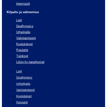
Materiaalit
Kilpailu ja valmennus
Lajit
Deaflympics
Urheilijalle
Valintakriteerit
Koulutukset
Pajulahti
Tulokset
Liiton kv-tapahtumat
Lajit
Deaflympics
Urheilijalle
Valintakriteerit
Koulutukset
Pajulahti