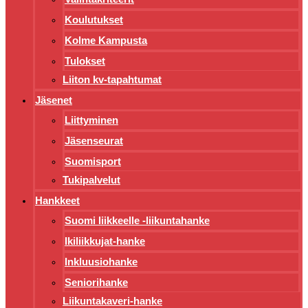
Koulutukset
Kolme Kampusta
Tulokset
Liiton kv-tapahtumat
Jäsenet
Liittyminen
Jäsenseurat
Suomisport
Tukipalvelut
Hankkeet
Suomi liikkeelle -liikuntahanke
Ikiliikkujat-hanke
Inkluusiohanke
Seniorihanke
Liikuntakaveri-hanke