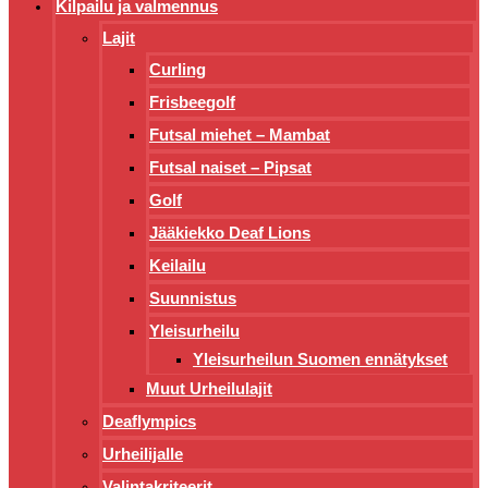
Kilpailu ja valmennus
Lajit
Curling
Frisbeegolf
Futsal miehet – Mambat
Futsal naiset – Pipsat
Golf
Jääkiekko Deaf Lions
Keilailu
Suunnistus
Yleisurheilu
Yleisurheilun Suomen ennätykset
Muut Urheilulajit
Deaflympics
Urheilijalle
Valintakriteerit