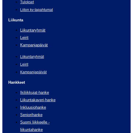
Tulokset
Liiton kv-tapahtumat
Liikunta
Liikuntaryhmät
Leirit
Kampanjapäivät
Liikuntaryhmät
Leirit
Kampanjapäivät
Hankkeet
Ikiliikkujat-hanke
Liikuntakaveri-hanke
Inkluusiohanke
Seniorihanke
Suomi liikkeelle -
liikuntahanke