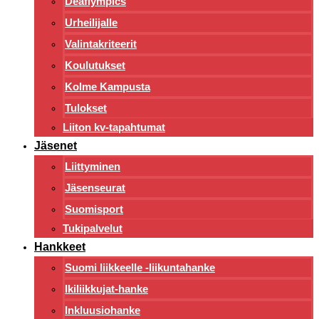
Deaflympics
Urheilijalle
Valintakriteerit
Koulutukset
Kolme Kampusta
Tulokset
Liiton kv-tapahtumat
Jäsenet
Liittyminen
Jäsenseurat
Suomisport
Tukipalvelut
Hankkeet
Suomi liikkeelle -liikuntahanke
Ikiliikkujat-hanke
Inkluusiohanke