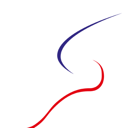
Siirry
suoraan
sisältöön