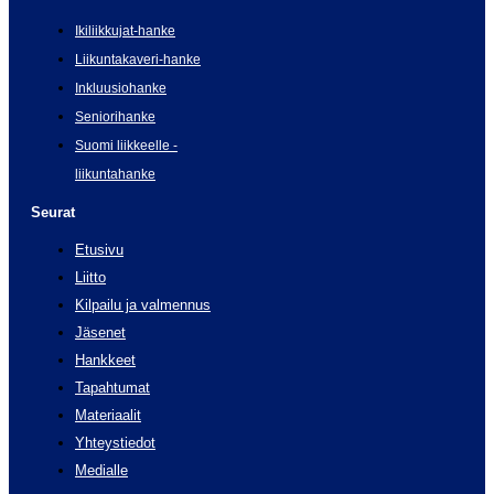
Ikiliikkujat-hanke
Liikuntakaveri-hanke
Inkluusiohanke
Seniorihanke
Suomi liikkeelle -
liikuntahanke
Seurat
Etusivu
Liitto
Kilpailu ja valmennus
Jäsenet
Hankkeet
Tapahtumat
Materiaalit
Yhteystiedot
Medialle