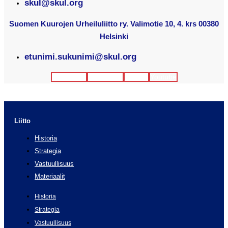
skul@skul.org
Suomen Kuurojen Urheiluliitto ry. Valimotie 10, 4. krs 00380
Helsinki
etunimi.sukunimi@skul.org
Facebook
Instagram
Twitter
Youtube
Liitto
Historia
Strategia
Vastuullisuus
Materiaalit
Historia
Strategia
Vastuullisuus