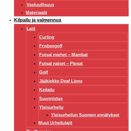
Vastuullisuus
Materiaalit
Kilpailu ja valmennus
Lajit
Curling
Frisbeegolf
Futsal miehet – Mambat
Futsal naiset – Pipsat
Golf
Jääkiekko Deaf Lions
Keilailu
Suunnistus
Yleisurheilu
Yleisurheilun Suomen ennätykset
Muut Urheilulajit