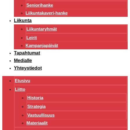
Seniorihanke
Liikuntakaveri-hanke
Liikunta
Liikuntaryhmät
Leirit
Kampanjapäivät
Tapahtumat
Medialle
Yhteystiedot
Etusivu
Liitto
Historia
Strategia
Vastuullisuus
Materiaalit