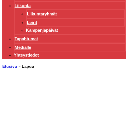
Liikunta
Liikuntaryhmät
Leirit
Kampanjapäivät
Tapahtumat
Medialle
Yhteystiedot
Etusivu
»
Lapua