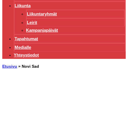
Liikunta
Liikuntaryhmät
Leirit
Kampanjapäivät
Tapahtumat
Medialle
Yhteystiedot
Etusivu
»
Novi Sad