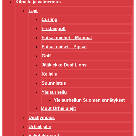
Kilpailu ja valmennus
Lajit
Curling
Frisbeegolf
Futsal miehet – Mambat
Futsal naiset – Pipsat
Golf
Jääkiekko Deaf Lions
Keilailu
Suunnistus
Yleisurheilu
Yleisurheilun Suomen ennätykset
Muut Urheilulajit
Deaflympics
Urheilijalle
Valintakriteerit