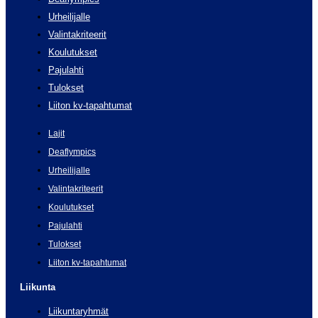
Urheilijalle
Valintakriteerit
Koulutukset
Pajulahti
Tulokset
Liiton kv-tapahtumat
Lajit
Deaflympics
Urheilijalle
Valintakriteerit
Koulutukset
Pajulahti
Tulokset
Liiton kv-tapahtumat
Liikunta
Liikuntaryhmät