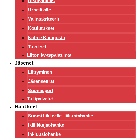
Deaflympics
Urheilijalle
Valintakriteerit
Koulutukset
Kolme Kampusta
Tulokset
Liiton kv-tapahtumat
Jäsenet
Liittyminen
Jäsenseurat
Suomisport
Tukipalvelut
Hankkeet
Suomi liikkeelle -liikuntahanke
Ikiliikkujat-hanke
Inkluusiohanke