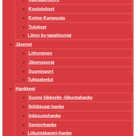
Koulutukset
Kolme Kampusta
Tulokset
Liiton kv-tapahtumat
Jäsenet
Liittyminen
Jäsenseurat
Suomisport
Tukipalvelut
Hankkeet
Suomi liikkeelle -liikuntahanke
Ikiliikkujat-hanke
Inkluusiohanke
Seniorihanke
Liikuntakaveri-hanke