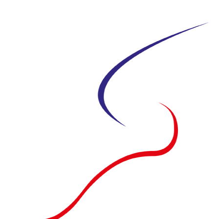
Siirry
suoraan
sisältöön