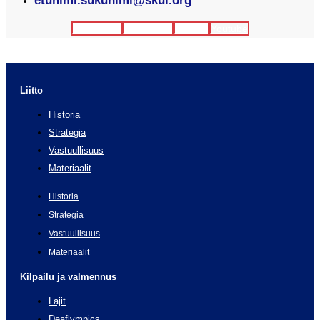
etunimi.sukunimi@skul.org
Facebook
Instagram
Twitter
Youtube
Liitto
Historia
Strategia
Vastuullisuus
Materiaalit
Historia
Strategia
Vastuullisuus
Materiaalit
Kilpailu ja valmennus
Lajit
Deaflympics