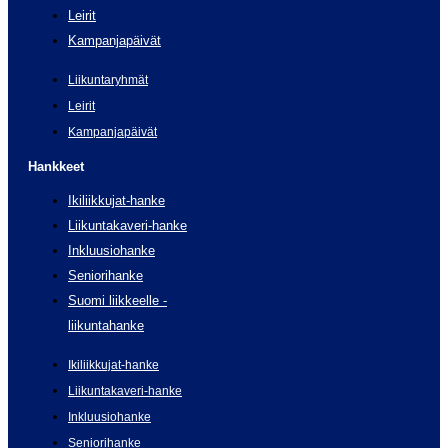
Leirit
Kampanjapäivät
Liikuntaryhmät
Leirit
Kampanjapäivät
Hankkeet
Ikiliikkujat-hanke
Liikuntakaveri-hanke
Inkluusiohanke
Seniorihanke
Suomi liikkeelle -
liikuntahanke
Ikiliikkujat-hanke
Liikuntakaveri-hanke
Inkluusiohanke
Seniorihanke