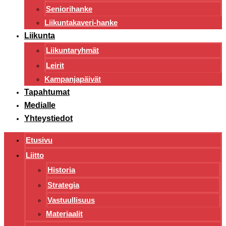
Seniorihanke
Liikuntakaveri-hanke
Liikunta
Liikuntaryhmät
Leirit
Kampanjapäivät
Tapahtumat
Medialle
Yhteystiedot
Etusivu
Liitto
Historia
Strategia
Vastuullisuus
Materiaalit