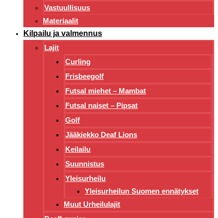
Vastuullisuus
Materiaalit
Kilpailu ja valmennus
Lajit
Curling
Frisbeegolf
Futsal miehet – Mambat
Futsal naiset – Pipsat
Golf
Jääkiekko Deaf Lions
Keilailu
Suunnistus
Yleisurheilu
Yleisurheilun Suomen ennätykset
Muut Urheilulajit