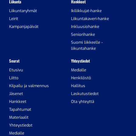
Liikunta
Hankkeet
Liikuntaryhmät
Ikiliikkujat-hanke
Leirit
Liikuntakaveri-hanke
Kampanjapäivät
Inkluusiohanke
Seniorihanke
Suomi liikkeelle -
liikuntahanke
Seurat
Yhteystiedot
Etusivu
Medialle
Liitto
Henkilöstö
Kilpailu ja valmennus
Hallitus
Jäsenet
Laskutustiedot
Hankkeet
Ota yhteyttä
Tapahtumat
Materiaalit
Yhteystiedot
Medialle