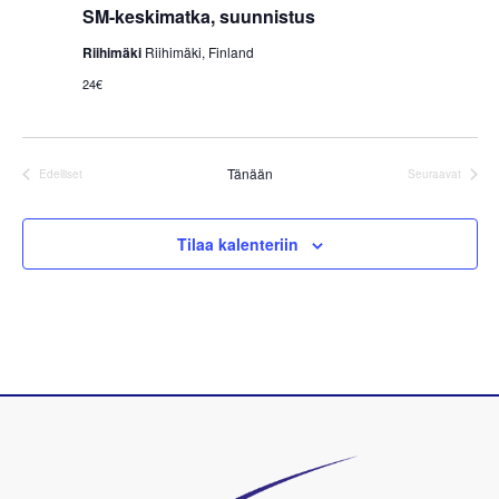
.
SM-keskimatka, suunnistus
Riihimäki
Riihimäki, Finland
24€
Tänään
Edelliset
Seuraavat
Tapahtumat
Tapahtumat
Tilaa kalenteriin