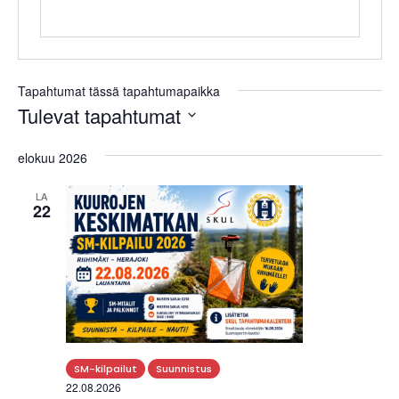
Tapahtumat tässä tapahtumapaikka
Tulevat tapahtumat
V
elokuu 2026
a
l
LA
i
22
t
s
e
p
ä
i
v
SM-kilpailut
Suunnistus
ä
22.08.2026