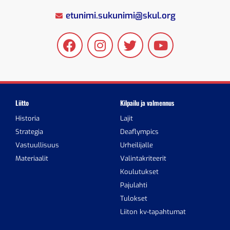
etunimi.sukunimi@skul.org
Liitto
Kilpailu ja valmennus
Historia
Lajit
Strategia
Deaflympics
Vastuullisuus
Urheilijalle
Materiaalit
Valintakriteerit
Koulutukset
Pajulahti
Tulokset
Liiton kv-tapahtumat