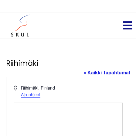
Riihimäki
« Kaikki Tapahtumat
O
Riihimäki
,
Finland
s
Ajo-ohjeet
o
i
t
e