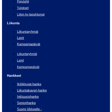
Pajulahti
Tulokset
Liiton kv-tapahtumat
Liikunta
Liikuntaryhmät
Leirit
Kampanjapäivät
Liikuntaryhmät
Leirit
Kampanjapäivät
Hankkeet
Ikiliikkujat-hanke
Liikuntakaveri-hanke
Inkluusiohanke
Seniorihanke
Suomi liikkeelle -