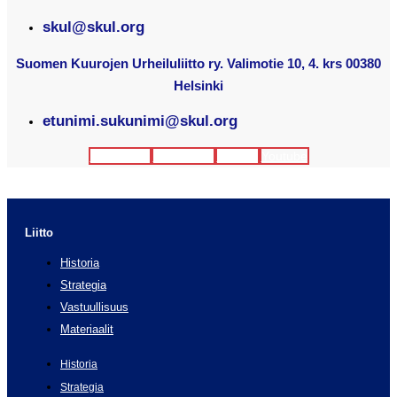
skul@skul.org
Suomen Kuurojen Urheiluliitto ry. Valimotie 10, 4. krs 00380
Helsinki
etunimi.sukunimi@skul.org
Facebook
Instagram
Twitter
Youtube
Liitto
Historia
Strategia
Vastuullisuus
Materiaalit
Historia
Strategia