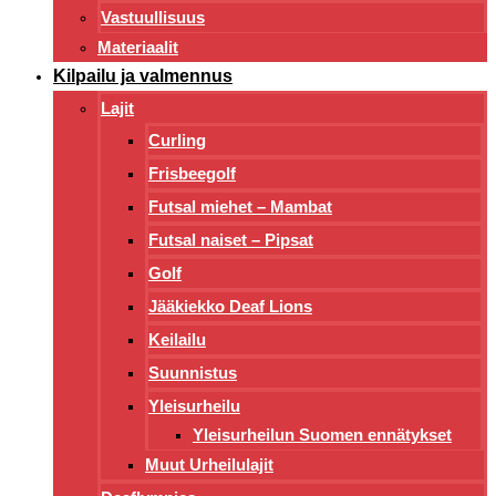
Vastuullisuus
Materiaalit
Kilpailu ja valmennus
Lajit
Curling
Frisbeegolf
Futsal miehet – Mambat
Futsal naiset – Pipsat
Golf
Jääkiekko Deaf Lions
Keilailu
Suunnistus
Yleisurheilu
Yleisurheilun Suomen ennätykset
Muut Urheilulajit