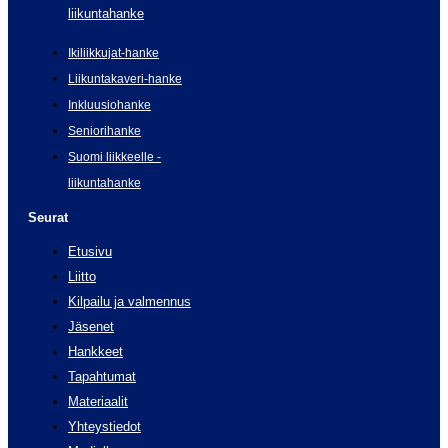
liikuntahanke
Ikiliikkujat-hanke
Liikuntakaveri-hanke
Inkluusiohanke
Seniorihanke
Suomi liikkeelle -
liikuntahanke
Seurat
Etusivu
Liitto
Kilpailu ja valmennus
Jäsenet
Hankkeet
Tapahtumat
Materiaalit
Yhteystiedot