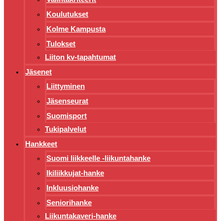
Koulutukset
Kolme Kampusta
Tulokset
Liiton kv-tapahtumat
Jäsenet
Liittyminen
Jäsenseurat
Suomisport
Tukipalvelut
Hankkeet
Suomi liikkeelle -liikuntahanke
Ikiliikkujat-hanke
Inkluusiohanke
Seniorihanke
Liikuntakaveri-hanke