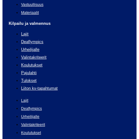
Vastuullisuus
Materiaalit
Kilpailu ja valmennus
Lajit
Deaflympics
Urheilijalle
Valintakriteerit
Koulutukset
Pajulahti
Tulokset
Liiton kv-tapahtumat
Lajit
Deaflympics
Urheilijalle
Valintakriteerit
Koulutukset