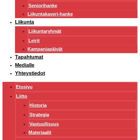
Seniorihanke
Liikuntakaveri-hanke
Liikunta
Liikuntaryhmät
Leirit
Kampanjapäivät
Tapahtumat
Medialle
Yhteystiedot
Etusivu
Liitto
Historia
Strategia
Vastuullisuus
Materiaalit