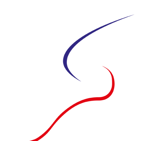
Siirry
suoraan
sisältöön