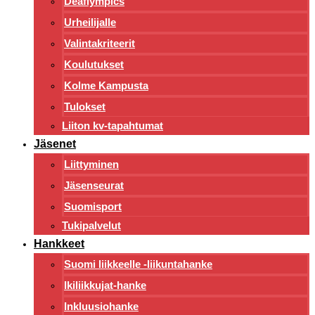
Deaflympics
Urheilijalle
Valintakriteerit
Koulutukset
Kolme Kampusta
Tulokset
Liiton kv-tapahtumat
Jäsenet
Liittyminen
Jäsenseurat
Suomisport
Tukipalvelut
Hankkeet
Suomi liikkeelle -liikuntahanke
Ikiliikkujat-hanke
Inkluusiohanke