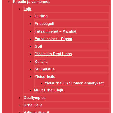
Kilpailu ja valmennus
Lajit
Curling
Frisbeegolf
Futsal miehet – Mambat
Futsal naiset – Pipsat
Golf
Jääkiekko Deaf Lions
Keilailu
Suunnistus
Yleisurheilu
Yleisurheilun Suomen ennätykset
Muut Urheilulajit
Deaflympics
Urheilijalle
Valintakriteerit