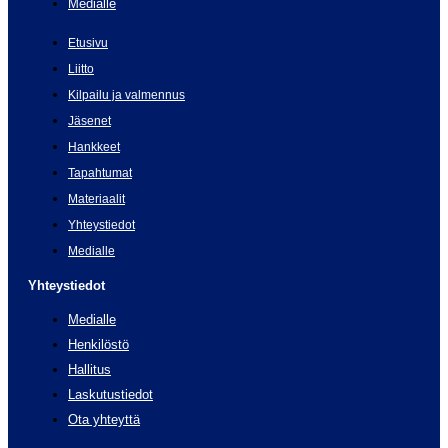
Medialle
Etusivu
Liitto
Kilpailu ja valmennus
Jäsenet
Hankkeet
Tapahtumat
Materiaalit
Yhteystiedot
Medialle
Yhteystiedot
Medialle
Henkilöstö
Hallitus
Laskutustiedot
Ota yhteyttä