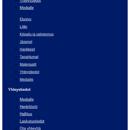
Yhteystiedot
Medialle
Etusivu
Liitto
Kilpailu ja valmennus
Jäsenet
Hankkeet
Tapahtumat
Materiaalit
Yhteystiedot
Medialle
Yhteystiedot
Medialle
Henkilöstö
Hallitus
Laskutustiedot
Ota yhteyttä