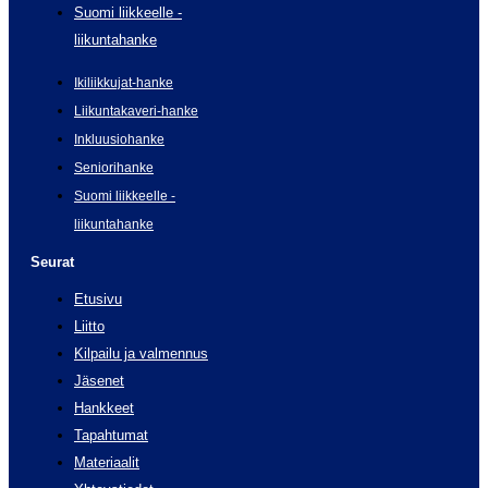
Suomi liikkeelle -
liikuntahanke
Ikiliikkujat-hanke
Liikuntakaveri-hanke
Inkluusiohanke
Seniorihanke
Suomi liikkeelle -
liikuntahanke
Seurat
Etusivu
Liitto
Kilpailu ja valmennus
Jäsenet
Hankkeet
Tapahtumat
Materiaalit