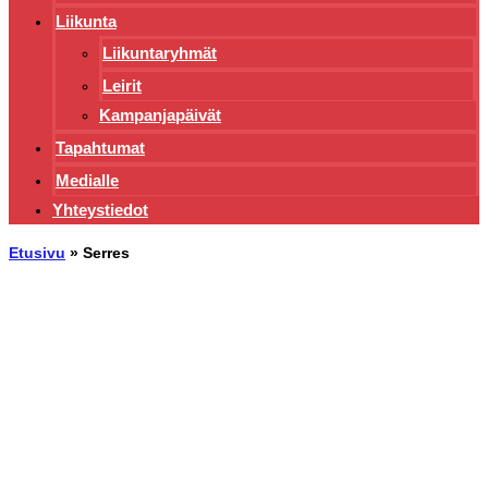
Liikunta
Liikuntaryhmät
Leirit
Kampanjapäivät
Tapahtumat
Medialle
Yhteystiedot
Etusivu
»
Serres