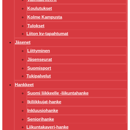
Koulutukset
Kolme Kampusta
Tulokset
Liiton kv-tapahtumat
Jäsenet
Liittyminen
Jäsenseurat
Suomisport
Tukipalvelut
Hankkeet
Suomi liikkeelle -liikuntahanke
Ikiliikkujat-hanke
Inkluusiohanke
Seniorihanke
Liikuntakaveri-hanke