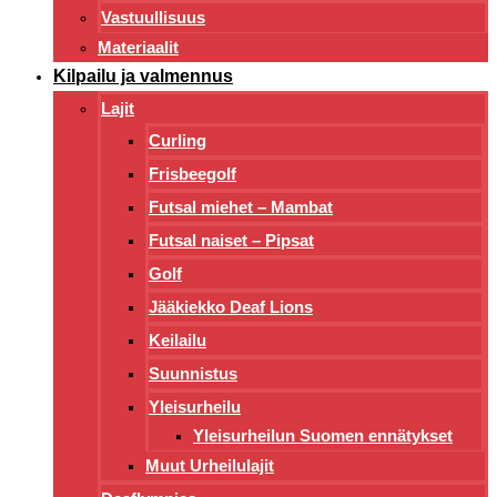
Vastuullisuus
Materiaalit
Kilpailu ja valmennus
Lajit
Curling
Frisbeegolf
Futsal miehet – Mambat
Futsal naiset – Pipsat
Golf
Jääkiekko Deaf Lions
Keilailu
Suunnistus
Yleisurheilu
Yleisurheilun Suomen ennätykset
Muut Urheilulajit