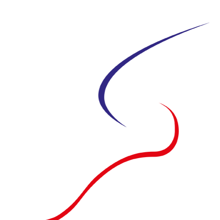
Siirry
suoraan
sisältöön