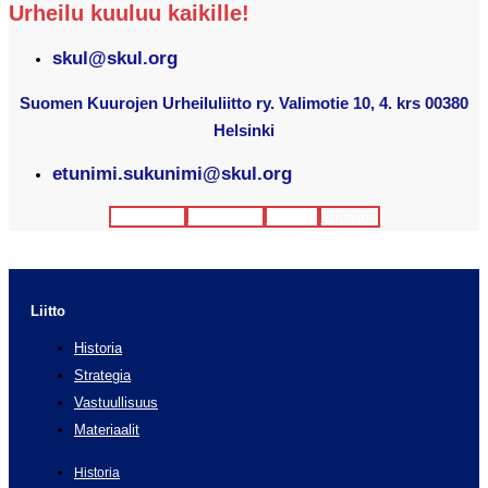
Urheilu kuuluu kaikille!
skul@skul.org
Suomen Kuurojen Urheiluliitto ry. Valimotie 10, 4. krs 00380
Helsinki
etunimi.sukunimi@skul.org
Facebook
Instagram
Twitter
Youtube
Liitto
Historia
Strategia
Vastuullisuus
Materiaalit
Historia