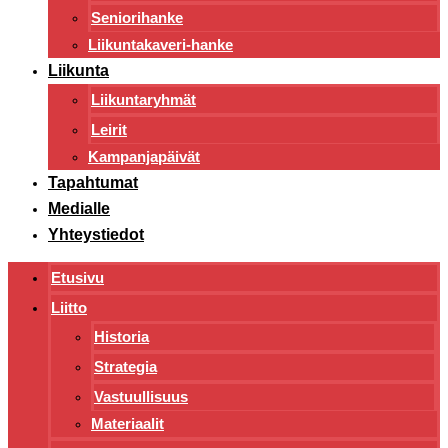
Seniorihanke
Liikuntakaveri-hanke
Liikunta
Liikuntaryhmät
Leirit
Kampanjapäivät
Tapahtumat
Medialle
Yhteystiedot
Etusivu
Liitto
Historia
Strategia
Vastuullisuus
Materiaalit