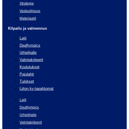
Strategia
Vastuullisuus
Materiaalit
Kilpailu ja valmennus
Lajit
Deaflympics
Urheilijalle
Valintakriteerit
Koulutukset
Pajulahti
Tulokset
Liiton kv-tapahtumat
Lajit
Deaflympics
Urheilijalle
Valintakriteerit