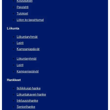
Koulutukset
Pajulahti
Tulokset
Liiton kv-tapahtumat
Liikunta
Liikuntaryhmät
Leirit
Kampanjapäivät
Liikuntaryhmät
Leirit
Kampanjapäivät
Hankkeet
Ikiliikkujat-hanke
Liikuntakaveri-hanke
Inkluusiohanke
Seniorihanke