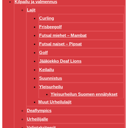
Kilpailu ja valmennus
Lajit
Curling
Frisbeegolf
Futsal miehet – Mambat
Futsal naiset – Pipsat
Golf
Jääkiekko Deaf Lions
Keilailu
Suunnistus
Yleisurheilu
Yleisurheilun Suomen ennätykset
Muut Urheilulajit
Deaflympics
Urheilijalle
Valintakriteerit