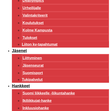
Deaflympics
Urheilijalle
Valintakriteerit
Koulutukset
Kolme Kampusta
Tulokset
Liiton kv-tapahtumat
Jäsenet
Liittyminen
Jäsenseurat
Suomisport
Tukipalvelut
Hankkeet
Suomi liikkeelle -liikuntahanke
Ikiliikkujat-hanke
Inkluusiohanke