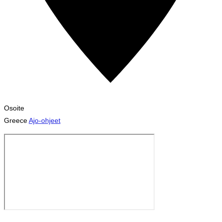
Osoite
Greece
Ajo-ohjeet