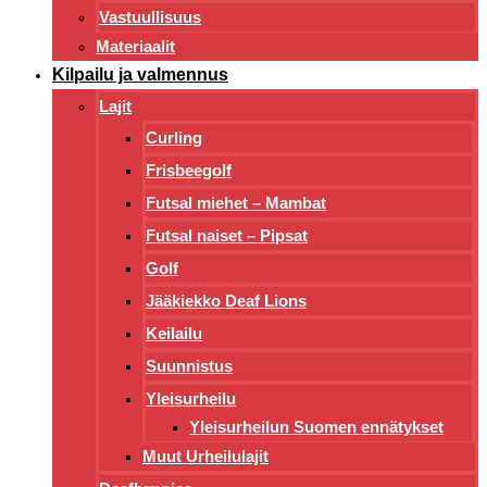
Vastuullisuus
Materiaalit
Kilpailu ja valmennus
Lajit
Curling
Frisbeegolf
Futsal miehet – Mambat
Futsal naiset – Pipsat
Golf
Jääkiekko Deaf Lions
Keilailu
Suunnistus
Yleisurheilu
Yleisurheilun Suomen ennätykset
Muut Urheilulajit