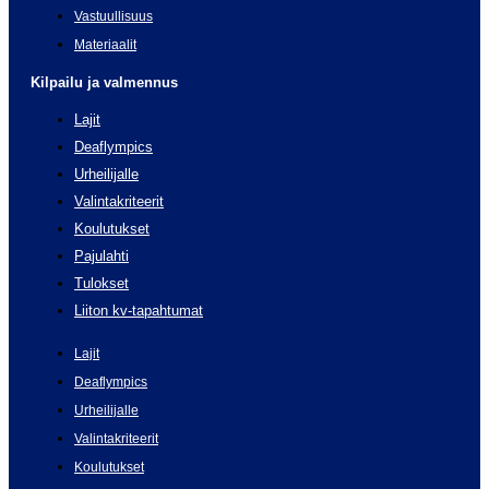
Vastuullisuus
Materiaalit
Kilpailu ja valmennus
Lajit
Deaflympics
Urheilijalle
Valintakriteerit
Koulutukset
Pajulahti
Tulokset
Liiton kv-tapahtumat
Lajit
Deaflympics
Urheilijalle
Valintakriteerit
Koulutukset