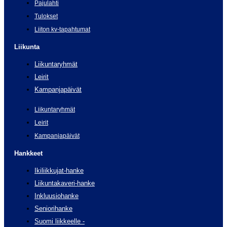
Pajulahti
Tulokset
Liiton kv-tapahtumat
Liikunta
Liikuntaryhmät
Leirit
Kampanjapäivät
Liikuntaryhmät
Leirit
Kampanjapäivät
Hankkeet
Ikiliikkujat-hanke
Liikuntakaveri-hanke
Inkluusiohanke
Seniorihanke
Suomi liikkeelle -