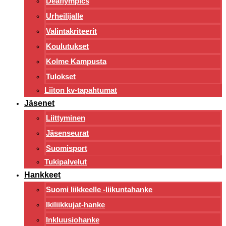
Deaflympics
Urheilijalle
Valintakriteerit
Koulutukset
Kolme Kampusta
Tulokset
Liiton kv-tapahtumat
Jäsenet
Liittyminen
Jäsenseurat
Suomisport
Tukipalvelut
Hankkeet
Suomi liikkeelle -liikuntahanke
Ikiliikkujat-hanke
Inkluusiohanke