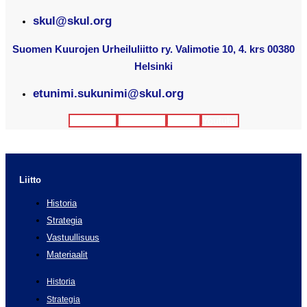
skul@skul.org
Suomen Kuurojen Urheiluliitto ry. Valimotie 10, 4. krs 00380
Helsinki
etunimi.sukunimi@skul.org
Facebook
Instagram
Twitter
Youtube
Liitto
Historia
Strategia
Vastuullisuus
Materiaalit
Historia
Strategia