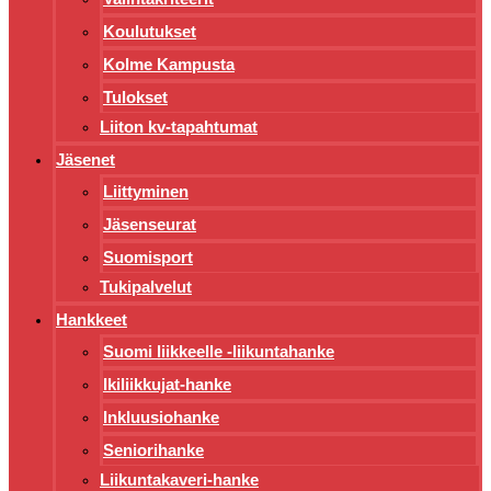
Koulutukset
Kolme Kampusta
Tulokset
Liiton kv-tapahtumat
Jäsenet
Liittyminen
Jäsenseurat
Suomisport
Tukipalvelut
Hankkeet
Suomi liikkeelle -liikuntahanke
Ikiliikkujat-hanke
Inkluusiohanke
Seniorihanke
Liikuntakaveri-hanke