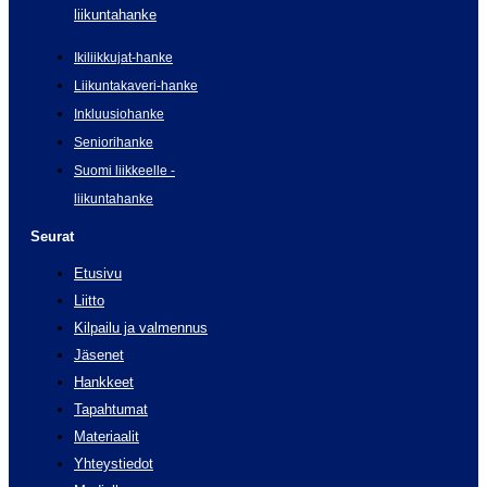
liikuntahanke
Ikiliikkujat-hanke
Liikuntakaveri-hanke
Inkluusiohanke
Seniorihanke
Suomi liikkeelle -
liikuntahanke
Seurat
Etusivu
Liitto
Kilpailu ja valmennus
Jäsenet
Hankkeet
Tapahtumat
Materiaalit
Yhteystiedot