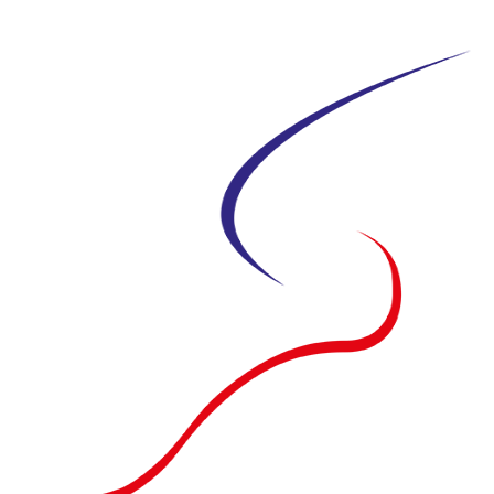
Siirry
suoraan
sisältöön