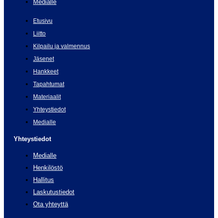
Medialle
Etusivu
Liitto
Kilpailu ja valmennus
Jäsenet
Hankkeet
Tapahtumat
Materiaalit
Yhteystiedot
Medialle
Yhteystiedot
Medialle
Henkilöstö
Hallitus
Laskutustiedot
Ota yhteyttä