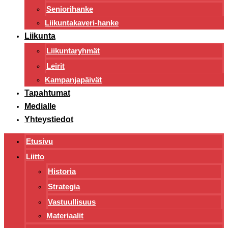
Seniorihanke
Liikuntakaveri-hanke
Liikunta
Liikuntaryhmät
Leirit
Kampanjapäivät
Tapahtumat
Medialle
Yhteystiedot
Etusivu
Liitto
Historia
Strategia
Vastuullisuus
Materiaalit