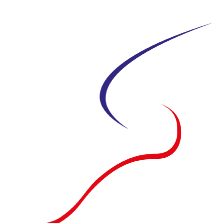
Siirry
suoraan
sisältöön