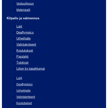
Vastuullisuus
Materiaalit
Kilpailu ja valmennus
Lajit
Deaflympics
Urheilijalle
Valintakriteerit
Koulutukset
Pajulahti
Tulokset
Liiton kv-tapahtumat
Lajit
Deaflympics
Urheilijalle
Valintakriteerit
Koulutukset