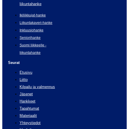
liikuntahanke
Ikiliikkujat-hanke
Liikuntakaveri-hanke
Inkluusiohanke
Seniorihanke
Suomi liikkeelle -
liikuntahanke
Seurat
Etusivu
Liitto
Kilpailu ja valmennus
Jäsenet
Hankkeet
Tapahtumat
Materiaalit
Yhteystiedot