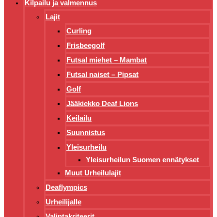
Kilpailu ja valmennus
Lajit
Curling
Frisbeegolf
Futsal miehet – Mambat
Futsal naiset – Pipsat
Golf
Jääkiekko Deaf Lions
Keilailu
Suunnistus
Yleisurheilu
Yleisurheilun Suomen ennätykset
Muut Urheilulajit
Deaflympics
Urheilijalle
Valintakriteerit