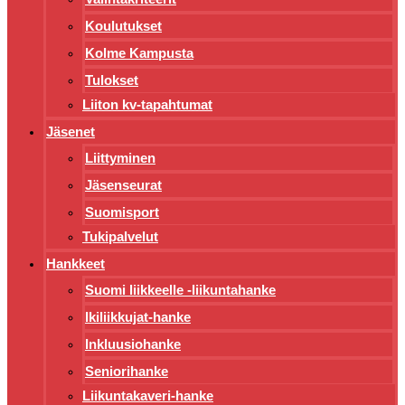
Koulutukset
Kolme Kampusta
Tulokset
Liiton kv-tapahtumat
Jäsenet
Liittyminen
Jäsenseurat
Suomisport
Tukipalvelut
Hankkeet
Suomi liikkeelle -liikuntahanke
Ikiliikkujat-hanke
Inkluusiohanke
Seniorihanke
Liikuntakaveri-hanke