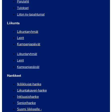
Pajulahti
Tulokset
Liiton kv-tapahtumat
Liikunta
Liikuntaryhmät
Leirit
Kampanjapäivät
Liikuntaryhmät
Leirit
Kampanjapäivät
Hankkeet
Ikiliikkujat-hanke
Liikuntakaveri-hanke
Inkluusiohanke
Seniorihanke
Suomi liikkeelle -