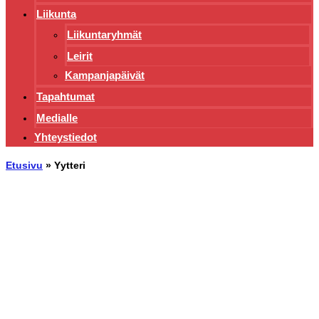
Liikunta
Liikuntaryhmät
Leirit
Kampanjapäivät
Tapahtumat
Medialle
Yhteystiedot
Etusivu
»
Yytteri