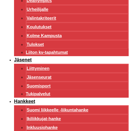
Deaflympics
Urheilijalle
Valintakriteerit
Koulutukset
Kolme Kampusta
Tulokset
Liiton kv-tapahtumat
Jäsenet
Liittyminen
Jäsenseurat
Suomisport
Tukipalvelut
Hankkeet
Suomi liikkeelle -liikuntahanke
Ikiliikkujat-hanke
Inkluusiohanke