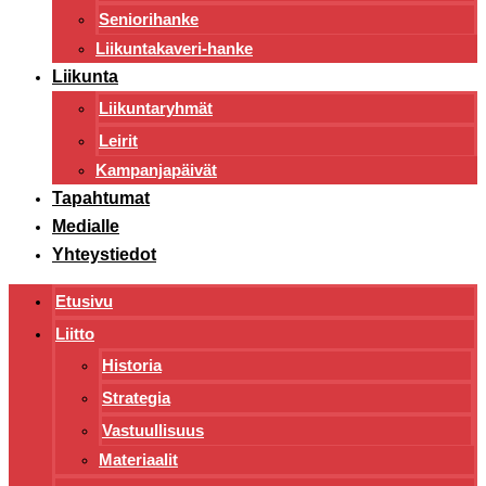
Seniorihanke
Liikuntakaveri-hanke
Liikunta
Liikuntaryhmät
Leirit
Kampanjapäivät
Tapahtumat
Medialle
Yhteystiedot
Etusivu
Liitto
Historia
Strategia
Vastuullisuus
Materiaalit