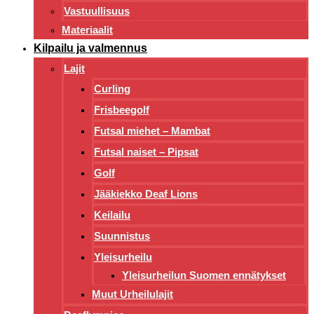
Vastuullisuus
Materiaalit
Kilpailu ja valmennus
Lajit
Curling
Frisbeegolf
Futsal miehet – Mambat
Futsal naiset – Pipsat
Golf
Jääkiekko Deaf Lions
Keilailu
Suunnistus
Yleisurheilu
Yleisurheilun Suomen ennätykset
Muut Urheilulajit