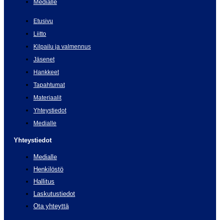
Medialle
Etusivu
Liitto
Kilpailu ja valmennus
Jäsenet
Hankkeet
Tapahtumat
Materiaalit
Yhteystiedot
Medialle
Yhteystiedot
Medialle
Henkilöstö
Hallitus
Laskutustiedot
Ota yhteyttä