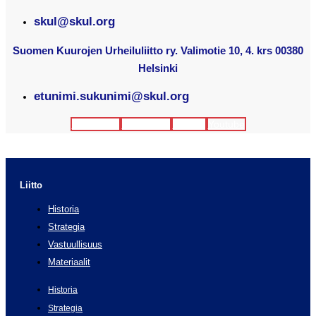
skul@skul.org
Suomen Kuurojen Urheiluliitto ry. Valimotie 10, 4. krs 00380
Helsinki
etunimi.sukunimi@skul.org
Facebook
Instagram
Twitter
Youtube
Liitto
Historia
Strategia
Vastuullisuus
Materiaalit
Historia
Strategia