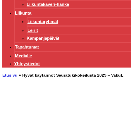
Liikuntakaveri-hanke
Liikunta
Liikuntaryhmät
Leirit
Kampanjapäivät
Tapahtumat
Medialle
Yhteystiedot
Etusivu
»
Hyvät käytännöt Seuratukikokeilusta 2025 – VakuLi