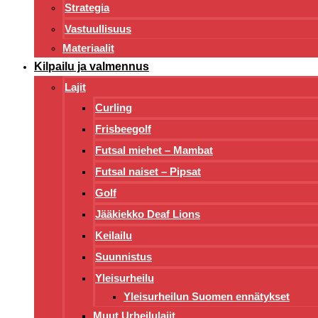
Strategia
Vastuullisuus
Materiaalit
Kilpailu ja valmennus
Lajit
Curling
Frisbeegolf
Futsal miehet – Mambat
Futsal naiset – Pipsat
Golf
Jääkiekko Deaf Lions
Keilailu
Suunnistus
Yleisurheilu
Yleisurheilun Suomen ennätykset
Muut Urheilulajit