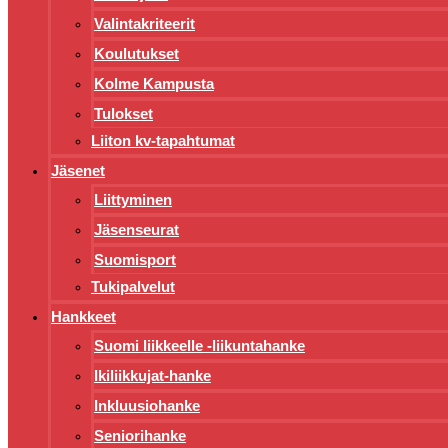
Valintakriteerit
Koulutukset
Kolme Kampusta
Tulokset
Liiton kv-tapahtumat
Jäsenet
Liittyminen
Jäsenseurat
Suomisport
Tukipalvelut
Hankkeet
Suomi liikkeelle -liikuntahanke
Ikiliikkujat-hanke
Inkluusiohanke
Seniorihanke