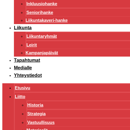
Inkluusiohanke
Seniorihanke
Liikuntakaveri-hanke
Liikunta
Liikuntaryhmät
Leirit
Kampanjapäivät
Tapahtumat
Medialle
Yhteystiedot
Etusivu
Liitto
Historia
Strategia
Vastuullisuus