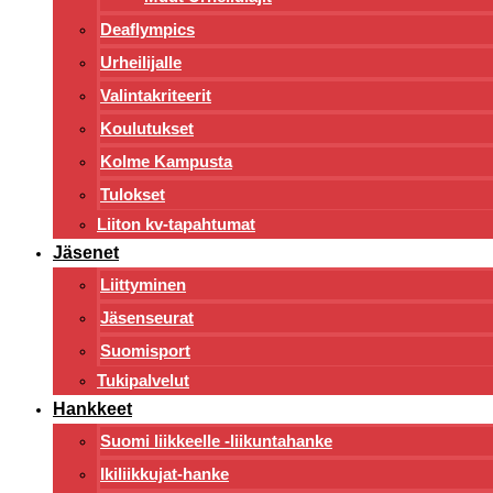
Deaflympics
Urheilijalle
Valintakriteerit
Koulutukset
Kolme Kampusta
Tulokset
Liiton kv-tapahtumat
Jäsenet
Liittyminen
Jäsenseurat
Suomisport
Tukipalvelut
Hankkeet
Suomi liikkeelle -liikuntahanke
Ikiliikkujat-hanke