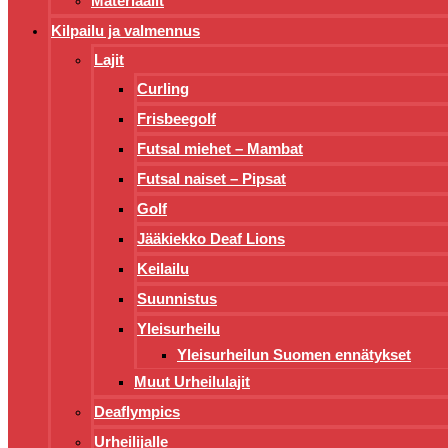
Materiaalit
Kilpailu ja valmennus
Lajit
Curling
Frisbeegolf
Futsal miehet – Mambat
Futsal naiset – Pipsat
Golf
Jääkiekko Deaf Lions
Keilailu
Suunnistus
Yleisurheilu
Yleisurheilun Suomen ennätykset
Muut Urheilulajit
Deaflympics
Urheilijalle