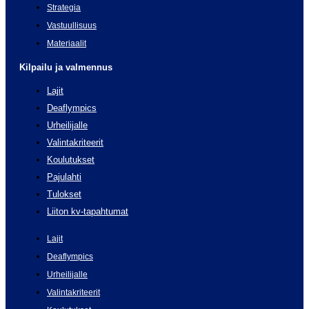
Strategia
Vastuullisuus
Materiaalit
Kilpailu ja valmennus
Lajit
Deaflympics
Urheilijalle
Valintakriteerit
Koulutukset
Pajulahti
Tulokset
Liiton kv-tapahtumat
Lajit
Deaflympics
Urheilijalle
Valintakriteerit