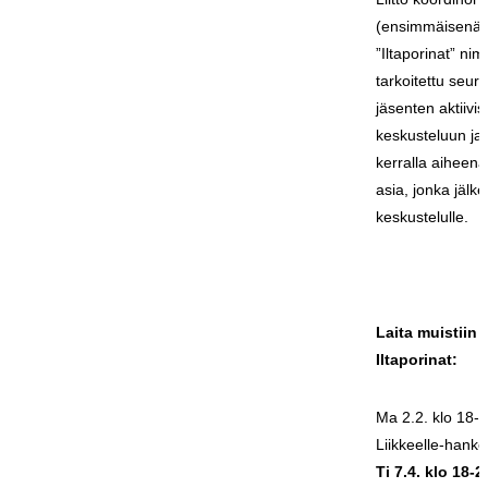
(ensimmäisenä)
”Iltaporinat” nim
tarkoitettu seuro
jäsenten aktiivi
keskusteluun ja 
kerralla aiheena
asia, jonka jälk
keskustelulle.
Laita muistiin
Iltaporinat:
Ma 2.2. klo 18-
Liikkeelle-hank
Ti 7.4. klo 18-2