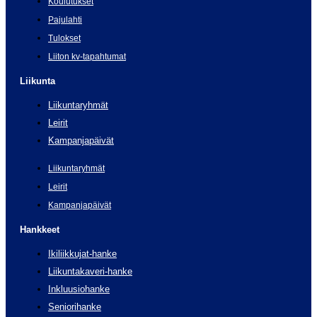
Koulutukset
Pajulahti
Tulokset
Liiton kv-tapahtumat
Liikunta
Liikuntaryhmät
Leirit
Kampanjapäivät
Liikuntaryhmät
Leirit
Kampanjapäivät
Hankkeet
Ikiliikkujat-hanke
Liikuntakaveri-hanke
Inkluusiohanke
Seniorihanke