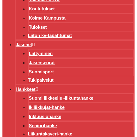
Koulutukset
Kolme Kampusta
Tulokset
Liiton kv-tapahtumat
Jäsenet
Liittyminen
Jäsenseurat
Suomisport
Tukipalvelut
Hankkeet
Suomi liikkeelle -liikuntahanke
Ikiliikkujat-hanke
Inkluusiohanke
Seniorihanke
Liikuntakaveri-hanke