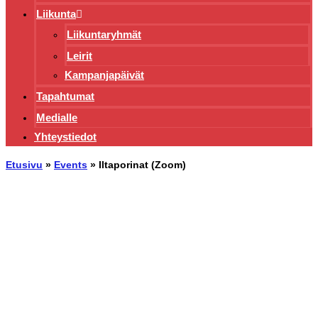
Liikunta
Liikuntaryhmät
Leirit
Kampanjapäivät
Tapahtumat
Medialle
Yhteystiedot
Etusivu
»
Events
»
Iltaporinat (Zoom)