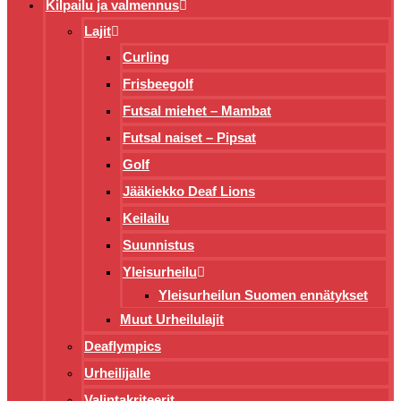
Kilpailu ja valmennus
Lajit
Curling
Frisbeegolf
Futsal miehet – Mambat
Futsal naiset – Pipsat
Golf
Jääkiekko Deaf Lions
Keilailu
Suunnistus
Yleisurheilu
Yleisurheilun Suomen ennätykset
Muut Urheilulajit
Deaflympics
Urheilijalle
Valintakriteerit