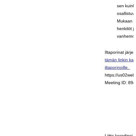
sen kuinka
osallistuv
Mukaan ka
henkilöt j
vanhemm
Iltaporinat järj
tämän linkin ka
iltaporinoille.
https://us02we
Meeting ID: 89
Liitto koordinoi