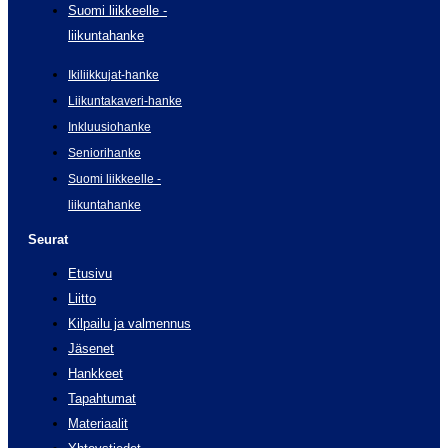
Suomi liikkeelle -
liikuntahanke
Ikiliikkujat-hanke
Liikuntakaveri-hanke
Inkluusiohanke
Seniorihanke
Suomi liikkeelle -
liikuntahanke
Seurat
Etusivu
Liitto
Kilpailu ja valmennus
Jäsenet
Hankkeet
Tapahtumat
Materiaalit