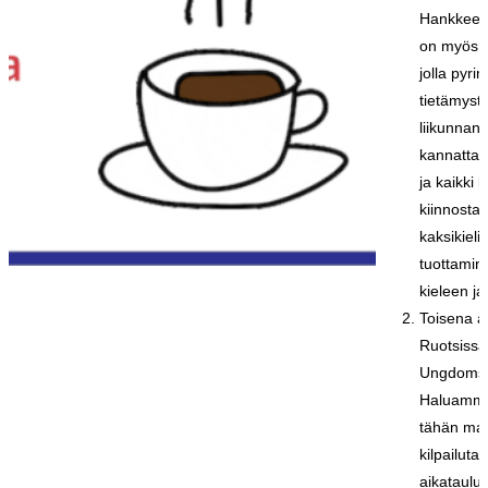
Hankkeen 
on myös m
jolla pyr
tietämyst
liikunna
kannattaa 
ja kaikki 
kiinnosta
kaksikieli
tuottami
kieleen j
Toisena a
Ruotsissa 
Ungdomsp
Haluamme
tähän ma
kilpailut
aikataulut