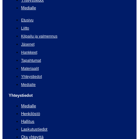
Yhteystiedot
Medialle
Etusivu
Liitto
Kilpailu ja valmennus
Jäsenet
Hankkeet
Tapahtumat
Materiaalit
Yhteystiedot
Medialle
Yhteystiedot
Medialle
Henkilöstö
Hallitus
Laskutustiedot
Ota yhteyttä