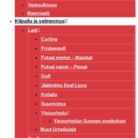
Vastuullisuus
Materiaalit
Kilpailu ja valmennus
Lajit
Curling
Frisbeegolf
Futsal miehet – Mambat
Futsal naiset – Pipsat
Golf
Jääkiekko Deaf Lions
Keilailu
Suunnistus
Yleisurheilu
Yleisurheilun Suomen ennätykset
Muut Urheilulajit