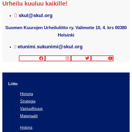
Urheilu kuuluu kaikille!
skul@skul.org
Suomen Kuurojen Urheiluliitto ry. Valimotie 10, 4. krs 00380
Helsinki
etunimi.sukunimi@skul.org
Facebook
Instagram
Twitter
Youtube
Liitto
Historia
Strategia
Vastuullisuus
Materiaalit
Historia