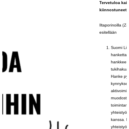
Tervetuloa kaik
kiinnostuneet
Iltaporinoilla 
esitellään
Suomi Lii
hanketta s
hankkeen 
tukihakua 
Hanke pyr
kynnyksen
aktivoimi
muodoste
toimintama
yhteistyöh
kanssa. H
yhteistyös