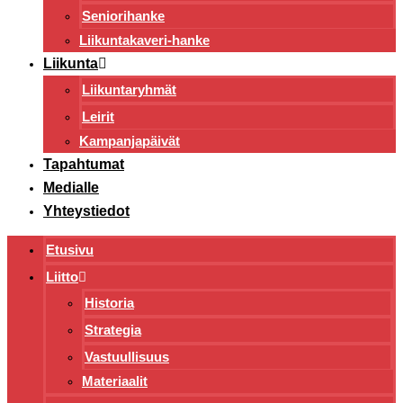
Seniorihanke
Liikuntakaveri-hanke
Liikunta
Liikuntaryhmät
Leirit
Kampanjapäivät
Tapahtumat
Medialle
Yhteystiedot
Etusivu
Liitto
Historia
Strategia
Vastuullisuus
Materiaalit