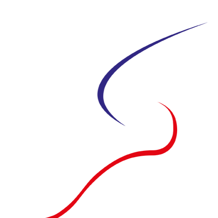
Siirry
suoraan
sisältöön