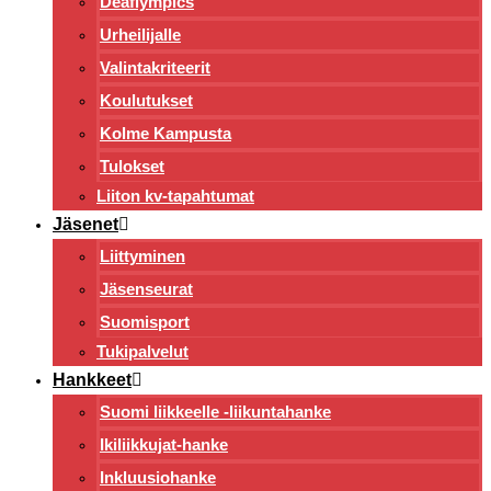
Deaflympics
Urheilijalle
Valintakriteerit
Koulutukset
Kolme Kampusta
Tulokset
Liiton kv-tapahtumat
Jäsenet
Liittyminen
Jäsenseurat
Suomisport
Tukipalvelut
Hankkeet
Suomi liikkeelle -liikuntahanke
Ikiliikkujat-hanke
Inkluusiohanke