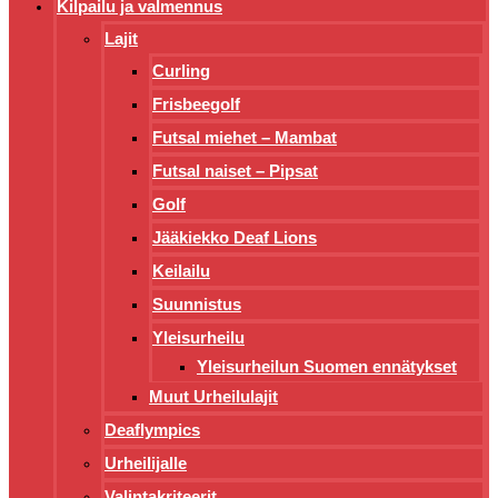
Kilpailu ja valmennus
Lajit
Curling
Frisbeegolf
Futsal miehet – Mambat
Futsal naiset – Pipsat
Golf
Jääkiekko Deaf Lions
Keilailu
Suunnistus
Yleisurheilu
Yleisurheilun Suomen ennätykset
Muut Urheilulajit
Deaflympics
Urheilijalle
Valintakriteerit