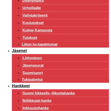
Deaflympics
Urheilijalle
Valintakriteerit
Koulutukset
Kolme Kampusta
Tulokset
Liiton kv-tapahtumat
Jäsenet
Liittyminen
Jäsenseurat
Suomisport
Tukipalvelut
Hankkeet
Suomi liikkeelle -liikuntahanke
Ikiliikkujat-hanke
Inkluusiohanke