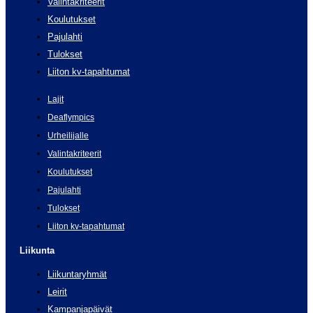
Valintakriteerit
Koulutukset
Pajulahti
Tulokset
Liiton kv-tapahtumat
Lajit
Deaflympics
Urheilijalle
Valintakriteerit
Koulutukset
Pajulahti
Tulokset
Liiton kv-tapahtumat
Liikunta
Liikuntaryhmät
Leirit
Kampanjapäivät