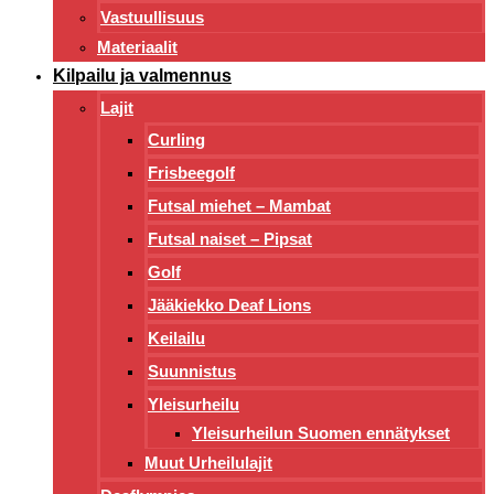
Vastuullisuus
Materiaalit
Kilpailu ja valmennus
Lajit
Curling
Frisbeegolf
Futsal miehet – Mambat
Futsal naiset – Pipsat
Golf
Jääkiekko Deaf Lions
Keilailu
Suunnistus
Yleisurheilu
Yleisurheilun Suomen ennätykset
Muut Urheilulajit