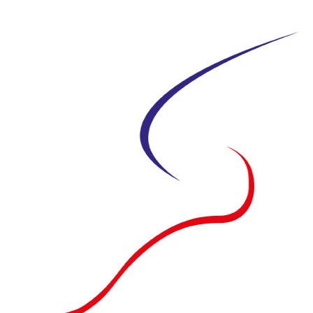
Siirry
suoraan
sisältöön