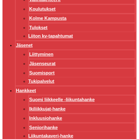
Koulutukset
Kolme Kampusta
Tulokset
Liiton kv-tapahtumat
Jäsenet
Liittyminen
Jäsenseurat
Suomisport
Tukipalvelut
Hankkeet
Suomi liikkeelle -liikuntahanke
Ikiliikkujat-hanke
Inkluusiohanke
Seniorihanke
Liikuntakaveri-hanke