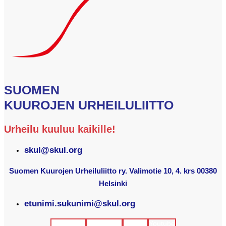
SUOMEN
KUUROJEN URHEILULIITTO
Urheilu kuuluu kaikille!
skul@skul.org
Suomen Kuurojen Urheiluliitto ry. Valimotie 10, 4. krs 00380
Helsinki
etunimi.sukunimi@skul.org
Facebook
Instagram
Twitter
Youtube