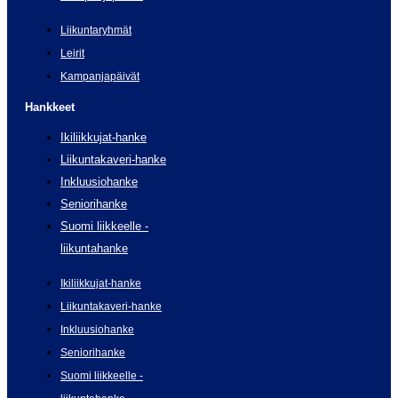
Liikuntaryhmät
Leirit
Kampanjapäivät
Hankkeet
Ikiliikkujat-hanke
Liikuntakaveri-hanke
Inkluusiohanke
Seniorihanke
Suomi liikkeelle -
liikuntahanke
Ikiliikkujat-hanke
Liikuntakaveri-hanke
Inkluusiohanke
Seniorihanke
Suomi liikkeelle -