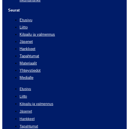
liikuntahanke
Seurat
Etusivu
Liitto
Kilpailu ja valmennus
Jäsenet
Hankkeet
Tapahtumat
Materiaalit
Yhteystiedot
Medialle
Etusivu
Liitto
Kilpailu ja valmennus
Jäsenet
Hankkeet
Tapahtumat