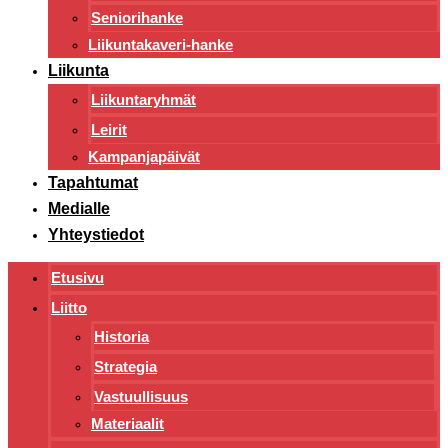
Seniorihanke
Liikuntakaveri-hanke
Liikunta
Liikuntaryhmät
Leirit
Kampanjapäivät
Tapahtumat
Medialle
Yhteystiedot
Etusivu
Liitto
Historia
Strategia
Vastuullisuus
Materiaalit