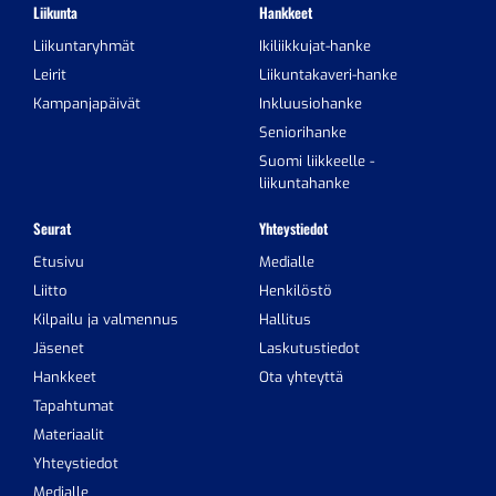
Liikunta
Hankkeet
Liikuntaryhmät
Ikiliikkujat-hanke
Leirit
Liikuntakaveri-hanke
Kampanjapäivät
Inkluusiohanke
Seniorihanke
Suomi liikkeelle -
liikuntahanke
Seurat
Yhteystiedot
Etusivu
Medialle
Liitto
Henkilöstö
Kilpailu ja valmennus
Hallitus
Jäsenet
Laskutustiedot
Hankkeet
Ota yhteyttä
Tapahtumat
Materiaalit
Yhteystiedot
Medialle