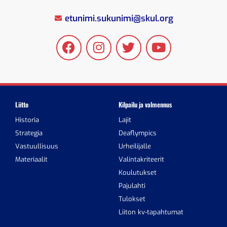
etunimi.sukunimi@skul.org
Liitto
Kilpailu ja valmennus
Historia
Lajit
Strategia
Deaflympics
Vastuullisuus
Urheilijalle
Materiaalit
Valintakriteerit
Koulutukset
Pajulahti
Tulokset
Liiton kv-tapahtumat