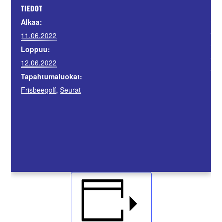
JÄR
TIEDOT
Tur
Alkaa:
Tam
11.06.2022
Hel
Loppuu:
Van
12.06.2022
Jyv
Tapahtumaluokat:
Frisbeegolf
,
Seurat