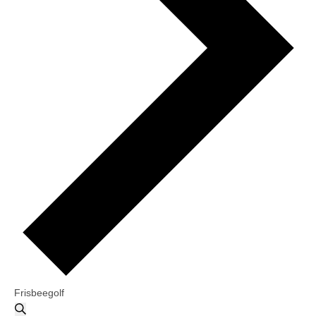
Frisbeegolf
T