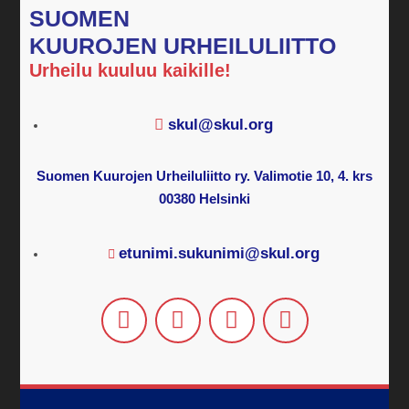
SUOMEN
KUUROJEN URHEILULIITTO
Urheilu kuuluu kaikille!
skul@skul.org
Suomen Kuurojen Urheiluliitto ry. Valimotie 10, 4. krs
00380 Helsinki
etunimi.sukunimi@skul.org