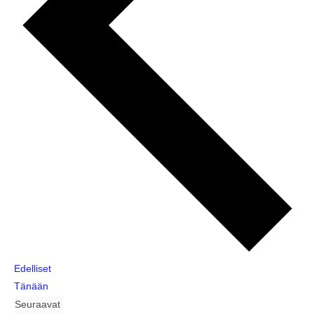
T
Edelliset
a
Tänään
p
T
Seuraavat