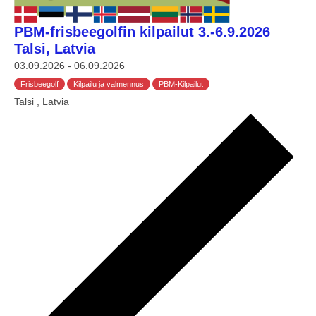
.
PBM-frisbeegolfin kilpailut 3.-6.9.2026
Talsi, Latvia
03.09.2026
-
06.09.2026
Frisbeegolf
Kilpailu ja valmennus
PBM-Kilpailut
Talsi
, Latvia