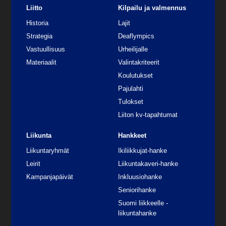
Liitto
Kilpailu ja valmennus
Historia
Lajit
Strategia
Deaflympics
Vastuullisuus
Urheilijalle
Materiaalit
Valintakriteerit
Koulutukset
Pajulahti
Tulokset
Liiton kv-tapahtumat
Liikunta
Hankkeet
Liikuntaryhmät
Ikiliikkujat-hanke
Leirit
Liikuntakaveri-hanke
Kampanjapäivät
Inkluusiohanke
Seniorihanke
Suomi liikkeelle -
liikuntahanke