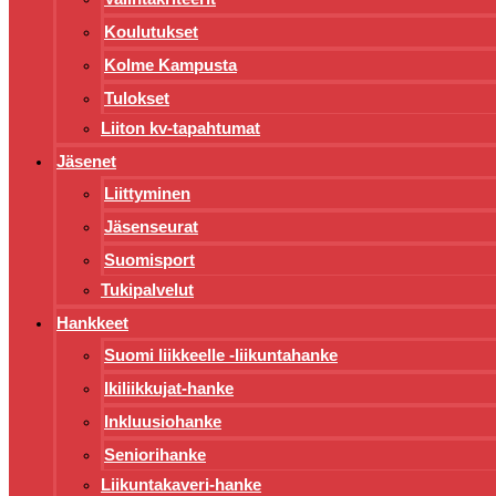
Koulutukset
Kolme Kampusta
Tulokset
Liiton kv-tapahtumat
Jäsenet
Liittyminen
Jäsenseurat
Suomisport
Tukipalvelut
Hankkeet
Suomi liikkeelle -liikuntahanke
Ikiliikkujat-hanke
Inkluusiohanke
Seniorihanke
Liikuntakaveri-hanke