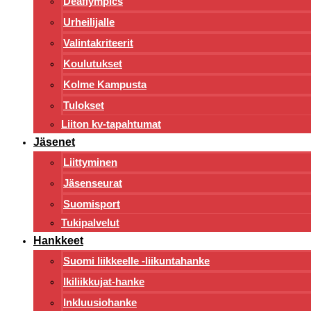
Deaflympics
Urheilijalle
Valintakriteerit
Koulutukset
Kolme Kampusta
Tulokset
Liiton kv-tapahtumat
Jäsenet
Liittyminen
Jäsenseurat
Suomisport
Tukipalvelut
Hankkeet
Suomi liikkeelle -liikuntahanke
Ikiliikkujat-hanke
Inkluusiohanke