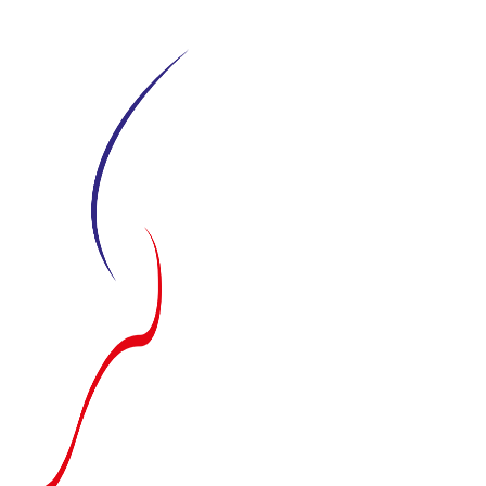
Siirry
suoraan
sisältöön