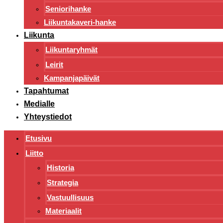
Seniorihanke
Liikuntakaveri-hanke
Liikunta
Liikuntaryhmät
Leirit
Kampanjapäivät
Tapahtumat
Medialle
Yhteystiedot
Etusivu
Liitto
Historia
Strategia
Vastuullisuus
Materiaalit