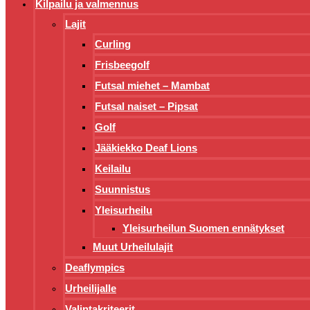
Kilpailu ja valmennus
Lajit
Curling
Frisbeegolf
Futsal miehet – Mambat
Futsal naiset – Pipsat
Golf
Jääkiekko Deaf Lions
Keilailu
Suunnistus
Yleisurheilu
Yleisurheilun Suomen ennätykset
Muut Urheilulajit
Deaflympics
Urheilijalle
Valintakriteerit