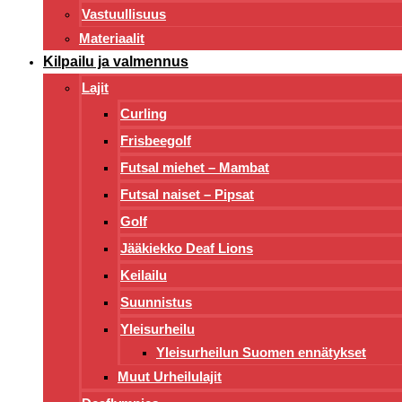
Vastuullisuus
Materiaalit
Kilpailu ja valmennus
Lajit
Curling
Frisbeegolf
Futsal miehet – Mambat
Futsal naiset – Pipsat
Golf
Jääkiekko Deaf Lions
Keilailu
Suunnistus
Yleisurheilu
Yleisurheilun Suomen ennätykset
Muut Urheilulajit