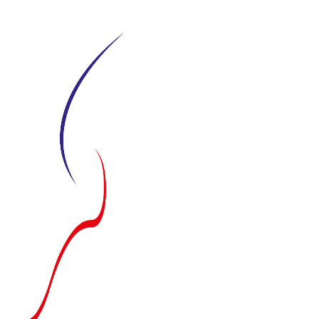
Siirry
suoraan
sisältöön