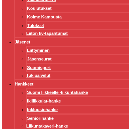
Koulutukset
Kolme Kampusta
Tulokset
Liiton kv-tapahtumat
Jäsenet
Liittyminen
Jäsenseurat
Suomisport
Tukipalvelut
Hankkeet
Suomi liikkeelle -liikuntahanke
Ikiliikkujat-hanke
Inkluusiohanke
Seniorihanke
Liikuntakaveri-hanke