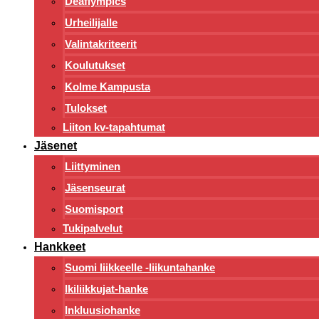
Deaflympics
Urheilijalle
Valintakriteerit
Koulutukset
Kolme Kampusta
Tulokset
Liiton kv-tapahtumat
Jäsenet
Liittyminen
Jäsenseurat
Suomisport
Tukipalvelut
Hankkeet
Suomi liikkeelle -liikuntahanke
Ikiliikkujat-hanke
Inkluusiohanke