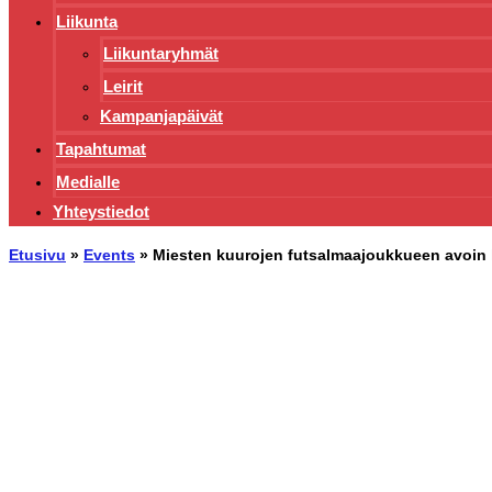
Liikunta
Liikuntaryhmät
Leirit
Kampanjapäivät
Tapahtumat
Medialle
Yhteystiedot
Etusivu
»
Events
»
Miesten kuurojen futsalmaajoukkueen avoin l