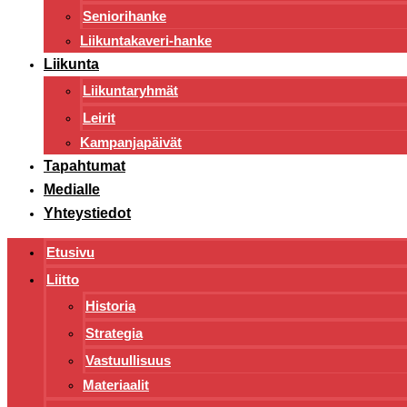
Seniorihanke
Liikuntakaveri-hanke
Liikunta
Liikuntaryhmät
Leirit
Kampanjapäivät
Tapahtumat
Medialle
Yhteystiedot
Etusivu
Liitto
Historia
Strategia
Vastuullisuus
Materiaalit