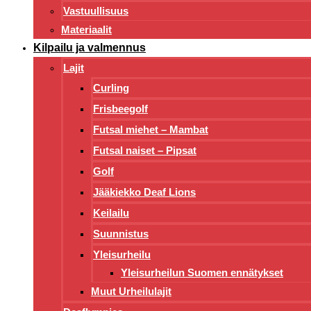
Vastuullisuus
Materiaalit
Kilpailu ja valmennus
Lajit
Curling
Frisbeegolf
Futsal miehet – Mambat
Futsal naiset – Pipsat
Golf
Jääkiekko Deaf Lions
Keilailu
Suunnistus
Yleisurheilu
Yleisurheilun Suomen ennätykset
Muut Urheilulajit