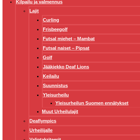
Kilpailu ja valmennus
Lajit
Curling
Frisbeegolf
Futsal miehet – Mambat
Futsal naiset – Pipsat
Golf
Jääkiekko Deaf Lions
Keilailu
Suunnistus
Yleisurheilu
Yleisurheilun Suomen ennätykset
Muut Urheilulajit
Deaflympics
Urheilijalle
Valintakriteerit