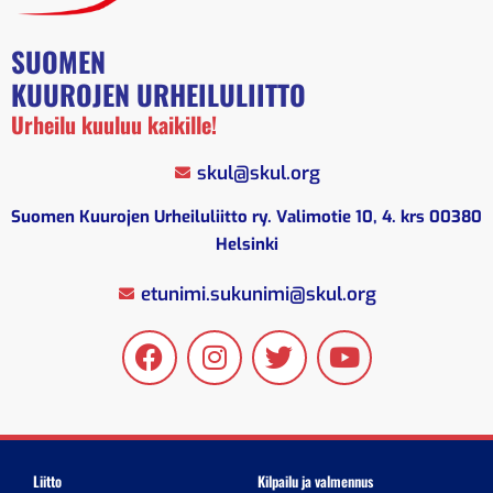
SUOMEN
KUUROJEN URHEILULIITTO
Urheilu kuuluu kaikille!
skul@skul.org
Suomen Kuurojen Urheiluliitto ry. Valimotie 10, 4. krs 00380
Helsinki
etunimi.sukunimi@skul.org
Liitto
Kilpailu ja valmennus