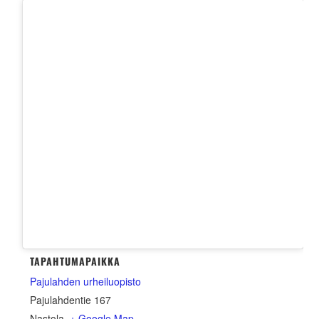
TAPAHTUMAPAIKKA
Pajulahden urheiluopisto
Pajulahdentie 167
Nastola
,
+ Google Map