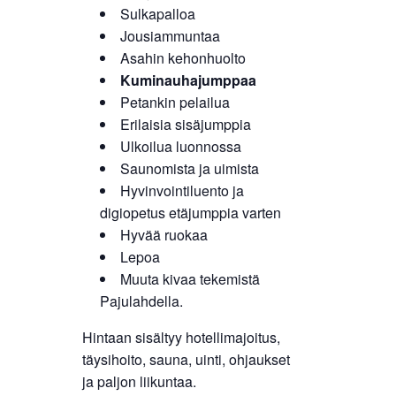
Sulkapalloa
Jousiammuntaa
Asahin kehonhuolto
Kuminauhajumppaa
Petankin pelailua
Erilaisia sisäjumppia
Ulkoilua luonnossa
Saunomista ja uimista
Hyvinvointiluento ja
digiopetus etäjumppia varten
Hyvää ruokaa
Lepoa
Muuta kivaa tekemistä
Pajulahdella.
Hintaan sisältyy hotellimajoitus,
täysihoito, sauna, uinti, ohjaukset
ja paljon liikuntaa.