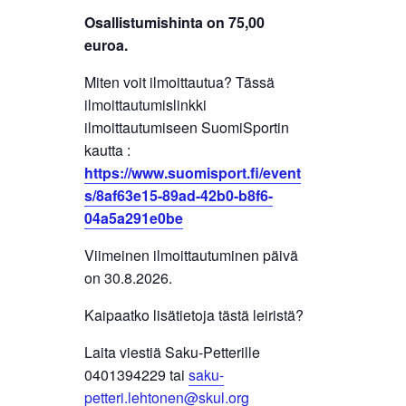
Osallistumishinta on 75,00
euroa.
Miten voit ilmoittautua? Tässä
ilmoittautumislinkki
ilmoittautumiseen SuomiSportin
kautta :
https://www.suomisport.fi/event
s/8af63e15-89ad-42b0-b8f6-
04a5a291e0be
Viimeinen ilmoittautuminen päivä
on 30.8.2026.
Kaipaatko lisätietoja tästä leiristä?
Laita viestiä Saku-Petterille
0401394229 tai
saku-
petteri.lehtonen@skul.org