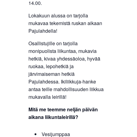
14.00.
Lokakuun alussa on tarjolla
mukavaa tekemistä ruskan aikaan
Pajulahdella!
Osallistujille on tarjolla
monipuolista liikuntaa, mukavia
hetkiä, kivaa yhdessäoloa, hyvää
ruokaa, lepohetkiä ja
järvimaiseman hetkiä
Pajulahdessa. Ikiliikkuja-hanke
antaa teille mahdollisuuden liikkua
mukavalla leirillä!
Mitä me teemme neljän päivän
aikana liikuntaleirillä?
Vesijumppaa