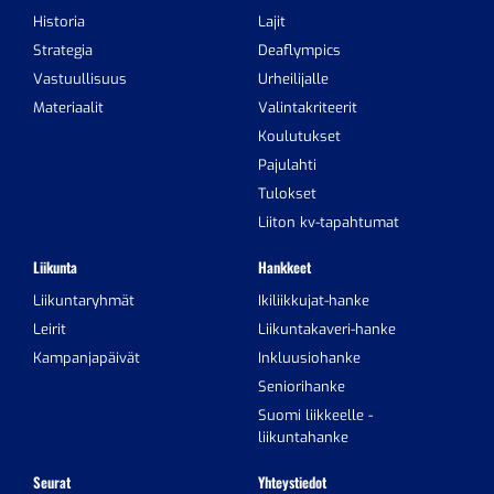
Historia
Lajit
Strategia
Deaflympics
Vastuullisuus
Urheilijalle
Materiaalit
Valintakriteerit
Koulutukset
Pajulahti
Tulokset
Liiton kv-tapahtumat
Liikunta
Hankkeet
Liikuntaryhmät
Ikiliikkujat-hanke
Leirit
Liikuntakaveri-hanke
Kampanjapäivät
Inkluusiohanke
Seniorihanke
Suomi liikkeelle -
liikuntahanke
Seurat
Yhteystiedot