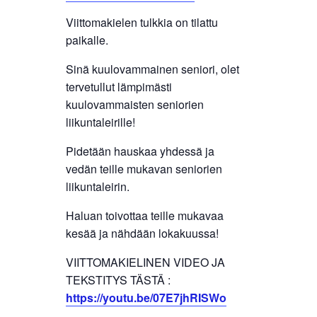
Viittomakielen tulkkia on tilattu
paikalle.
Sinä kuulovammainen seniori, olet
tervetullut lämpimästi
kuulovammaisten seniorien
liikuntaleirille!
Pidetään hauskaa yhdessä ja
vedän teille mukavan seniorien
liikuntaleirin.
Haluan toivottaa teille mukavaa
kesää ja nähdään lokakuussa!
VIITTOMAKIELINEN VIDEO JA
TEKSTITYS TÄSTÄ :
https://youtu.be/07E7jhRISWo