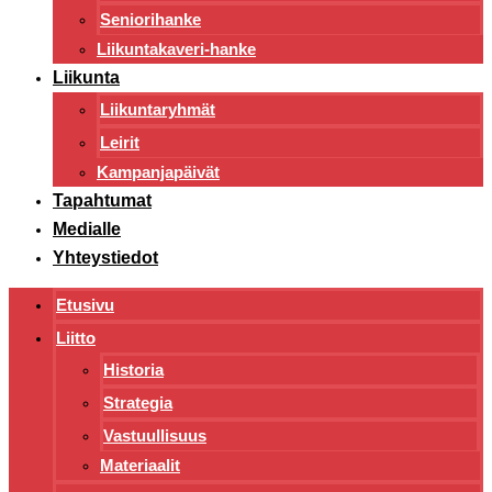
Seniorihanke
Liikuntakaveri-hanke
Liikunta
Liikuntaryhmät
Leirit
Kampanjapäivät
Tapahtumat
Medialle
Yhteystiedot
Etusivu
Liitto
Historia
Strategia
Vastuullisuus
Materiaalit