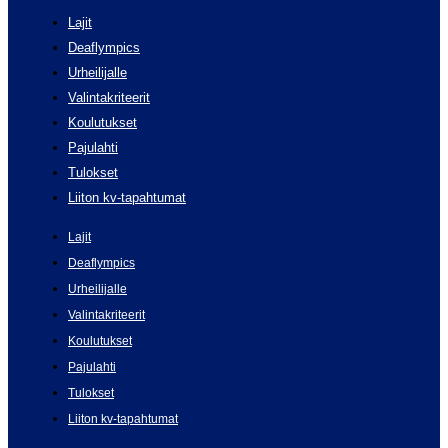
Lajit
Deaflympics
Urheilijalle
Valintakriteerit
Koulutukset
Pajulahti
Tulokset
Liiton kv-tapahtumat
Lajit
Deaflympics
Urheilijalle
Valintakriteerit
Koulutukset
Pajulahti
Tulokset
Liiton kv-tapahtumat