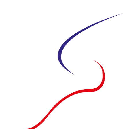
Siirry
suoraan
sisältöön