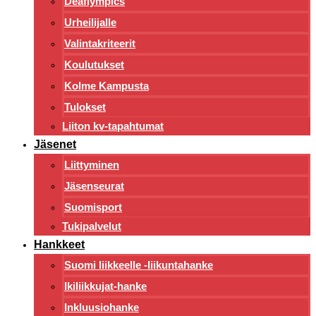
Deaflympics
Urheilijalle
Valintakriteerit
Koulutukset
Kolme Kampusta
Tulokset
Liiton kv-tapahtumat
Jäsenet
Liittyminen
Jäsenseurat
Suomisport
Tukipalvelut
Hankkeet
Suomi liikkeelle -liikuntahanke
Ikiliikkujat-hanke
Inkluusiohanke