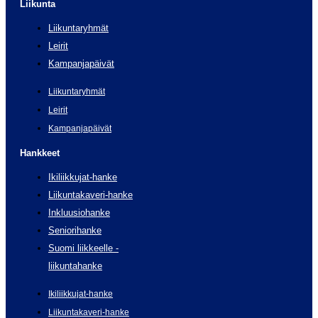
Liikunta
Liikuntaryhmät
Leirit
Kampanjapäivät
Liikuntaryhmät
Leirit
Kampanjapäivät
Hankkeet
Ikiliikkujat-hanke
Liikuntakaveri-hanke
Inkluusiohanke
Seniorihanke
Suomi liikkeelle -
liikuntahanke
Ikiliikkujat-hanke
Liikuntakaveri-hanke