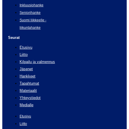
Inkluusiohanke
Seniorihanke
Suomi liikkeelle -
liikuntahanke
Seurat
Etusivu
Liitto
Kilpailu ja valmennus
Jäsenet
Hankkeet
Tapahtumat
Materiaalit
Yhteystiedot
Medialle
Etusivu
Liitto