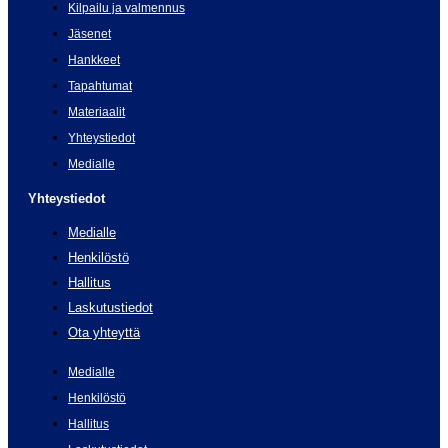
Kilpailu ja valmennus
Jäsenet
Hankkeet
Tapahtumat
Materiaalit
Yhteystiedot
Medialle
Yhteystiedot
Medialle
Henkilöstö
Hallitus
Laskutustiedot
Ota yhteyttä
Medialle
Henkilöstö
Hallitus