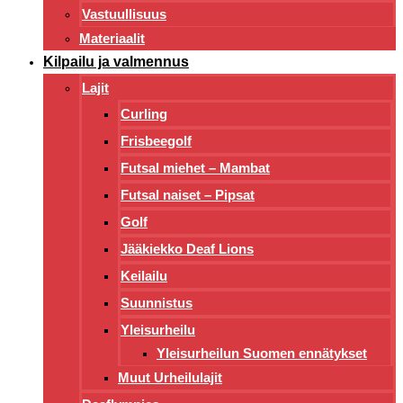
Vastuullisuus
Materiaalit
Kilpailu ja valmennus
Lajit
Curling
Frisbeegolf
Futsal miehet – Mambat
Futsal naiset – Pipsat
Golf
Jääkiekko Deaf Lions
Keilailu
Suunnistus
Yleisurheilu
Yleisurheilun Suomen ennätykset
Muut Urheilulajit