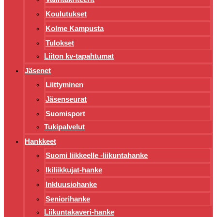
Koulutukset
Kolme Kampusta
Tulokset
Liiton kv-tapahtumat
Jäsenet
Liittyminen
Jäsenseurat
Suomisport
Tukipalvelut
Hankkeet
Suomi liikkeelle -liikuntahanke
Ikiliikkujat-hanke
Inkluusiohanke
Seniorihanke
Liikuntakaveri-hanke