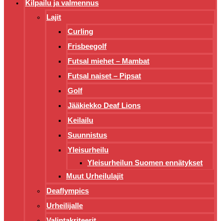
Kilpailu ja valmennus
Lajit
Curling
Frisbeegolf
Futsal miehet – Mambat
Futsal naiset – Pipsat
Golf
Jääkiekko Deaf Lions
Keilailu
Suunnistus
Yleisurheilu
Yleisurheilun Suomen ennätykset
Muut Urheilulajit
Deaflympics
Urheilijalle
Valintakriteerit