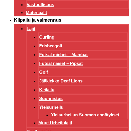
Vastuullisuus
Materiaalit
Kilpailu ja valmennus
Lajit
Curling
Frisbeegolf
Futsal miehet – Mambat
Futsal naiset – Pipsat
Golf
Jääkiekko Deaf Lions
Keilailu
Suunnistus
Yleisurheilu
Yleisurheilun Suomen ennätykset
Muut Urheilulajit