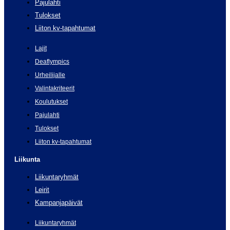
Pajulahti
Tulokset
Liiton kv-tapahtumat
Lajit
Deaflympics
Urheilijalle
Valintakriteerit
Koulutukset
Pajulahti
Tulokset
Liiton kv-tapahtumat
Liikunta
Liikuntaryhmät
Leirit
Kampanjapäivät
Liikuntaryhmät