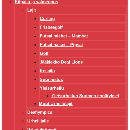
Kilpailu ja valmennus
Lajit
Curling
Frisbeegolf
Futsal miehet – Mambat
Futsal naiset – Pipsat
Golf
Jääkiekko Deaf Lions
Keilailu
Suunnistus
Yleisurheilu
Yleisurheilun Suomen ennätykset
Muut Urheilulajit
Deaflympics
Urheilijalle
Valintakriteerit