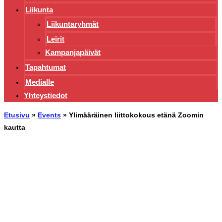
Liikunta
Liikuntaryhmät
Leirit
Kampanjapäivät
Tapahtumat
Medialle
Yhteystiedot
Etusivu
»
Events
»
Ylimääräinen liittokokous etänä Zoomin
kautta