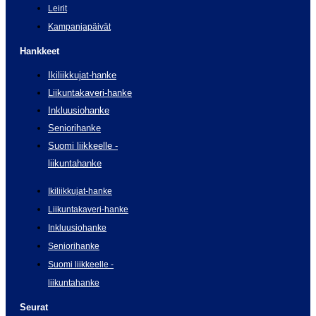
Leirit
Kampanjapäivät
Hankkeet
Ikiliikkujat-hanke
Liikuntakaveri-hanke
Inkluusiohanke
Seniorihanke
Suomi liikkeelle -
liikuntahanke
Ikiliikkujat-hanke
Liikuntakaveri-hanke
Inkluusiohanke
Seniorihanke
Suomi liikkeelle -
liikuntahanke
Seurat