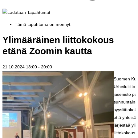
Tämä tapahtuma on mennyt.
Ylimääräinen liittokokous
etänä Zoomin kautta
21.10.2024 18:00
-
20:00
Suomen Kuu
Urheiluliitto 
jäsenistö pää
sunnuntaina
syysliittoko
että yhteisöl
järjestää yl
liittokokous