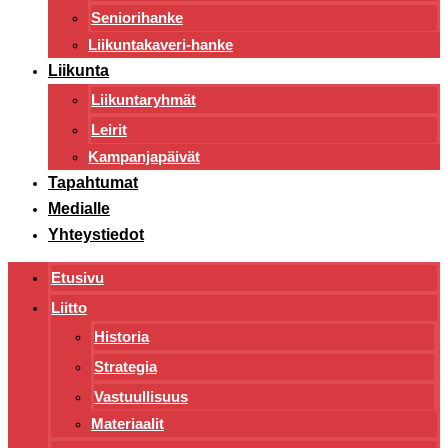
Seniorihanke
Liikuntakaveri-hanke
Liikunta
Liikuntaryhmät
Leirit
Kampanjapäivät
Tapahtumat
Medialle
Yhteystiedot
Etusivu
Liitto
Historia
Strategia
Vastuullisuus
Materiaalit