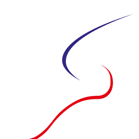
Siirry
suoraan
sisältöön