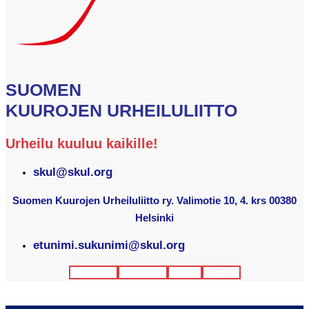
SUOMEN
KUUROJEN URHEILULIITTO
Urheilu kuuluu kaikille!
skul@skul.org
Suomen Kuurojen Urheiluliitto ry. Valimotie 10, 4. krs 00380
Helsinki
etunimi.sukunimi@skul.org
Facebook
Instagram
Twitter
Youtube