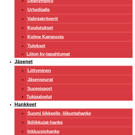
Deaflympics
Urheilijalle
Valintakriteerit
Koulutukset
Kolme Kampusta
Tulokset
Liiton kv-tapahtumat
Jäsenet
Liittyminen
Jäsenseurat
Suomisport
Tukipalvelut
Hankkeet
Suomi liikkeelle -liikuntahanke
Ikiliikkujat-hanke
Inkluusiohanke