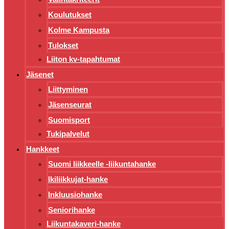
Koulutukset
Kolme Kampusta
Tulokset
Liiton kv-tapahtumat
Jäsenet
Liittyminen
Jäsenseurat
Suomisport
Tukipalvelut
Hankkeet
Suomi liikkeelle -liikuntahanke
Ikiliikkujat-hanke
Inkluusiohanke
Seniorihanke
Liikuntakaveri-hanke