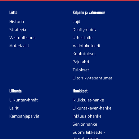
Liitto
Kilpailu ja valmennus
Historia
Lajit
Strategia
Deaflympics
Vastuullisuus
Urheilijalle
Materiaalit
Valintakriteerit
Koulutukset
Pajulahti
Tulokset
Liiton kv-tapahtumat
Liikunta
Hankkeet
Liikuntaryhmät
Ikiliikkujat-hanke
Leirit
Liikuntakaveri-hanke
Kampanjapäivät
Inkluusiohanke
Seniorihanke
Suomi liikkeelle -
liikuntahanke