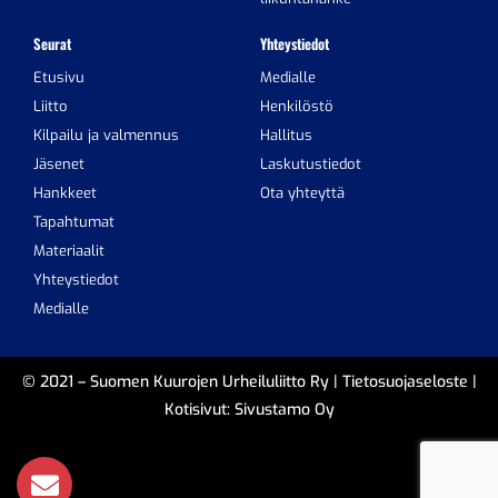
Seurat
Yhteystiedot
Etusivu
Medialle
Liitto
Henkilöstö
Kilpailu ja valmennus
Hallitus
Jäsenet
Laskutustiedot
Hankkeet
Ota yhteyttä
Tapahtumat
Materiaalit
Yhteystiedot
Medialle
© 2021 – Suomen Kuurojen Urheiluliitto Ry |
Tietosuojaseloste
|
Kotisivut:
Sivustamo Oy