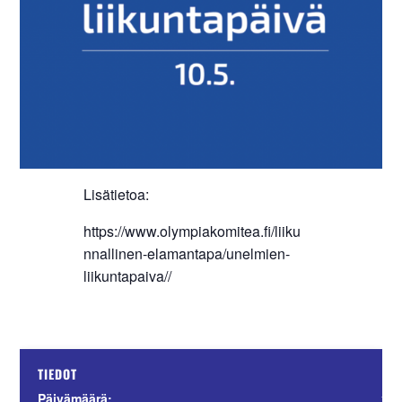
Lisätietoa:
https://www.olympiakomitea.fi/liiku
nnallinen-elamantapa/unelmien-
liikuntapaiva//
JÄ
TIEDOT
Suo
Päivämäärä: