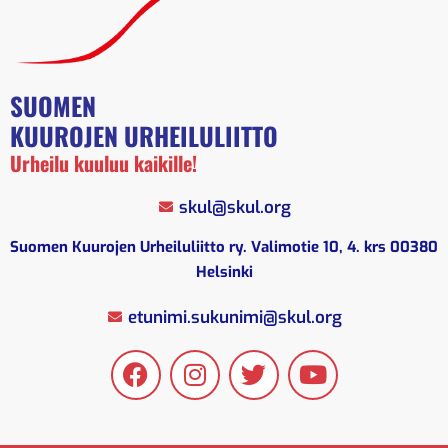
SUOMEN
KUUROJEN URHEILULIITTO
Urheilu kuuluu kaikille!
skul@skul.org
Suomen Kuurojen Urheiluliitto ry. Valimotie 10, 4. krs 00380
Helsinki
etunimi.sukunimi@skul.org