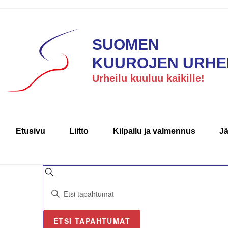
SUOMEN
KUUROJEN URHEI
Urheilu kuuluu kaikille!
Etusivu
Liitto
Kilpailu ja valmennus
J
T
E
t
S
s
a
y
i
ö
p
ETSI TAPAHTUMAT
t