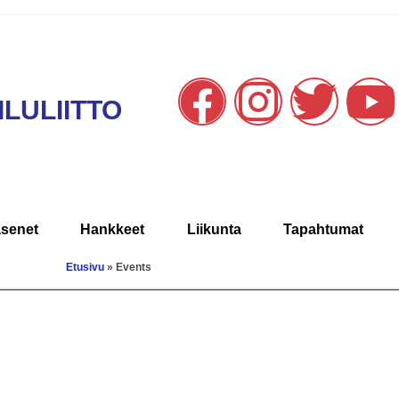
LULIITTO
äsenet
Hankkeet
Liikunta
Tapahtumat
Etusivu
»
Events