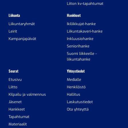
Liiton kv-tapahtumat
Liikunta
Hankkeet
Liikuntaryhmät
Ikiliikkujat-hanke
Leirit
Liikuntakaveri-hanke
Kampanjapäivät
Inkluusiohanke
Seniorihanke
Suomi liikkeelle -
liikuntahanke
Seurat
Yhteystiedot
Etusivu
Medialle
Liitto
Henkilöstö
Kilpailu ja valmennus
Hallitus
Jäsenet
Laskutustiedot
Hankkeet
Ota yhteyttä
Tapahtumat
Materiaalit