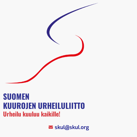
SUOMEN
KUUROJEN URHEILULIITTO
Urheilu kuuluu kaikille!
skul@skul.org