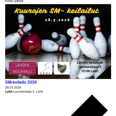
Koko päivä
s
e
p
ä
i
v
ä
.
SM-keilailu 2026
28.03.2026
Lahti
Launeenkatu 5, Lahti