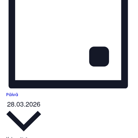
Päivä
28.03.2026
V
a
l
i
t