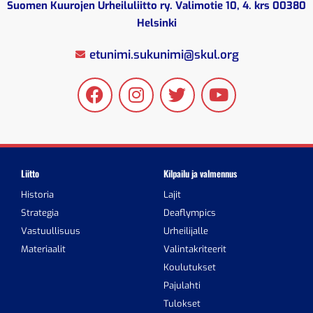
Suomen Kuurojen Urheiluliitto ry. Valimotie 10, 4. krs 00380
Helsinki
etunimi.sukunimi@skul.org
Liitto
Kilpailu ja valmennus
Historia
Lajit
Strategia
Deaflympics
Vastuullisuus
Urheilijalle
Materiaalit
Valintakriteerit
Koulutukset
Pajulahti
Tulokset