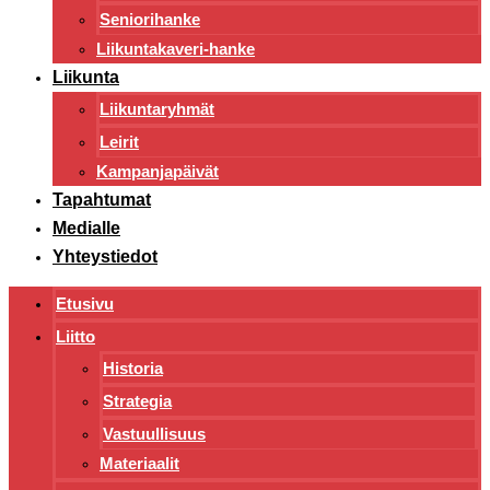
Seniorihanke
Liikuntakaveri-hanke
Liikunta
Liikuntaryhmät
Leirit
Kampanjapäivät
Tapahtumat
Medialle
Yhteystiedot
Etusivu
Liitto
Historia
Strategia
Vastuullisuus
Materiaalit