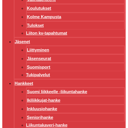
Koulutukset
Kolme Kampusta
Tulokset
Liiton kv-tapahtumat
Jäsenet
Liittyminen
Jäsenseurat
Suomisport
Tukipalvelut
Hankkeet
Suomi liikkeelle -liikuntahanke
Ikiliikkujat-hanke
Inkluusiohanke
Seniorihanke
Liikuntakaveri-hanke