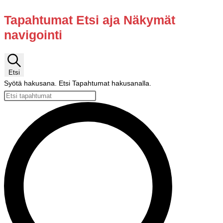
Tapahtumat
Tapahtumat Etsi aja Näkymät
navigointi
for
05.06.2026
Etsi
Syötä hakusana. Etsi Tapahtumat hakusanalla.