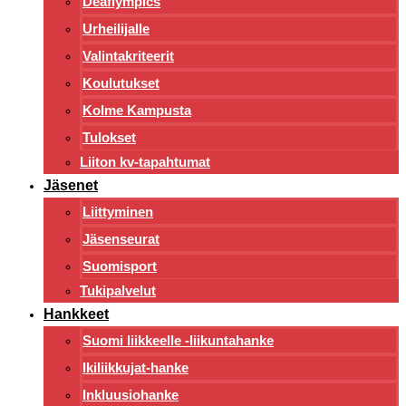
Deaflympics
Urheilijalle
Valintakriteerit
Koulutukset
Kolme Kampusta
Tulokset
Liiton kv-tapahtumat
Jäsenet
Liittyminen
Jäsenseurat
Suomisport
Tukipalvelut
Hankkeet
Suomi liikkeelle -liikuntahanke
Ikiliikkujat-hanke
Inkluusiohanke