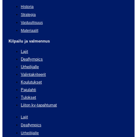
Historia
Strategia
Vastuullisuus
Materiaalit
Kilpailu ja valmennus
Lajit
Deaflympics
Urheilijalle
Valintakriteerit
Koulutukset
Pajulahti
Tulokset
Liiton kv-tapahtumat
Lajit
Deaflympics
Urheilijalle