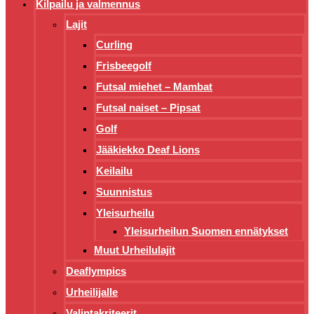
Kilpailu ja valmennus
Lajit
Curling
Frisbeegolf
Futsal miehet – Mambat
Futsal naiset – Pipsat
Golf
Jääkiekko Deaf Lions
Keilailu
Suunnistus
Yleisurheilu
Yleisurheilun Suomen ennätykset
Muut Urheilulajit
Deaflympics
Urheilijalle
Valintakriteerit