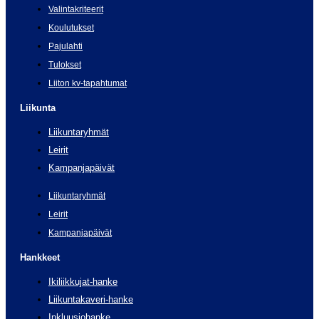
Valintakriteerit
Koulutukset
Pajulahti
Tulokset
Liiton kv-tapahtumat
Liikunta
Liikuntaryhmät
Leirit
Kampanjapäivät
Liikuntaryhmät
Leirit
Kampanjapäivät
Hankkeet
Ikiliikkujat-hanke
Liikuntakaveri-hanke
Inkluusiohanke