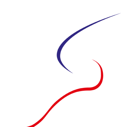
Siirry
suoraan
sisältöön