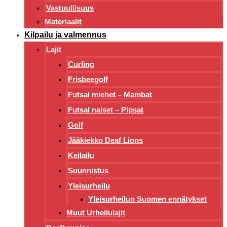
Vastuullisuus
Materiaalit
Kilpailu ja valmennus
Lajit
Curling
Frisbeegolf
Futsal miehet – Mambat
Futsal naiset – Pipsat
Golf
Jääkiekko Deaf Lions
Keilailu
Suunnistus
Yleisurheilu
Yleisurheilun Suomen ennätykset
Muut Urheilulajit