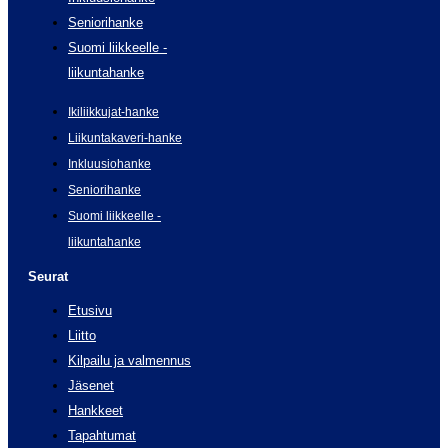
Seniorihanke
Suomi liikkeelle -
liikuntahanke
Ikiliikkujat-hanke
Liikuntakaveri-hanke
Inkluusiohanke
Seniorihanke
Suomi liikkeelle -
liikuntahanke
Seurat
Etusivu
Liitto
Kilpailu ja valmennus
Jäsenet
Hankkeet
Tapahtumat