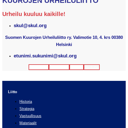
KUUROJEN URHEILULIITTO
Urheilu kuuluu kaikille!
skul@skul.org
Suomen Kuurojen Urheiluliitto ry. Valimotie 10, 4. krs 00380
Helsinki
etunimi.sukunimi@skul.org
Facebook
Instagram
Twitter
Youtube
Liitto
Historia
Strategia
Vastuullisuus
Materiaalit