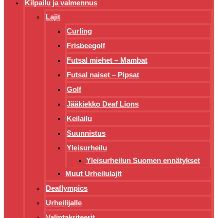
Kilpailu ja valmennus
Lajit
Curling
Frisbeegolf
Futsal miehet – Mambat
Futsal naiset – Pipsat
Golf
Jääkiekko Deaf Lions
Keilailu
Suunnistus
Yleisurheilu
Yleisurheilun Suomen ennätykset
Muut Urheilulajit
Deaflympics
Urheilijalle
Valintakriteerit