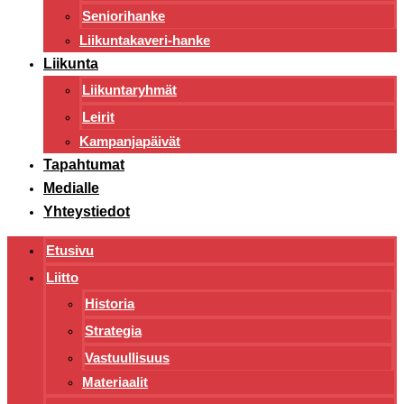
Seniorihanke
Liikuntakaveri-hanke
Liikunta
Liikuntaryhmät
Leirit
Kampanjapäivät
Tapahtumat
Medialle
Yhteystiedot
Etusivu
Liitto
Historia
Strategia
Vastuullisuus
Materiaalit