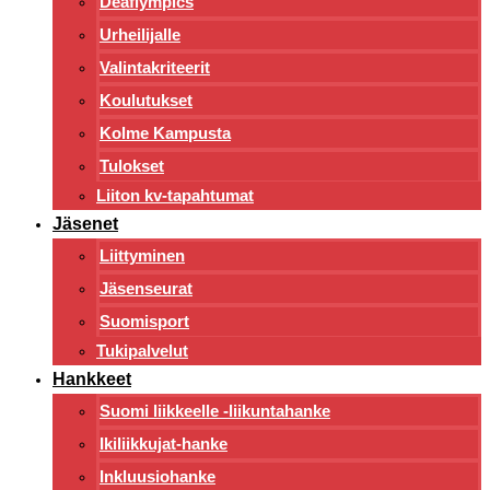
Deaflympics
Urheilijalle
Valintakriteerit
Koulutukset
Kolme Kampusta
Tulokset
Liiton kv-tapahtumat
Jäsenet
Liittyminen
Jäsenseurat
Suomisport
Tukipalvelut
Hankkeet
Suomi liikkeelle -liikuntahanke
Ikiliikkujat-hanke
Inkluusiohanke