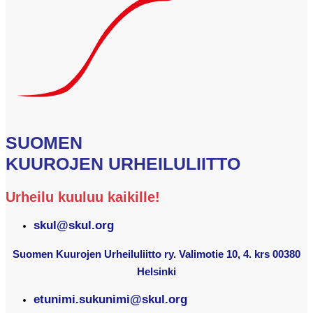
SUOMEN
KUUROJEN URHEILULIITTO
Urheilu kuuluu kaikille!
skul@skul.org
Suomen Kuurojen Urheiluliitto ry. Valimotie 10, 4. krs 00380
Helsinki
etunimi.sukunimi@skul.org