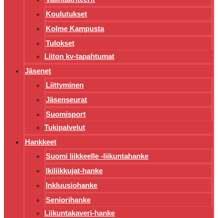
Koulutukset
Kolme Kampusta
Tulokset
Liiton kv-tapahtumat
Jäsenet
Liittyminen
Jäsenseurat
Suomisport
Tukipalvelut
Hankkeet
Suomi liikkeelle -liikuntahanke
Ikiliikkujat-hanke
Inkluusiohanke
Seniorihanke
Liikuntakaveri-hanke