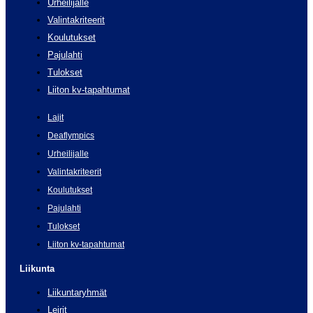
Urheilijalle
Valintakriteerit
Koulutukset
Pajulahti
Tulokset
Liiton kv-tapahtumat
Lajit
Deaflympics
Urheilijalle
Valintakriteerit
Koulutukset
Pajulahti
Tulokset
Liiton kv-tapahtumat
Liikunta
Liikuntaryhmät
Leirit