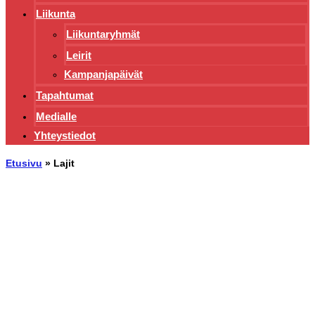
Liikunta
Liikuntaryhmät
Leirit
Kampanjapäivät
Tapahtumat
Medialle
Yhteystiedot
Etusivu
»
Lajit