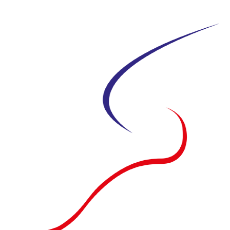
Siirry
suoraan
sisältöön