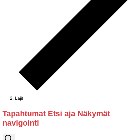
Lajit
Tapahtumat
Tapahtumat Etsi aja Näkymät
for
navigointi
01.06.2026