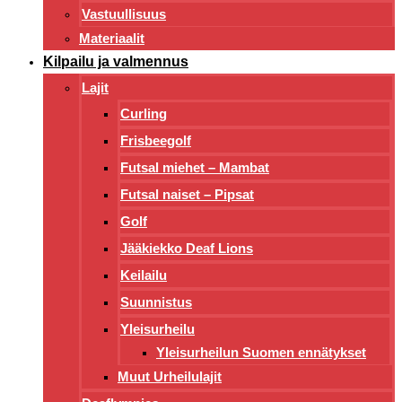
Vastuullisuus
Materiaalit
Kilpailu ja valmennus
Lajit
Curling
Frisbeegolf
Futsal miehet – Mambat
Futsal naiset – Pipsat
Golf
Jääkiekko Deaf Lions
Keilailu
Suunnistus
Yleisurheilu
Yleisurheilun Suomen ennätykset
Muut Urheilulajit