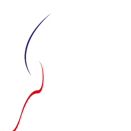
Siirry
suoraan
sisältöön