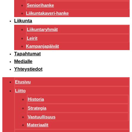
Seniorihanke
Liikuntakaveri-hanke
Liikunta
Liikuntaryhmät
Leirit
Kampanjapäivät
Tapahtumat
Medialle
Yhteystiedot
Etusivu
Liitto
Historia
Strategia
Vastuullisuus
Materiaalit