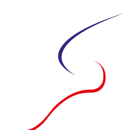
Siirry
suoraan
sisältöön