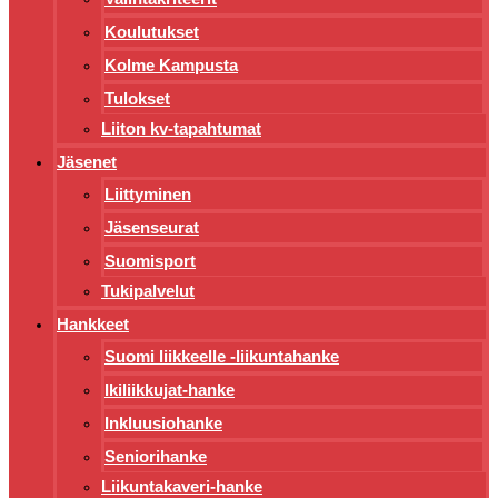
Koulutukset
Kolme Kampusta
Tulokset
Liiton kv-tapahtumat
Jäsenet
Liittyminen
Jäsenseurat
Suomisport
Tukipalvelut
Hankkeet
Suomi liikkeelle -liikuntahanke
Ikiliikkujat-hanke
Inkluusiohanke
Seniorihanke
Liikuntakaveri-hanke