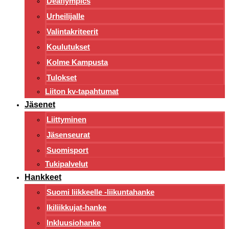
Deaflympics
Urheilijalle
Valintakriteerit
Koulutukset
Kolme Kampusta
Tulokset
Liiton kv-tapahtumat
Jäsenet
Liittyminen
Jäsenseurat
Suomisport
Tukipalvelut
Hankkeet
Suomi liikkeelle -liikuntahanke
Ikiliikkujat-hanke
Inkluusiohanke