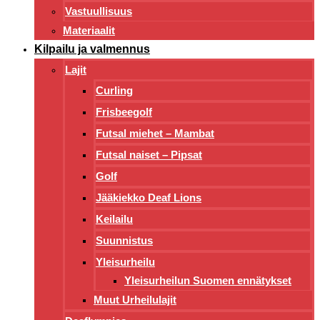
Vastuullisuus
Materiaalit
Kilpailu ja valmennus
Lajit
Curling
Frisbeegolf
Futsal miehet – Mambat
Futsal naiset – Pipsat
Golf
Jääkiekko Deaf Lions
Keilailu
Suunnistus
Yleisurheilu
Yleisurheilun Suomen ennätykset
Muut Urheilulajit