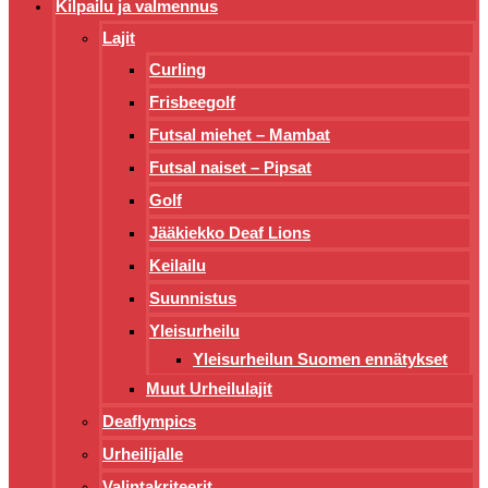
Kilpailu ja valmennus
Lajit
Curling
Frisbeegolf
Futsal miehet – Mambat
Futsal naiset – Pipsat
Golf
Jääkiekko Deaf Lions
Keilailu
Suunnistus
Yleisurheilu
Yleisurheilun Suomen ennätykset
Muut Urheilulajit
Deaflympics
Urheilijalle
Valintakriteerit