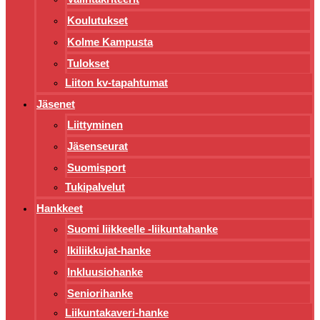
Koulutukset
Kolme Kampusta
Tulokset
Liiton kv-tapahtumat
Jäsenet
Liittyminen
Jäsenseurat
Suomisport
Tukipalvelut
Hankkeet
Suomi liikkeelle -liikuntahanke
Ikiliikkujat-hanke
Inkluusiohanke
Seniorihanke
Liikuntakaveri-hanke