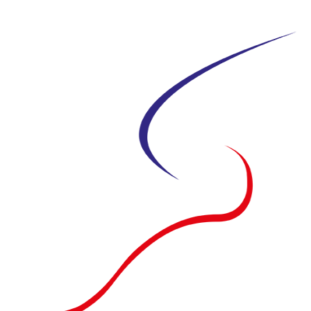
Siirry
suoraan
sisältöön