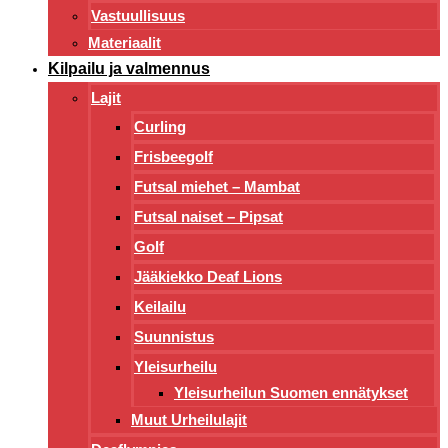
Vastuullisuus
Materiaalit
Kilpailu ja valmennus
Lajit
Curling
Frisbeegolf
Futsal miehet – Mambat
Futsal naiset – Pipsat
Golf
Jääkiekko Deaf Lions
Keilailu
Suunnistus
Yleisurheilu
Yleisurheilun Suomen ennätykset
Muut Urheilulajit