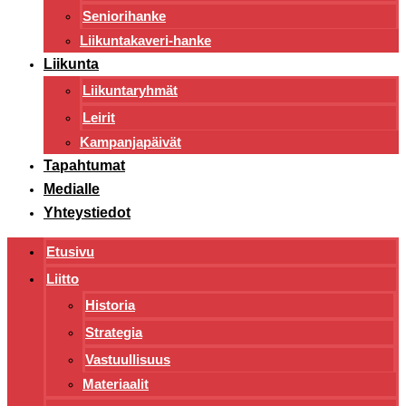
Seniorihanke
Liikuntakaveri-hanke
Liikunta
Liikuntaryhmät
Leirit
Kampanjapäivät
Tapahtumat
Medialle
Yhteystiedot
Etusivu
Liitto
Historia
Strategia
Vastuullisuus
Materiaalit