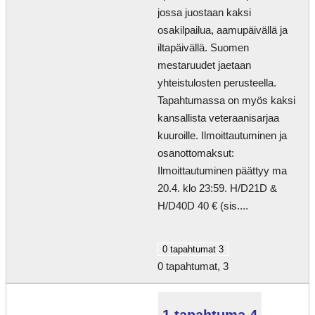
jossa juostaan kaksi
osakilpailua, aamupäivällä ja
iltapäivällä. Suomen
mestaruudet jaetaan
yhteistulosten perusteella.
Tapahtumassa on myös kaksi
kansallista veteraanisarjaa
kuuroille. Ilmoittautuminen ja
osanottomaksut:
Ilmoittautuminen päättyy ma
20.4. klo 23:59. H/D21D &
H/D40D 40 € (sis....
0 tapahtumat
3
0 tapahtumat,
3