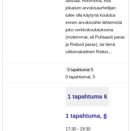
taustaa: Huomiona, että
jokaisen arvokisaurheilijan
tulee olla käytynä koulutus
ennen arvokisoihin lähtemistä
joko verkkokoulutuksena
(molemmat, eli Puhtaasti paras
ja Reilusti paras), tai tämä
viittomakielinen Reilun...
0 tapahtumat
5
0 tapahtumat,
5
1 tapahtuma
6
1 tapahtuma,
6
17:30
-
19:30