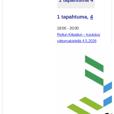
1 tapahtuma
4
1 tapahtuma,
4
18:00
-
20:00
Reilun Kilpailun – koulutus
viittomakielellä 4.5.2026