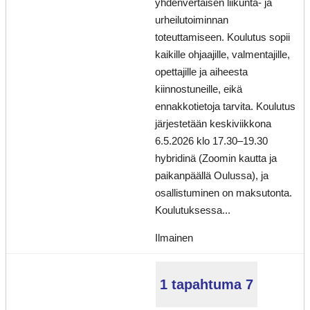
yhdenvertaisen liikunta- ja
urheilutoiminnan
toteuttamiseen. Koulutus sopii
kaikille ohjaajille, valmentajille,
opettajille ja aiheesta
kiinnostuneille, eikä
ennakkotietoja tarvita. Koulutus
järjestetään keskiviikkona
6.5.2026 klo 17.30–19.30
hybridinä (Zoomin kautta ja
paikanpäällä Oulussa), ja
osallistuminen on maksutonta.
Koulutuksessa...
Ilmainen
1 tapahtuma
7