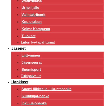
Deaflympics
Urheilijalle
Valintakriteerit
Koulutukset
Kolme Kampusta
Tulokset
Liiton kv-tapahtumat
Jäsenet
Liittyminen
Jäsenseurat
Suomisport
Tukipalvelut
Hankkeet
Suomi liikkeelle -liikuntahanke
Ikiliikkujat-hanke
Inkluusiohanke