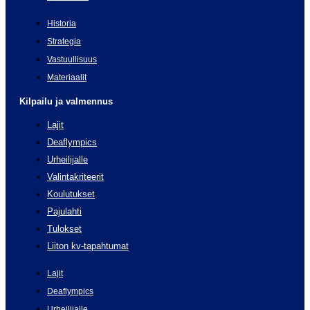
Historia
Strategia
Vastuullisuus
Materiaalit
Kilpailu ja valmennus
Lajit
Deaflympics
Urheilijalle
Valintakriteerit
Koulutukset
Pajulahti
Tulokset
Liiton kv-tapahtumat
Lajit
Deaflympics
Urheilijalle