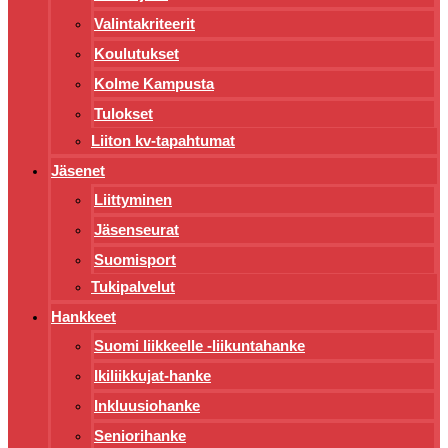
Valintakriteerit
Koulutukset
Kolme Kampusta
Tulokset
Liiton kv-tapahtumat
Jäsenet
Liittyminen
Jäsenseurat
Suomisport
Tukipalvelut
Hankkeet
Suomi liikkeelle -liikuntahanke
Ikiliikkujat-hanke
Inkluusiohanke
Seniorihanke