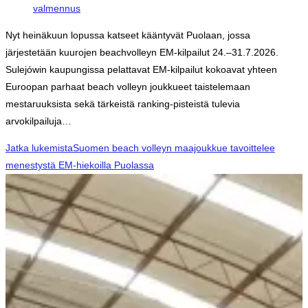
valmennus
Nyt heinäkuun lopussa katseet kääntyvät Puolaan, jossa
järjestetään kuurojen beachvolleyn EM-kilpailut 24.–31.7.2026.
Sulejówin kaupungissa pelattavat EM-kilpailut kokoavat yhteen
Euroopan parhaat beach volleyn joukkueet taistelemaan
mestaruuksista sekä tärkeistä ranking-pisteistä tulevia
arvokilpailuja…
Jatka lukemista
Suomen beach volleyn maajoukkue tavoittelee
menestystä EM-hiekoilla Puolassa