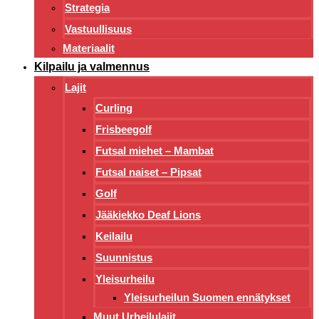
Strategia
Vastuullisuus
Materiaalit
Kilpailu ja valmennus
Lajit
Curling
Frisbeegolf
Futsal miehet – Mambat
Futsal naiset – Pipsat
Golf
Jääkiekko Deaf Lions
Keilailu
Suunnistus
Yleisurheilu
Yleisurheilun Suomen ennätykset
Muut Urheilulajit