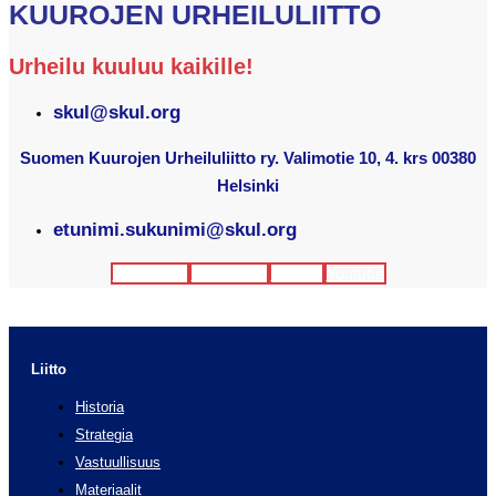
KUUROJEN URHEILULIITTO
Urheilu kuuluu kaikille!
skul@skul.org
Suomen Kuurojen Urheiluliitto ry. Valimotie 10, 4. krs 00380
Helsinki
etunimi.sukunimi@skul.org
Facebook
Instagram
Twitter
Youtube
Liitto
Historia
Strategia
Vastuullisuus
Materiaalit