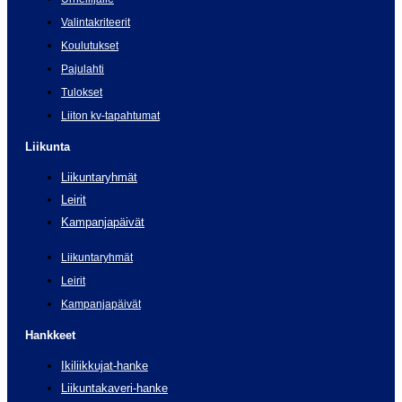
Valintakriteerit
Koulutukset
Pajulahti
Tulokset
Liiton kv-tapahtumat
Liikunta
Liikuntaryhmät
Leirit
Kampanjapäivät
Liikuntaryhmät
Leirit
Kampanjapäivät
Hankkeet
Ikiliikkujat-hanke
Liikuntakaveri-hanke