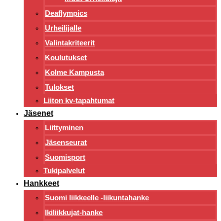
Deaflympics
Urheilijalle
Valintakriteerit
Koulutukset
Kolme Kampusta
Tulokset
Liiton kv-tapahtumat
Jäsenet
Liittyminen
Jäsenseurat
Suomisport
Tukipalvelut
Hankkeet
Suomi liikkeelle -liikuntahanke
Ikiliikkujat-hanke