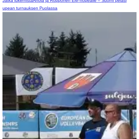
Jatka lukemista
Ahola ja Ropponen EM-hopealle – Suomi pelasi
upean turnauksen Puolassa