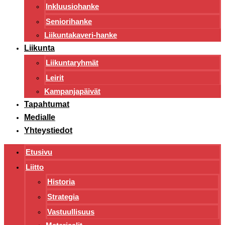
Inkluusiohanke
Seniorihanke
Liikuntakaveri-hanke
Liikunta
Liikuntaryhmät
Leirit
Kampanjapäivät
Tapahtumat
Medialle
Yhteystiedot
Etusivu
Liitto
Historia
Strategia
Vastuullisuus