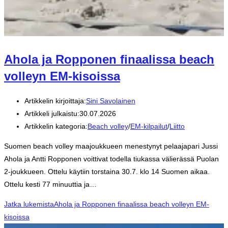
Ahola ja Ropponen finaalissa beach
volleyn EM-kisoissa
Artikkelin kirjoittaja:
Sini Savolainen
Artikkeli julkaistu:
30.07.2026
Artikkelin kategoria:
Beach volley
/
EM-kilpailut
/
Liitto
Suomen beach volley maajoukkueen menestynyt pelaajapari Jussi
Ahola ja Antti Ropponen voittivat todella tiukassa välierässä Puolan
2-joukkueen. Ottelu käytiin torstaina 30.7. klo 14 Suomen aikaa.
Ottelu kesti 77 minuuttia ja…
Jatka lukemista
Ahola ja Ropponen finaalissa beach volleyn EM-
kisoissa