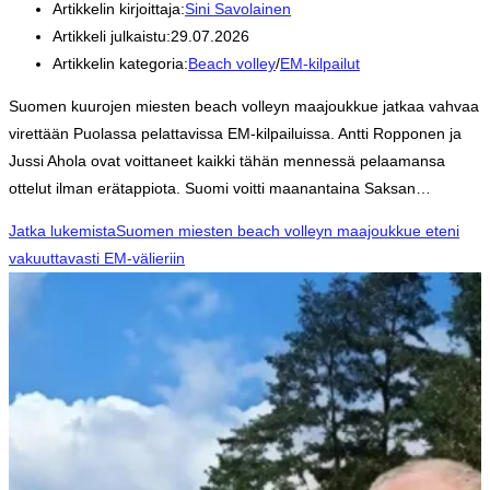
Artikkelin kirjoittaja:
Sini Savolainen
Artikkeli julkaistu:
29.07.2026
Artikkelin kategoria:
Beach volley
/
EM-kilpailut
Suomen kuurojen miesten beach volleyn maajoukkue jatkaa vahvaa
virettään Puolassa pelattavissa EM-kilpailuissa. Antti Ropponen ja
Jussi Ahola ovat voittaneet kaikki tähän mennessä pelaamansa
ottelut ilman erätappiota. Suomi voitti maanantaina Saksan…
Jatka lukemista
Suomen miesten beach volleyn maajoukkue eteni
vakuuttavasti EM-välieriin