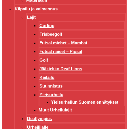
Materiaalit
Kilpailu ja valmennus
Lajit
Curling
Frisbeegolf
Futsal miehet – Mambat
Futsal naiset – Pipsat
Golf
Jääkiekko Deaf Lions
Keilailu
Suunnistus
Yleisurheilu
Yleisurheilun Suomen ennätykset
Muut Urheilulajit
Deaflympics
Urheilijalle