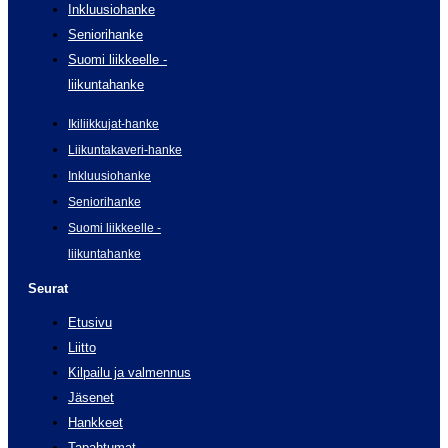
Inkluusiohanke
Seniorihanke
Suomi liikkeelle -
liikuntahanke
Ikiliikkujat-hanke
Liikuntakaveri-hanke
Inkluusiohanke
Seniorihanke
Suomi liikkeelle -
liikuntahanke
Seurat
Etusivu
Liitto
Kilpailu ja valmennus
Jäsenet
Hankkeet
Tapahtumat