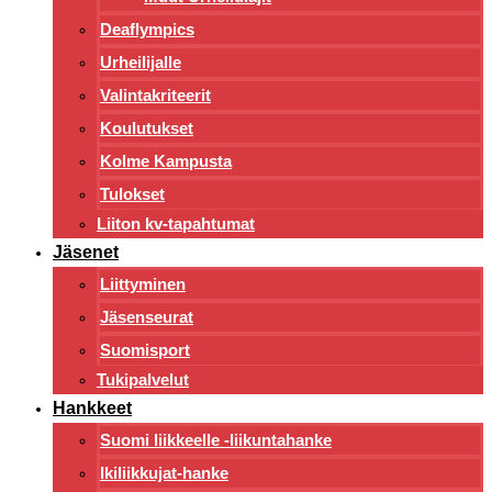
Deaflympics
Urheilijalle
Valintakriteerit
Koulutukset
Kolme Kampusta
Tulokset
Liiton kv-tapahtumat
Jäsenet
Liittyminen
Jäsenseurat
Suomisport
Tukipalvelut
Hankkeet
Suomi liikkeelle -liikuntahanke
Ikiliikkujat-hanke