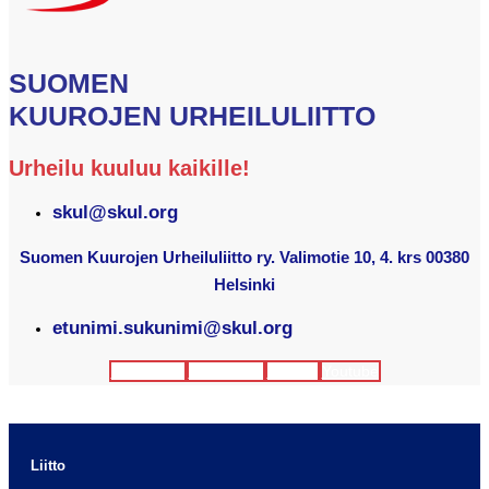
SUOMEN
KUUROJEN URHEILULIITTO
Urheilu kuuluu kaikille!
skul@skul.org
Suomen Kuurojen Urheiluliitto ry. Valimotie 10, 4. krs 00380
Helsinki
etunimi.sukunimi@skul.org
Facebook
Instagram
Twitter
Youtube
Liitto