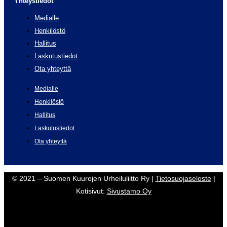
Yhteystiedot
Medialle
Henkilöstö
Hallitus
Laskutustiedot
Ota yhteyttä
Medialle
Henkilöstö
Hallitus
Laskutustiedot
Ota yhteyttä
© 2021 – Suomen Kuurojen Urheiluliitto Ry |
Tietosuojaseloste
|
Kotisivut:
Sivustamo Oy