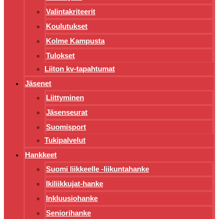
Valintakriteerit
Koulutukset
Kolme Kampusta
Tulokset
Liiton kv-tapahtumat
Jäsenet
Liittyminen
Jäsenseurat
Suomisport
Tukipalvelut
Hankkeet
Suomi liikkeelle -liikuntahanke
Ikiliikkujat-hanke
Inkluusiohanke
Seniorihanke