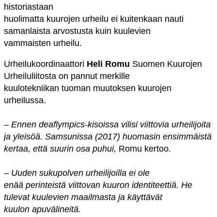
historiastaan
huolimatta kuurojen urheilu ei kuitenkaan nauti
samanlaista arvostusta kuin kuulevien
vammaisten urheilu.
Urheilukoordinaattori
Heli Romu
Suomen Kuurojen
Urheiluliitosta on pannut merkille
kuulotekniikan tuoman muutoksen kuurojen
urheilussa.
–
Ennen deaflympics-kisoissa vilisi viittovia urheilijoita
ja yleisöä. Samsunissa (2017) huomasin ensimmäistä
kertaa, että suurin osa puhui,
Romu kertoo.
–
Uuden sukupolven urheilijoilla ei ole
enää perinteistä viittovan kuuron identiteettiä. He
tulevat kuulevien maailmasta ja käyttävät
kuulon apuvälineitä.