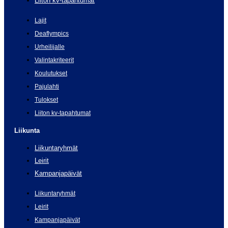
Liiton kv-tapahtumat
Lajit
Deaflympics
Urheilijalle
Valintakriteerit
Koulutukset
Pajulahti
Tulokset
Liiton kv-tapahtumat
Liikunta
Liikuntaryhmät
Leirit
Kampanjapäivät
Liikuntaryhmät
Leirit
Kampanjapäivät