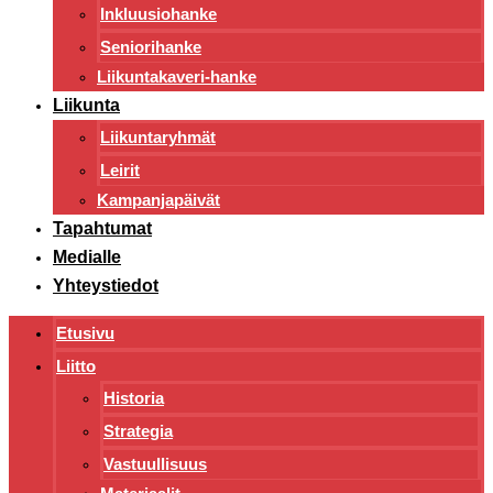
Inkluusiohanke
Seniorihanke
Liikuntakaveri-hanke
Liikunta
Liikuntaryhmät
Leirit
Kampanjapäivät
Tapahtumat
Medialle
Yhteystiedot
Etusivu
Liitto
Historia
Strategia
Vastuullisuus