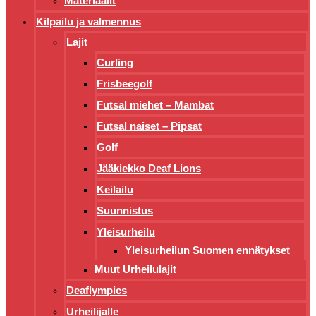
Materiaalit
Kilpailu ja valmennus
Lajit
Curling
Frisbeegolf
Futsal miehet – Mambat
Futsal naiset – Pipsat
Golf
Jääkiekko Deaf Lions
Keilailu
Suunnistus
Yleisurheilu
Yleisurheilun Suomen ennätykset
Muut Urheilulajit
Deaflympics
Urheilijalle