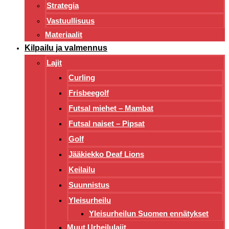
Strategia
Vastuullisuus
Materiaalit
Kilpailu ja valmennus
Lajit
Curling
Frisbeegolf
Futsal miehet – Mambat
Futsal naiset – Pipsat
Golf
Jääkiekko Deaf Lions
Keilailu
Suunnistus
Yleisurheilu
Yleisurheilun Suomen ennätykset
Muut Urheilulajit