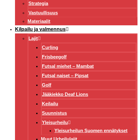
Strategia
Vastuullisuus
Materiaalit
Kilpailu ja valmennus
Lajit
Curling
Frisbeegolf
Futsal miehet – Mambat
Futsal naiset – Pipsat
Golf
Jääkiekko Deaf Lions
Keilailu
Suunnistus
Yleisurheilu
Yleisurheilun Suomen ennätykset
Muut Urheilulajit