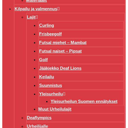
Materiaalit
Kilpailu ja valmennus
Lajit
Curling
Frisbeegolf
Futsal miehet – Mambat
Futsal naiset – Pipsat
Golf
Jääkiekko Deaf Lions
Keilailu
Suunnistus
Yleisurheilu
Yleisurheilun Suomen ennätykset
Muut Urheilulajit
Deaflympics
Urheilijalle