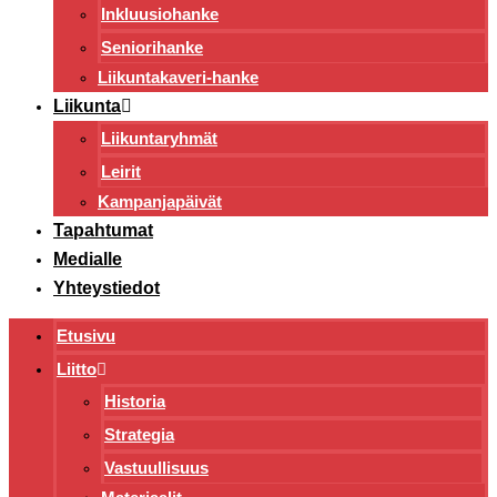
Inkluusiohanke
Seniorihanke
Liikuntakaveri-hanke
Liikunta
Liikuntaryhmät
Leirit
Kampanjapäivät
Tapahtumat
Medialle
Yhteystiedot
Etusivu
Liitto
Historia
Strategia
Vastuullisuus