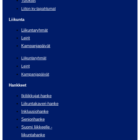
Tulokset
Liiton kv-tapahtumat
Liikunta
Liikuntaryhmät
Leirit
Kampanjapäivät
Liikuntaryhmät
Leirit
Kampanjapäivät
Hankkeet
Ikiliikkujat-hanke
Liikuntakaveri-hanke
Inkluusiohanke
Seniorihanke
Suomi liikkeelle -
liikuntahanke