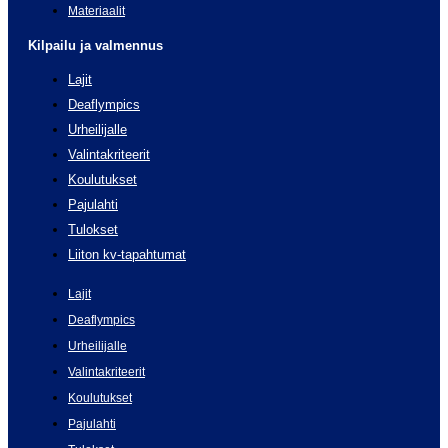
Materiaalit
Kilpailu ja valmennus
Lajit
Deaflympics
Urheilijalle
Valintakriteerit
Koulutukset
Pajulahti
Tulokset
Liiton kv-tapahtumat
Lajit
Deaflympics
Urheilijalle
Valintakriteerit
Koulutukset
Pajulahti