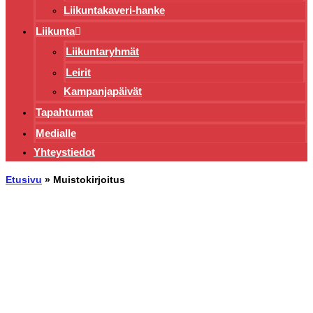
Liikuntakaveri-hanke
Liikunta
Liikuntaryhmät
Leirit
Kampanjapäivät
Tapahtumat
Medialle
Yhteystiedot
Etusivu
»
Muistokirjoitus