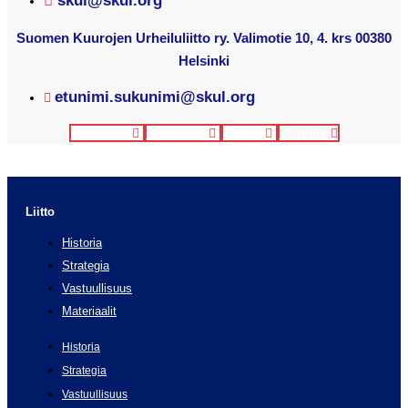
skul@skul.org
Suomen Kuurojen Urheiluliitto ry. Valimotie 10, 4. krs 00380
Helsinki
etunimi.sukunimi@skul.org
Facebook
Instagram
Twitter
Youtube
Liitto
Historia
Strategia
Vastuullisuus
Materiaalit
Historia
Strategia
Vastuullisuus