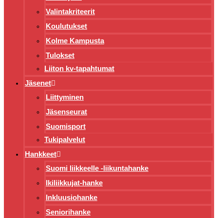
Valintakriteerit
Koulutukset
Kolme Kampusta
Tulokset
Liiton kv-tapahtumat
Jäsenet
Liittyminen
Jäsenseurat
Suomisport
Tukipalvelut
Hankkeet
Suomi liikkeelle -liikuntahanke
Ikiliikkujat-hanke
Inkluusiohanke
Seniorihanke