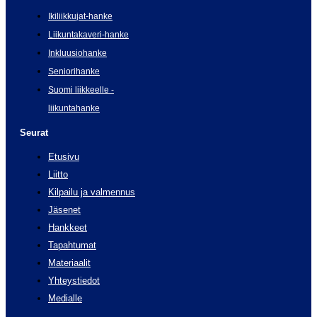
Ikiliikkujat-hanke
Liikuntakaveri-hanke
Inkluusiohanke
Seniorihanke
Suomi liikkeelle -
liikuntahanke
Seurat
Etusivu
Liitto
Kilpailu ja valmennus
Jäsenet
Hankkeet
Tapahtumat
Materiaalit
Yhteystiedot
Medialle