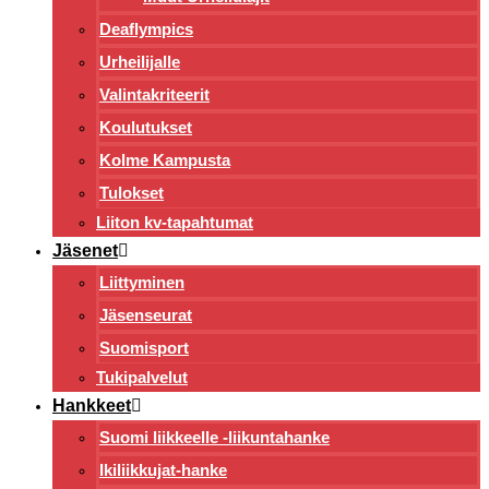
Deaflympics
Urheilijalle
Valintakriteerit
Koulutukset
Kolme Kampusta
Tulokset
Liiton kv-tapahtumat
Jäsenet
Liittyminen
Jäsenseurat
Suomisport
Tukipalvelut
Hankkeet
Suomi liikkeelle -liikuntahanke
Ikiliikkujat-hanke