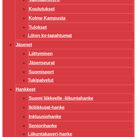
Koulutukset
Kolme Kampusta
Tulokset
Liiton kv-tapahtumat
Jäsenet
Liittyminen
Jäsenseurat
Suomisport
Tukipalvelut
Hankkeet
Suomi liikkeelle -liikuntahanke
Ikiliikkujat-hanke
Inkluusiohanke
Seniorihanke
Liikuntakaveri-hanke