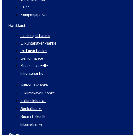
Leirit
Kampanjapäivät
Hankkeet
Ikiliikkujat-hanke
Liikuntakaveri-hanke
Inkluusiohanke
Seniorihanke
Suomi liikkeelle -
liikuntahanke
Ikiliikkujat-hanke
Liikuntakaveri-hanke
Inkluusiohanke
Seniorihanke
Suomi liikkeelle -
liikuntahanke
Seurat