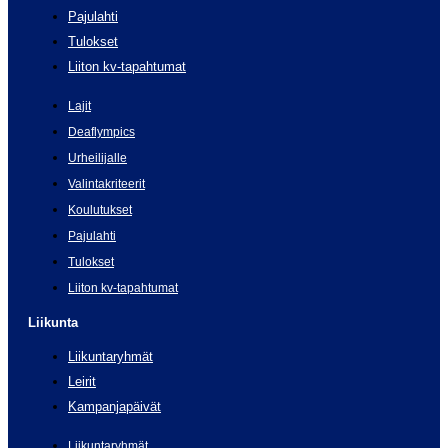
Pajulahti
Tulokset
Liiton kv-tapahtumat
Lajit
Deaflympics
Urheilijalle
Valintakriteerit
Koulutukset
Pajulahti
Tulokset
Liiton kv-tapahtumat
Liikunta
Liikuntaryhmät
Leirit
Kampanjapäivät
Liikuntaryhmät