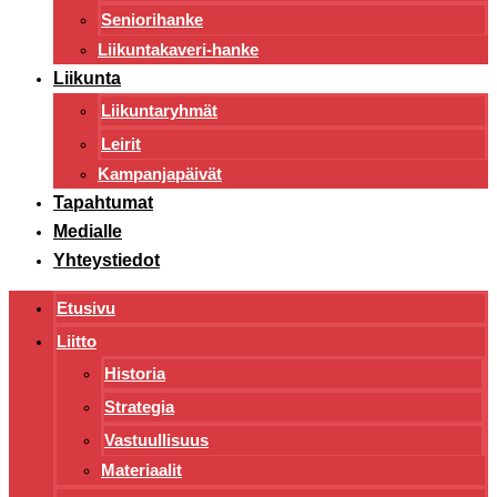
Seniorihanke
Liikuntakaveri-hanke
Liikunta
Liikuntaryhmät
Leirit
Kampanjapäivät
Tapahtumat
Medialle
Yhteystiedot
Etusivu
Liitto
Historia
Strategia
Vastuullisuus
Materiaalit