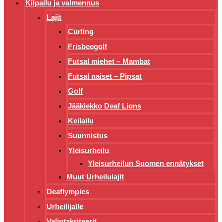
Kilpailu ja valmennus
Lajit
Curling
Frisbeegolf
Futsal miehet – Mambat
Futsal naiset – Pipsat
Golf
Jääkiekko Deaf Lions
Keilailu
Suunnistus
Yleisurheilu
Yleisurheilun Suomen ennätykset
Muut Urheilulajit
Deaflympics
Urheilijalle
Valintakriteerit