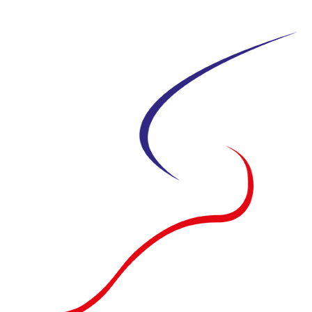
Siirry
suoraan
sisältöön