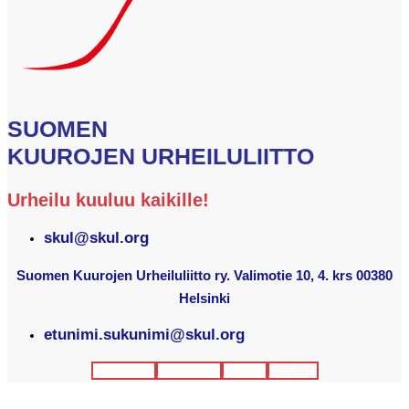
SUOMEN
KUUROJEN URHEILULIITTO
Urheilu kuuluu kaikille!
skul@skul.org
Suomen Kuurojen Urheiluliitto ry. Valimotie 10, 4. krs 00380
Helsinki
etunimi.sukunimi@skul.org
Facebook
Instagram
Twitter
Youtube