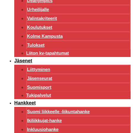
Deaflympics
Urheilijalle
Valintakriteerit
Koulutukset
Kolme Kampusta
Tulokset
Liiton kv-tapahtumat
Jäsenet
Liittyminen
Jäsenseurat
Suomisport
Tukipalvelut
Hankkeet
Suomi liikkeelle -liikuntahanke
Ikiliikkujat-hanke
Inkluusiohanke