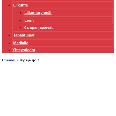
Liikunta
Liikuntaryhmät
Leirit
Kampanjapäivät
Tapahtumat
Medialle
Yhteystiedot
Etusivu
»
Kytäjä golf