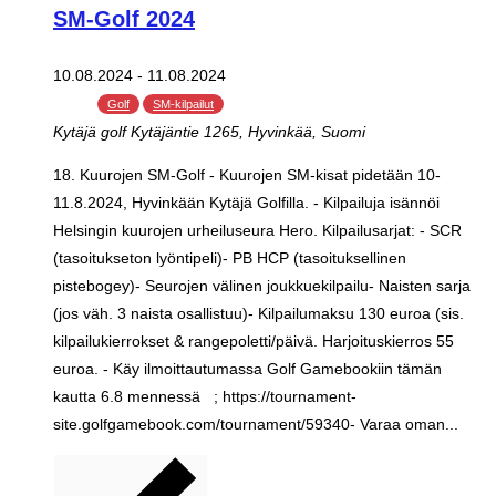
SM-Golf 2024
10.08.2024
-
11.08.2024
Golf
SM-kilpailut
Kytäjä golf
Kytäjäntie 1265, Hyvinkää, Suomi
18. Kuurojen SM-Golf - Kuurojen SM-kisat pidetään 10-
11.8.2024, Hyvinkään Kytäjä Golfilla. - Kilpailuja isännöi
Helsingin kuurojen urheiluseura Hero. Kilpailusarjat: - SCR
(tasoitukseton lyöntipeli)- PB HCP (tasoituksellinen
pistebogey)- Seurojen välinen joukkuekilpailu- Naisten sarja
(jos väh. 3 naista osallistuu)- Kilpailumaksu 130 euroa (sis.
kilpailukierrokset & rangepoletti/päivä. Harjoituskierros 55
euroa. - Käy ilmoittautumassa Golf Gamebookiin tämän
kautta 6.8 mennessä ; https://tournament-
site.golfgamebook.com/tournament/59340- Varaa oman...