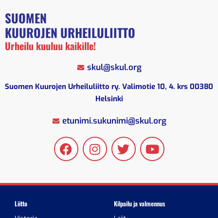
SUOMEN
KUUROJEN URHEILULIITTO
Urheilu kuuluu kaikille!
skul@skul.org
Suomen Kuurojen Urheiluliitto ry. Valimotie 10, 4. krs 00380
Helsinki
etunimi.sukunimi@skul.org
Liitto
Kilpailu ja valmennus