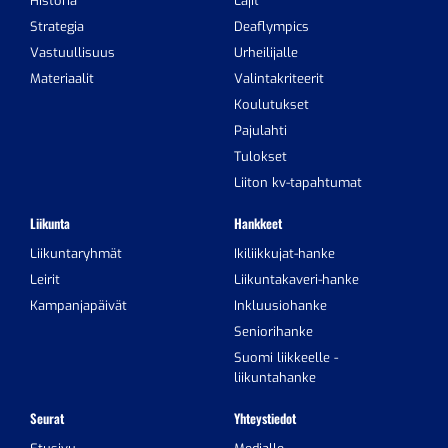
Historia
Lajit
Strategia
Deaflympics
Vastuullisuus
Urheilijalle
Materiaalit
Valintakriteerit
Koulutukset
Pajulahti
Tulokset
Liiton kv-tapahtumat
Liikunta
Hankkeet
Liikuntaryhmät
Ikiliikkujat-hanke
Leirit
Liikuntakaveri-hanke
Kampanjapäivät
Inkluusiohanke
Seniorihanke
Suomi liikkeelle -
liikuntahanke
Seurat
Yhteystiedot