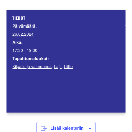
JÄ
TIEDOT
Suo
Päivämäärä:
Sii
26.02.2024
Aika:
17:30 - 19:30
Tapahtumaluokat:
Kilpailu ja valmennus
,
Lajit
,
Liitto
Lisää kalenteriin