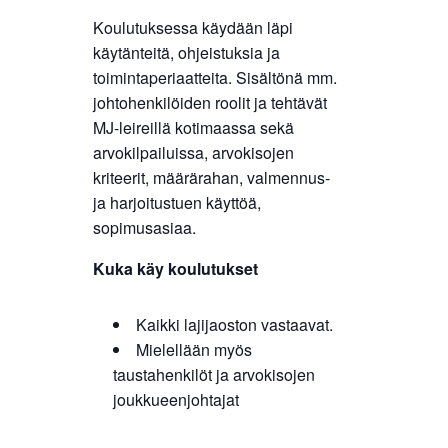
Koulutuksessa käydään läpi
käytänteitä, ohjeistuksia ja
toimintaperiaatteita. Sisältönä mm.
johtohenkilöiden roolit ja tehtävät
MJ-leireillä kotimaassa sekä
arvokilpailuissa, arvokisojen
kriteerit, määrärahan, valmennus-
ja harjoitustuen käyttöä,
sopimusasiaa.
Kuka käy koulutukset
Kaikki lajijaoston vastaavat.
Mielellään myös
taustahenkilöt ja arvokisojen
joukkueenjohtajat