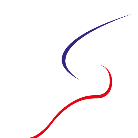
Siirry
suoraan
sisältöön