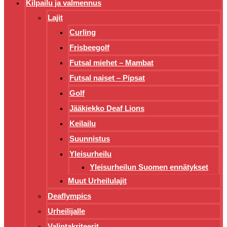
Kilpailu ja valmennus
Lajit
Curling
Frisbeegolf
Futsal miehet – Mambat
Futsal naiset – Pipsat
Golf
Jääkiekko Deaf Lions
Keilailu
Suunnistus
Yleisurheilu
Yleisurheilun Suomen ennätykset
Muut Urheilulajit
Deaflympics
Urheilijalle
Valintakriteerit