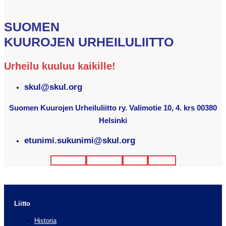
SUOMEN
KUUROJEN URHEILULIITTO
Urheilu kuuluu kaikille!
skul@skul.org
Suomen Kuurojen Urheiluliitto ry. Valimotie 10, 4. krs 00380
Helsinki
etunimi.sukunimi@skul.org
Facebook
Instagram
Twitter
Youtube
Liitto
Historia