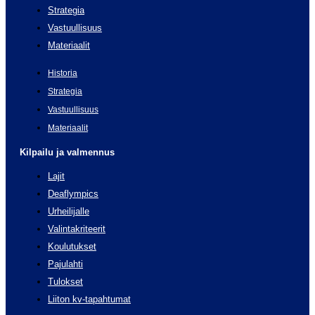
Strategia
Vastuullisuus
Materiaalit
Historia
Strategia
Vastuullisuus
Materiaalit
Kilpailu ja valmennus
Lajit
Deaflympics
Urheilijalle
Valintakriteerit
Koulutukset
Pajulahti
Tulokset
Liiton kv-tapahtumat