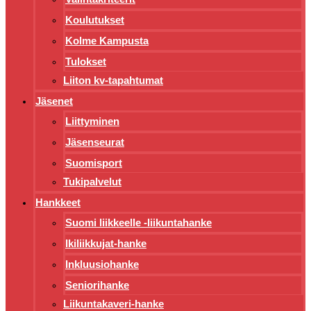
Koulutukset
Kolme Kampusta
Tulokset
Liiton kv-tapahtumat
Jäsenet
Liittyminen
Jäsenseurat
Suomisport
Tukipalvelut
Hankkeet
Suomi liikkeelle -liikuntahanke
Ikiliikkujat-hanke
Inkluusiohanke
Seniorihanke
Liikuntakaveri-hanke