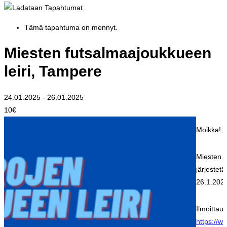
Tämä tapahtuma on mennyt.
Miesten futsalmaajoukkueen
leiri, Tampere
24.01.2025
-
26.01.2025
10€
Moikka!
Miesten f
järjestet
26.1.202
Ilmoittaut
https://w