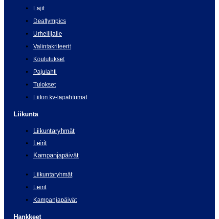
Lajit
Deaflympics
Urheilijalle
Valintakriteerit
Koulutukset
Pajulahti
Tulokset
Liiton kv-tapahtumat
Liikunta
Liikuntaryhmät
Leirit
Kampanjapäivät
Liikuntaryhmät
Leirit
Kampanjapäivät
Hankkeet