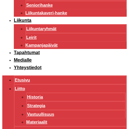
Seniorihanke
Liikuntakaveri-hanke
Liikunta
Liikuntaryhmät
Leirit
Kampanjapäivät
Tapahtumat
Medialle
Yhteystiedot
Etusivu
Liitto
Historia
Strategia
Vastuullisuus
Materiaalit