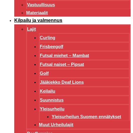
Vastuullisuus
Materiaalit
Kilpailu ja valmennus
Lajit
Curling
Frisbeegolf
Futsal miehet – Mambat
Futsal naiset – Pipsat
Golf
Jääkiekko Deaf Lions
Keilailu
Suunnistus
Yleisurheilu
Yleisurheilun Suomen ennätykset
Muut Urheilulajit