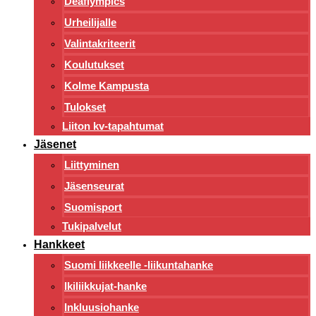
Deaflympics
Urheilijalle
Valintakriteerit
Koulutukset
Kolme Kampusta
Tulokset
Liiton kv-tapahtumat
Jäsenet
Liittyminen
Jäsenseurat
Suomisport
Tukipalvelut
Hankkeet
Suomi liikkeelle -liikuntahanke
Ikiliikkujat-hanke
Inkluusiohanke