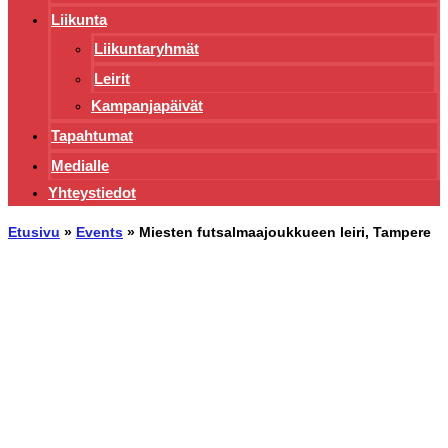
Liikunta
Liikuntaryhmät
Leirit
Kampanjapäivät
Tapahtumat
Medialle
Yhteystiedot
Etusivu
»
Events
»
Miesten futsalmaajoukkueen leiri, Tampere