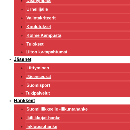
Deaflympics
Urheilijalle
Valintakriteerit
Koulutukset
Kolme Kampusta
Tulokset
Liiton kv-tapahtumat
Jäsenet
Liittyminen
Jäsenseurat
Suomisport
Tukipalvelut
Hankkeet
Suomi liikkeelle -liikuntahanke
Ikiliikkujat-hanke
Inkluusiohanke