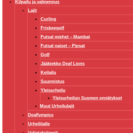
Kilpailu ja valmennus
Lajit
Curling
Frisbeegolf
Futsal miehet – Mambat
Futsal naiset – Pipsat
Golf
Jääkiekko Deaf Lions
Keilailu
Suunnistus
Yleisurheilu
Yleisurheilun Suomen ennätykset
Muut Urheilulajit
Deaflympics
Urheilijalle
Valintakriteerit