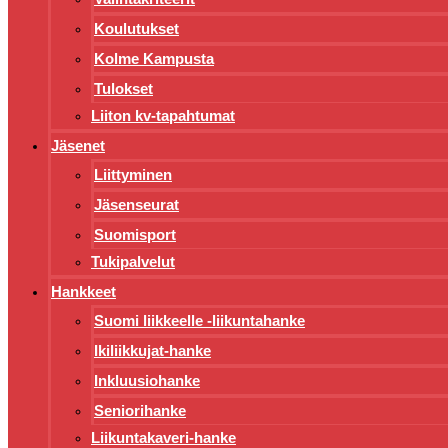
Koulutukset
Kolme Kampusta
Tulokset
Liiton kv-tapahtumat
Jäsenet
Liittyminen
Jäsenseurat
Suomisport
Tukipalvelut
Hankkeet
Suomi liikkeelle -liikuntahanke
Ikiliikkujat-hanke
Inkluusiohanke
Seniorihanke
Liikuntakaveri-hanke