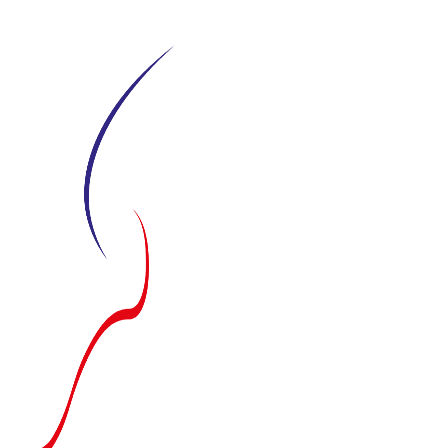
Siirry
suoraan
sisältöön