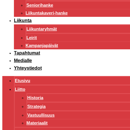
Seniorihanke
Liikuntakaveri-hanke
Liikunta
Liikuntaryhmät
Leirit
Kampanjapäivät
Tapahtumat
Medialle
Yhteystiedot
Etusivu
Liitto
Historia
Strategia
Vastuullisuus
Materiaalit