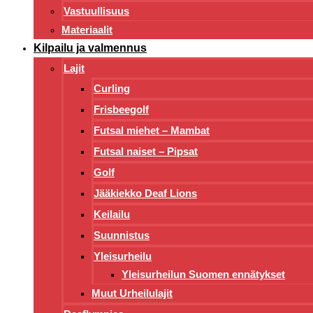
Vastuullisuus
Materiaalit
Kilpailu ja valmennus
Lajit
Curling
Frisbeegolf
Futsal miehet – Mambat
Futsal naiset – Pipsat
Golf
Jääkiekko Deaf Lions
Keilailu
Suunnistus
Yleisurheilu
Yleisurheilun Suomen ennätykset
Muut Urheilulajit