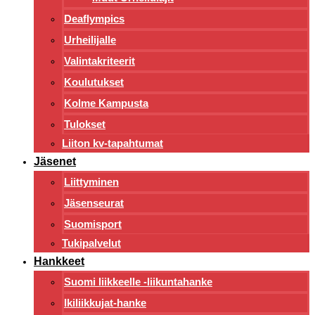
Deaflympics
Urheilijalle
Valintakriteerit
Koulutukset
Kolme Kampusta
Tulokset
Liiton kv-tapahtumat
Jäsenet
Liittyminen
Jäsenseurat
Suomisport
Tukipalvelut
Hankkeet
Suomi liikkeelle -liikuntahanke
Ikiliikkujat-hanke