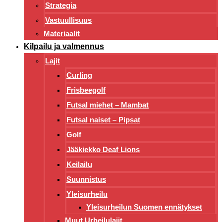
Strategia
Vastuullisuus
Materiaalit
Kilpailu ja valmennus
Lajit
Curling
Frisbeegolf
Futsal miehet – Mambat
Futsal naiset – Pipsat
Golf
Jääkiekko Deaf Lions
Keilailu
Suunnistus
Yleisurheilu
Yleisurheilun Suomen ennätykset
Muut Urheilulajit