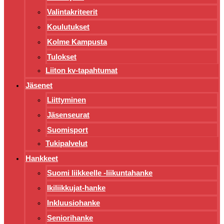
Valintakriteerit
Koulutukset
Kolme Kampusta
Tulokset
Liiton kv-tapahtumat
Jäsenet
Liittyminen
Jäsenseurat
Suomisport
Tukipalvelut
Hankkeet
Suomi liikkeelle -liikuntahanke
Ikiliikkujat-hanke
Inkluusiohanke
Seniorihanke