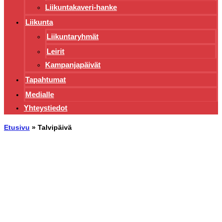
Liikuntakaveri-hanke
Liikunta
Liikuntaryhmät
Leirit
Kampanjapäivät
Tapahtumat
Medialle
Yhteystiedot
Etusivu
»
Talvipäivä