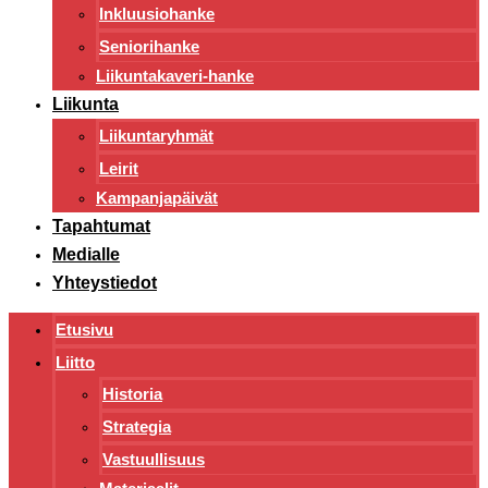
Inkluusiohanke
Seniorihanke
Liikuntakaveri-hanke
Liikunta
Liikuntaryhmät
Leirit
Kampanjapäivät
Tapahtumat
Medialle
Yhteystiedot
Etusivu
Liitto
Historia
Strategia
Vastuullisuus