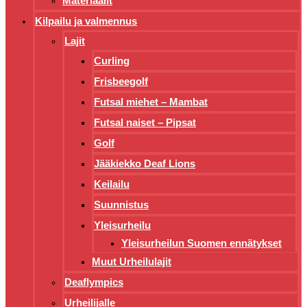
Materiaalit
Kilpailu ja valmennus
Lajit
Curling
Frisbeegolf
Futsal miehet – Mambat
Futsal naiset – Pipsat
Golf
Jääkiekko Deaf Lions
Keilailu
Suunnistus
Yleisurheilu
Yleisurheilun Suomen ennätykset
Muut Urheilulajit
Deaflympics
Urheilijalle