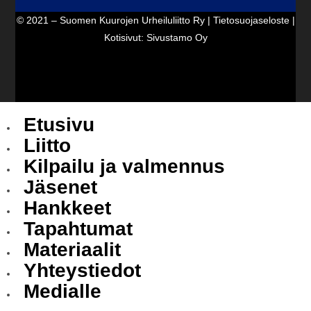
© 2021 – Suomen Kuurojen Urheiluliitto Ry |
Tietosuojaseloste
|
Kotisivut:
Sivustamo Oy
Etusivu
Liitto
Kilpailu ja valmennus
Jäsenet
Hankkeet
Tapahtumat
Materiaalit
Yhteystiedot
Medialle