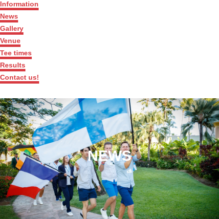
Information
News
Gallery
Venue
Tee times
Results
Contact us!
NEWS