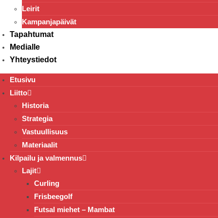
Leirit
Kampanjapäivät
Tapahtumat
Medialle
Yhteystiedot
Etusivu
Liitto
Historia
Strategia
Vastuullisuus
Materiaalit
Kilpailu ja valmennus
Lajit
Curling
Frisbeegolf
Futsal miehet – Mambat