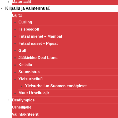
Materiaalit
Kilpailu ja valmennus
Lajit
Curling
Frisbeegolf
Futsal miehet – Mambat
Futsal naiset – Pipsat
Golf
Jääkiekko Deaf Lions
Keilailu
Suunnistus
Yleisurheilu
Yleisurheilun Suomen ennätykset
Muut Urheilulajit
Deaflympics
Urheilijalle
Valintakriteerit