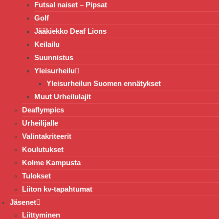
Futsal naiset – Pipsat
Golf
Jääkiekko Deaf Lions
Keilailu
Suunnistus
Yleisurheilu
Yleisurheilun Suomen ennätykset
Muut Urheilulajit
Deaflympics
Urheilijalle
Valintakriteerit
Koulutukset
Kolme Kampusta
Tulokset
Liiton kv-tapahtumat
Jäsenet
Liittyminen