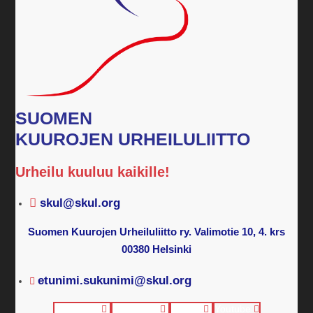
SUOMEN
KUUROJEN URHEILULIITTO
Urheilu kuuluu kaikille!
skul@skul.org
Suomen Kuurojen Urheiluliitto ry. Valimotie 10, 4. krs
00380 Helsinki
etunimi.sukunimi@skul.org
Facebook
Instagram
Twitter
Youtube