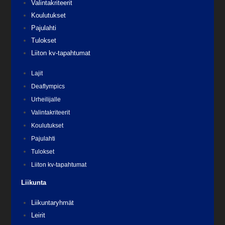
Valintakriteerit
Koulutukset
Pajulahti
Tulokset
Liiton kv-tapahtumat
Lajit
Deaflympics
Urheilijalle
Valintakriteerit
Koulutukset
Pajulahti
Tulokset
Liiton kv-tapahtumat
Liikunta
Liikuntaryhmät
Leirit