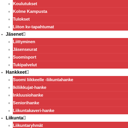
Koulutukset
Kolme Kampusta
Tulokset
Liiton kv-tapahtumat
Jäsenet
Liittyminen
Jäsenseurat
Suomisport
Tukipalvelut
Hankkeet
Suomi liikkeelle -liikuntahanke
Ikiliikkujat-hanke
Inkluusiohanke
Seniorihanke
Liikuntakaveri-hanke
Liikunta
Liikuntaryhmät