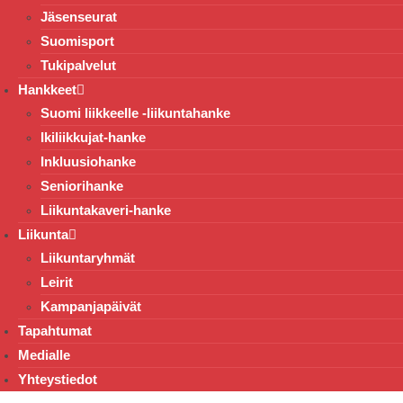
Jäsenseurat
Suomisport
Tukipalvelut
Hankkeet
Suomi liikkeelle -liikuntahanke
Ikiliikkujat-hanke
Inkluusiohanke
Seniorihanke
Liikuntakaveri-hanke
Liikunta
Liikuntaryhmät
Leirit
Kampanjapäivät
Tapahtumat
Medialle
Yhteystiedot