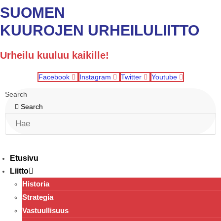
SUOMEN
KUUROJEN URHEILULIITTO
Urheilu kuuluu kaikille!
Facebook
Instagram
Twitter
Youtube
Search
Search
Etusivu
Liitto
Historia
Strategia
Vastuullisuus