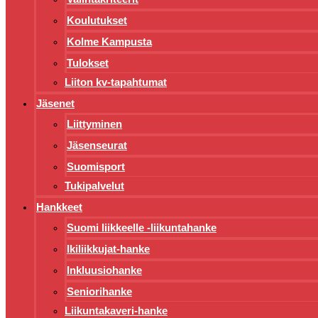
Koulutukset
Kolme Kampusta
Tulokset
Liiton kv-tapahtumat
Jäsenet
Liittyminen
Jäsenseurat
Suomisport
Tukipalvelut
Hankkeet
Suomi liikkeelle -liikuntahanke
Ikiliikkujat-hanke
Inkluusiohanke
Seniorihanke
Liikuntakaveri-hanke