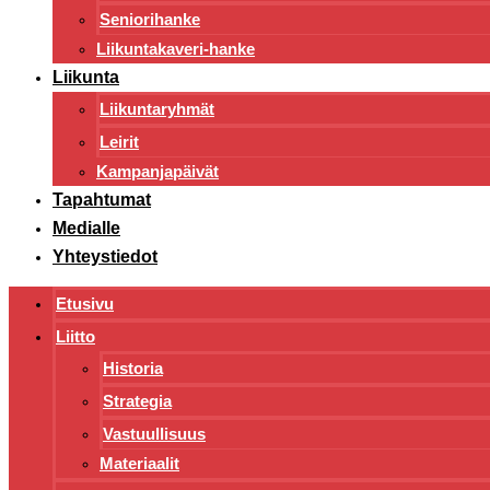
Seniorihanke
Liikuntakaveri-hanke
Liikunta
Liikuntaryhmät
Leirit
Kampanjapäivät
Tapahtumat
Medialle
Yhteystiedot
Etusivu
Liitto
Historia
Strategia
Vastuullisuus
Materiaalit