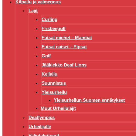
Kilpailu ja valmennus
Lajit
Curling
Frisbeegolf
Futsal miehet – Mambat
Futsal naiset – Pipsat
Golf
Jääkiekko Deaf Lions
Keilailu
Suunnistus
Yleisurheilu
Yleisurheilun Suomen ennätykset
Muut Urheilulajit
Deaflympics
Urheilijalle
Valintakriteerit