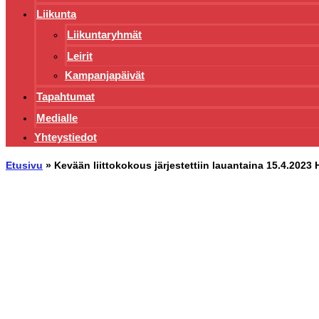
Liikunta
Liikuntaryhmät
Leirit
Kampanjapäivät
Tapahtumat
Medialle
Yhteystiedot
Etusivu
»
Kevään liittokokous järjestettiin lauantaina 15.4.2023