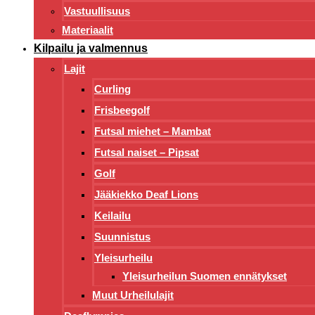
Vastuullisuus
Materiaalit
Kilpailu ja valmennus
Lajit
Curling
Frisbeegolf
Futsal miehet – Mambat
Futsal naiset – Pipsat
Golf
Jääkiekko Deaf Lions
Keilailu
Suunnistus
Yleisurheilu
Yleisurheilun Suomen ennätykset
Muut Urheilulajit