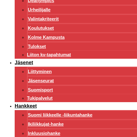
Deaflympics
Urheilijalle
Valintakriteerit
Koulutukset
Kolme Kampusta
Tulokset
Liiton kv-tapahtumat
Jäsenet
Liittyminen
Jäsenseurat
Suomisport
Tukipalvelut
Hankkeet
Suomi liikkeelle -liikuntahanke
Ikiliikkujat-hanke
Inkluusiohanke