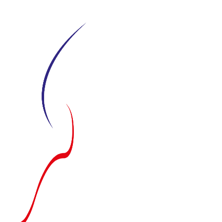
Siirry
suoraan
sisältöön