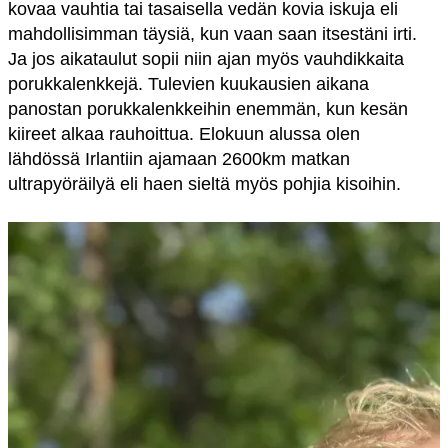
kovaa vauhtia tai tasaisella vedän kovia iskuja eli
mahdollisimman täysiä, kun vaan saan itsestäni irti.
Ja jos aikataulut sopii niin ajan myös vauhdikkaita
porukkalenkkejä. Tulevien kuukausien aikana
panostan porukkalenkkeihin enemmän, kun kesän
kiireet alkaa rauhoittua. Elokuun alussa olen
lähdössä Irlantiin ajamaan 2600km matkan
ultrapyöräilyä eli haen sieltä myös pohjia kisoihin.