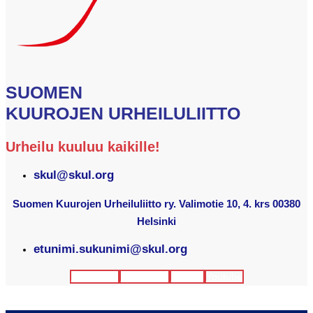
SUOMEN
KUUROJEN URHEILULIITTO
Urheilu kuuluu kaikille!
skul@skul.org
Suomen Kuurojen Urheiluliitto ry. Valimotie 10, 4. krs 00380
Helsinki
etunimi.sukunimi@skul.org
Facebook
Instagram
Twitter
Youtube