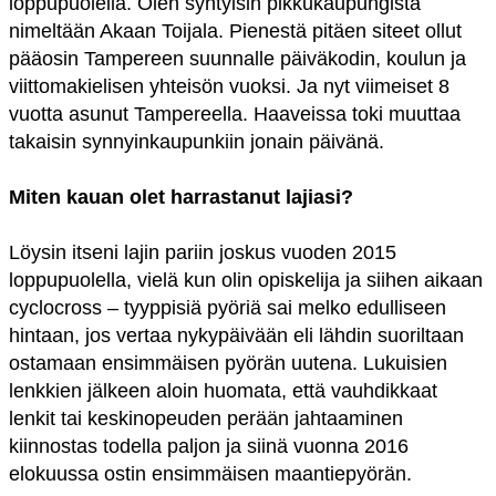
loppupuolella. Olen syntyisin pikkukaupungista
nimeltään Akaan Toijala. Pienestä pitäen siteet ollut
pääosin Tampereen suunnalle päiväkodin, koulun ja
viittomakielisen yhteisön vuoksi. Ja nyt viimeiset 8
vuotta asunut Tampereella. Haaveissa toki muuttaa
takaisin synnyinkaupunkiin jonain päivänä.
Miten kauan olet harrastanut lajiasi?
Löysin itseni lajin pariin joskus vuoden 2015
loppupuolella, vielä kun olin opiskelija ja siihen aikaan
cyclocross – tyyppisiä pyöriä sai melko edulliseen
hintaan, jos vertaa nykypäivään eli lähdin suoriltaan
ostamaan ensimmäisen pyörän uutena. Lukuisien
lenkkien jälkeen aloin huomata, että vauhdikkaat
lenkit tai keskinopeuden perään jahtaaminen
kiinnostas todella paljon ja siinä vuonna 2016
elokuussa ostin ensimmäisen maantiepyörän.