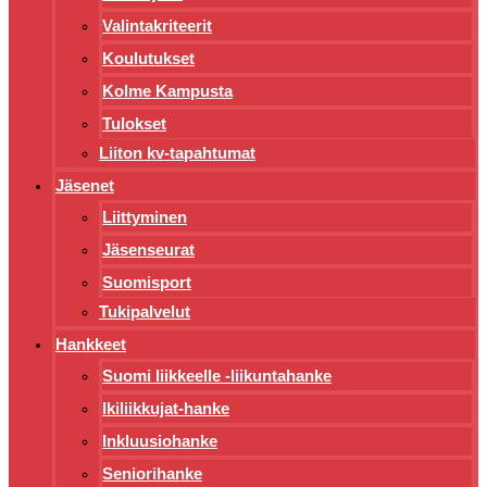
Valintakriteerit
Koulutukset
Kolme Kampusta
Tulokset
Liiton kv-tapahtumat
Jäsenet
Liittyminen
Jäsenseurat
Suomisport
Tukipalvelut
Hankkeet
Suomi liikkeelle -liikuntahanke
Ikiliikkujat-hanke
Inkluusiohanke
Seniorihanke