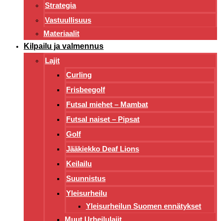
Strategia
Vastuullisuus
Materiaalit
Kilpailu ja valmennus
Lajit
Curling
Frisbeegolf
Futsal miehet – Mambat
Futsal naiset – Pipsat
Golf
Jääkiekko Deaf Lions
Keilailu
Suunnistus
Yleisurheilu
Yleisurheilun Suomen ennätykset
Muut Urheilulajit