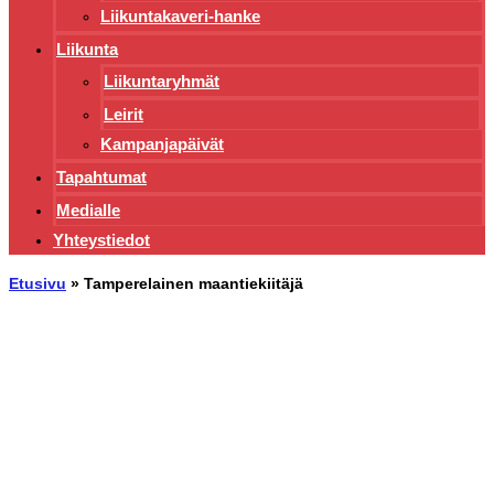
Liikuntakaveri-hanke
Liikunta
Liikuntaryhmät
Leirit
Kampanjapäivät
Tapahtumat
Medialle
Yhteystiedot
Etusivu
»
Tamperelainen maantiekiitäjä