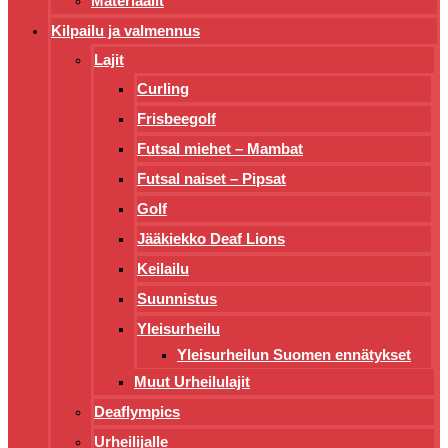
Materiaalit
Kilpailu ja valmennus
Lajit
Curling
Frisbeegolf
Futsal miehet – Mambat
Futsal naiset – Pipsat
Golf
Jääkiekko Deaf Lions
Keilailu
Suunnistus
Yleisurheilu
Yleisurheilun Suomen ennätykset
Muut Urheilulajit
Deaflympics
Urheilijalle