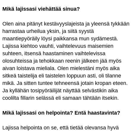
Mikä lajissasi viehättää sinua?
Olen aina pitänyt kestävyyslajeista ja yleensä tykkään
harrastaa urheilua yksin, ja siitä syystä
maantiepyöräily löysi paikkansa mun sydämestä.
Lajissa kiehtoo vauhti, vaihtelevuus maisemien
suhteen, itsensä haastaminen vaihtelevissa
olosuhteissa ja tehokkaan reenin jälkeen jää myös
aivan loistava mieliala. Olen mielestäni myös aika
sitkeä taistelija eli taistelen loppuun asti, oli tilanne
mikä. Ja sitten tuntee tehneensä jotain kropan eteen.
Ja kyllähän tosipyöräilijät näyttää selvästikin aika
coolilta fillarin selässä eli samaan tähtään itsekin.
Mikä lajissasi on helpointa? Entä haastavinta?
Lajissa helpointa on se, että tietää olevansa hyvä