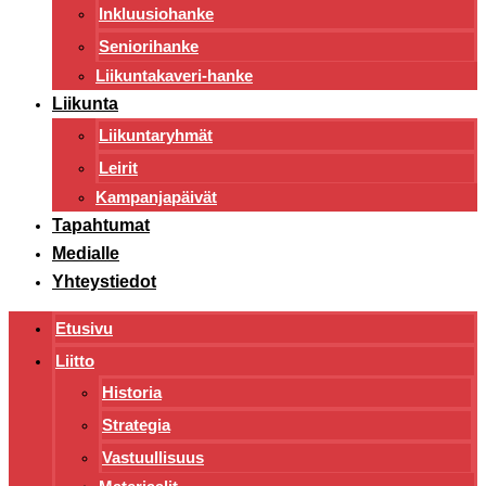
Inkluusiohanke
Seniorihanke
Liikuntakaveri-hanke
Liikunta
Liikuntaryhmät
Leirit
Kampanjapäivät
Tapahtumat
Medialle
Yhteystiedot
Etusivu
Liitto
Historia
Strategia
Vastuullisuus