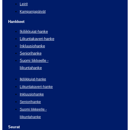
Leirit
Kampanjapäivät
Hankkeet
Ikiliikkujat-hanke
Liikuntakaveri-hanke
Inkluusiohanke
Seniorihanke
Suomi liikkeelle -
liikuntahanke
Ikiliikkujat-hanke
Liikuntakaveri-hanke
Inkluusiohanke
Seniorihanke
Suomi liikkeelle -
liikuntahanke
Seurat