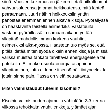
siinä. Vuosien kokemusten jälkeen tietää pitkälti omat
vahvuusalueensa ja omat heikkoutensa, mitä lähteä
petraamaan. Juuri näihin heikkouksiin yritän
panostaa enemmän ennen alkavia kisoja. Pyöräilyssä
on haastavinta taistella esimerkiksi vastatuulta
vastaan pyöräillessä ja samaan aikaan yrittää
ylläpitää mahdollisimman korkeaa vauhtia,
esimerkiksi aika-ajossa. Haastetta tuo myös se, että
pitäisi tietää miten syödä oikein ennen kisoja ja missä
välissä muistaa tankata tarvittavia energiageelejä tai -
patukoita. Eli makea-suola-energiatasapainon
ylläpitäminen, jotta ei tunne itsensä nälkiintyneeksi tai
jotain sinne päin. Tässä on vielä petrattavaa.
Miten
valmistaudut tuleviin kisoihisi?
Kisoihin valmistaudun ajamalla vähintään 2-3 kertaa
viikossa tehokkaita vauhtilenkkejä, ylämäet ajan