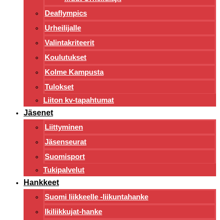
Deaflympics
Urheilijalle
Valintakriteerit
Koulutukset
Kolme Kampusta
Tulokset
Liiton kv-tapahtumat
Jäsenet
Liittyminen
Jäsenseurat
Suomisport
Tukipalvelut
Hankkeet
Suomi liikkeelle -liikuntahanke
Ikiliikkujat-hanke