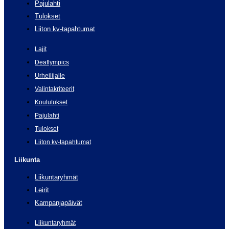
Pajulahti
Tulokset
Liiton kv-tapahtumat
Lajit
Deaflympics
Urheilijalle
Valintakriteerit
Koulutukset
Pajulahti
Tulokset
Liiton kv-tapahtumat
Liikunta
Liikuntaryhmät
Leirit
Kampanjapäivät
Liikuntaryhmät