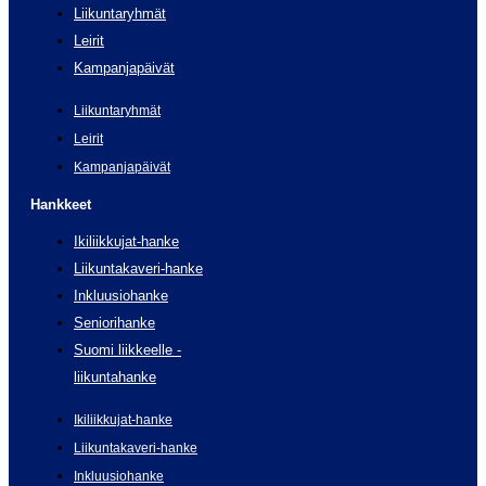
Liikuntaryhmät
Leirit
Kampanjapäivät
Liikuntaryhmät
Leirit
Kampanjapäivät
Hankkeet
Ikiliikkujat-hanke
Liikuntakaveri-hanke
Inkluusiohanke
Seniorihanke
Suomi liikkeelle -
liikuntahanke
Ikiliikkujat-hanke
Liikuntakaveri-hanke
Inkluusiohanke