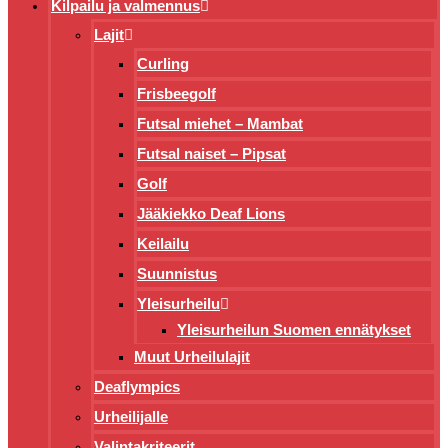
Kilpailu ja valmennus
Lajit
Curling
Frisbeegolf
Futsal miehet – Mambat
Futsal naiset – Pipsat
Golf
Jääkiekko Deaf Lions
Keilailu
Suunnistus
Yleisurheilu
Yleisurheilun Suomen ennätykset
Muut Urheilulajit
Deaflympics
Urheilijalle
Valintakriteerit