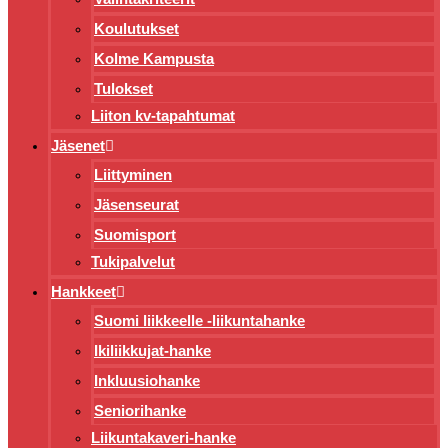
Koulutukset
Kolme Kampusta
Tulokset
Liiton kv-tapahtumat
Jäsenet
Liittyminen
Jäsenseurat
Suomisport
Tukipalvelut
Hankkeet
Suomi liikkeelle -liikuntahanke
Ikiliikkujat-hanke
Inkluusiohanke
Seniorihanke
Liikuntakaveri-hanke