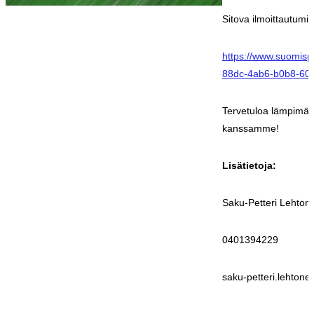
Sitova ilmoittautumi
https://www.suomispo
88dc-4ab6-b0b8-60
Tervetuloa lämpimäs
kanssamme!
Lisätietoja:
Saku-Petteri Lehton
0401394229
saku-petteri.lehton