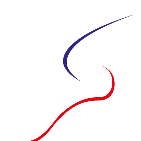
Siirry
suoraan
sisältöön