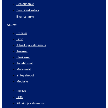
Seniorihanke
Suomi liikkeelle -
liikuntahanke
Seurat
Etusivu
Liitto
Kilpailu ja valmennus
Jäsenet
Hankkeet
Tapahtumat
Materiaalit
Yhteystiedot
Medialle
Etusivu
Liitto
Kilpailu ja valmennus