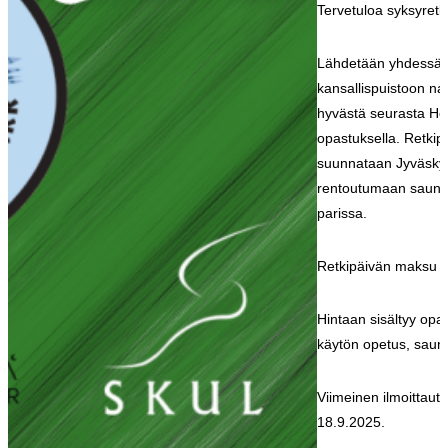
Tervetuloa syksyretk
Lähdetään yhdessä
kansallispuistoon na
hyvästä seurasta He
opastuksella. Retkip
suunnataan Jyväskyl
rentoutumaan saunan
parissa.
Retkipäivän maksu 
Hintaan sisältyy opas
käytön opetus, sauna 
Viimeinen ilmoittaut
18.9.2025.