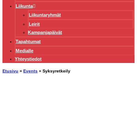
Liikunta
Liikuntaryhmät
Leirit
Kampanjapäivät
Tapahtumat
Medialle
Yhteystiedot
Etusivu
»
Events
»
Syksyretkeily