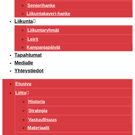
Seniorihanke
Liikuntakaveri-hanke
Liikunta
Liikuntaryhmät
Leirit
Kampanjapäivät
Tapahtumat
Medialle
Yhteystiedot
Etusivu
Liitto
Historia
Strategia
Vastuullisuus
Materiaalit