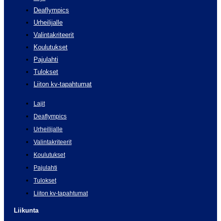
Deaflympics
Urheilijalle
Valintakriteerit
Koulutukset
Pajulahti
Tulokset
Liiton kv-tapahtumat
Lajit
Deaflympics
Urheilijalle
Valintakriteerit
Koulutukset
Pajulahti
Tulokset
Liiton kv-tapahtumat
Liikunta