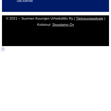
Ota yhteyttä
© 2021 – Suomen Kuurojen Urheiluliitto Ry |
Tietosuojaseloste
|
Kotisivut:
Sivustamo Oy