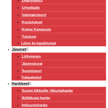
Deaflympics
Urheilijalle
Valintakriteerit
Koulutukset
Kolme Kampusta
Tulokset
Liiton kv-tapahtumat
Jäsenet
Liittyminen
Jäsenseurat
Suomisport
Tukipalvelut
Hankkeet
Suomi liikkeelle -liikuntahanke
Ikiliikkujat-hanke
Inkluusiohanke