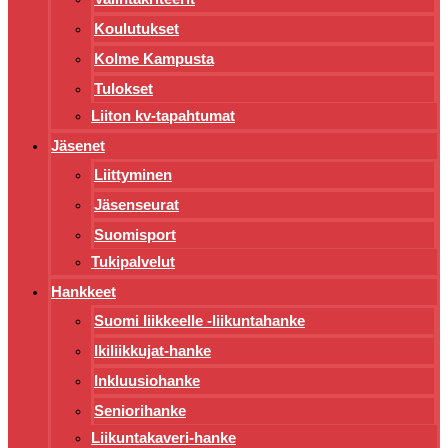
Koulutukset
Kolme Kampusta
Tulokset
Liiton kv-tapahtumat
Jäsenet
Liittyminen
Jäsenseurat
Suomisport
Tukipalvelut
Hankkeet
Suomi liikkeelle -liikuntahanke
Ikiliikkujat-hanke
Inkluusiohanke
Seniorihanke
Liikuntakaveri-hanke