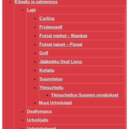
Kilpailu ja valmennus
Lajit
Curling
Frisbeegolf
Futsal miehet – Mambat
Futsal naiset – Pipsat
Golf
Jääkiekko Deaf Lions
Keilailu
Suunnistus
Yleisurheilu
Yleisurheilun Suomen ennätykset
Muut Urheilulajit
Deaflympics
Urheilijalle
Valintakriteerit