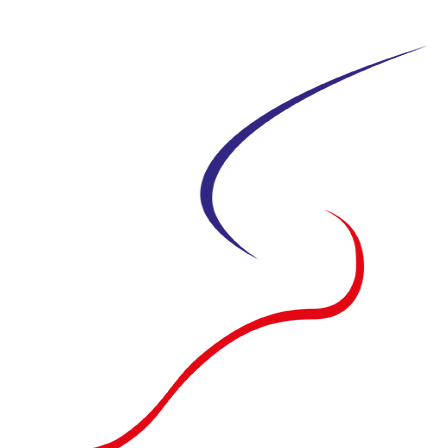
Siirry
suoraan
sisältöön