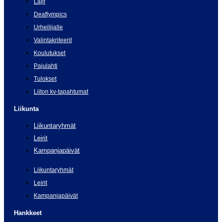
Lajit
Deaflympics
Urheilijalle
Valintakriteerit
Koulutukset
Pajulahti
Tulokset
Liiton kv-tapahtumat
Liikunta
Liikuntaryhmät
Leirit
Kampanjapäivät
Liikuntaryhmät
Leirit
Kampanjapäivät
Hankkeet