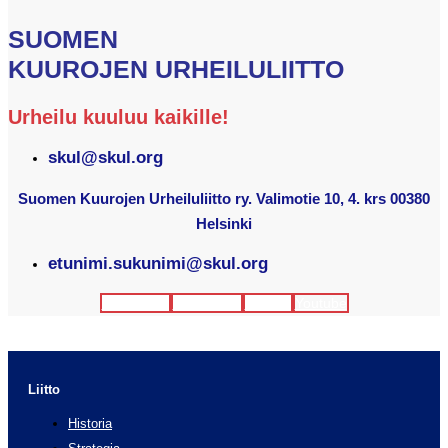
SUOMEN
KUUROJEN URHEILULIITTO
Urheilu kuuluu kaikille!
skul@skul.org
Suomen Kuurojen Urheiluliitto ry. Valimotie 10, 4. krs 00380
Helsinki
etunimi.sukunimi@skul.org
Facebook
Instagram
Twitter
Youtube
Liitto
Historia