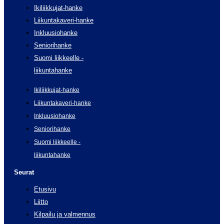
Ikiliikkujat-hanke
Liikuntakaveri-hanke
Inkluusiohanke
Seniorihanke
Suomi liikkeelle -
liikuntahanke
Ikiliikkujat-hanke
Liikuntakaveri-hanke
Inkluusiohanke
Seniorihanke
Suomi liikkeelle -
liikuntahanke
Seurat
Etusivu
Liitto
Kilpailu ja valmennus