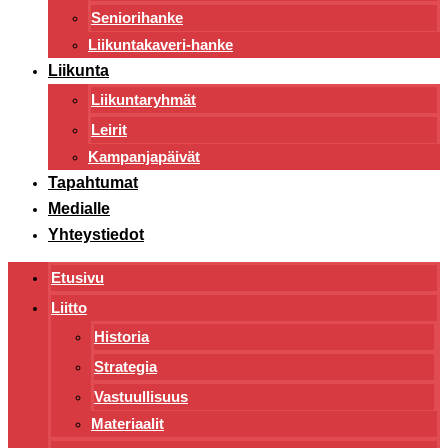
Seniorihanke
Liikuntakaveri-hanke
Liikunta
Liikuntaryhmät
Leirit
Kampanjapäivät
Tapahtumat
Medialle
Yhteystiedot
Etusivu
Liitto
Historia
Strategia
Vastuullisuus
Materiaalit