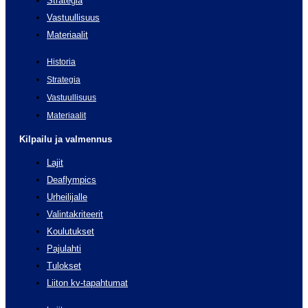
Strategia
Vastuullisuus
Materiaalit
Historia
Strategia
Vastuullisuus
Materiaalit
Kilpailu ja valmennus
Lajit
Deaflympics
Urheilijalle
Valintakriteerit
Koulutukset
Pajulahti
Tulokset
Liiton kv-tapahtumat