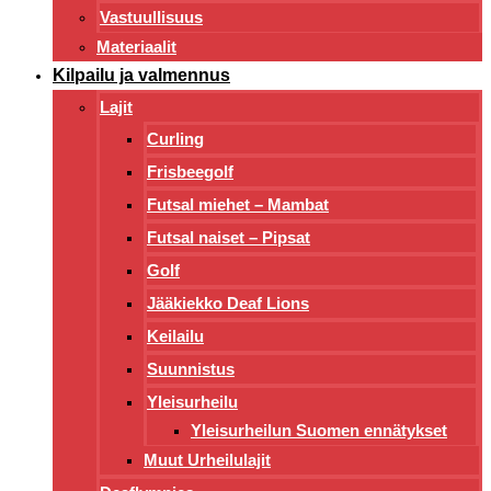
Vastuullisuus
Materiaalit
Kilpailu ja valmennus
Lajit
Curling
Frisbeegolf
Futsal miehet – Mambat
Futsal naiset – Pipsat
Golf
Jääkiekko Deaf Lions
Keilailu
Suunnistus
Yleisurheilu
Yleisurheilun Suomen ennätykset
Muut Urheilulajit