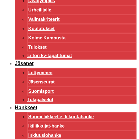
Deaflympics
Urheilijalle
Valintakriteerit
Koulutukset
Kolme Kampusta
Tulokset
Liiton kv-tapahtumat
Jäsenet
Liittyminen
Jäsenseurat
Suomisport
Tukipalvelut
Hankkeet
Suomi liikkeelle -liikuntahanke
Ikiliikkujat-hanke
Inkluusiohanke