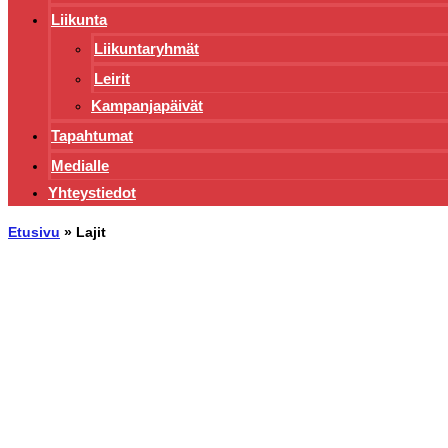
Liikunta
Liikuntaryhmät
Leirit
Kampanjapäivät
Tapahtumat
Medialle
Yhteystiedot
Etusivu
»
Lajit