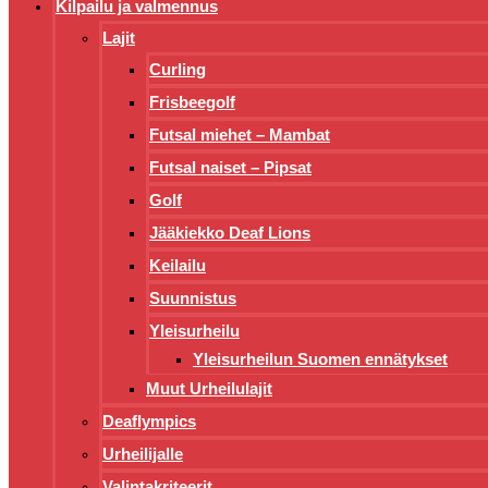
Kilpailu ja valmennus
Lajit
Curling
Frisbeegolf
Futsal miehet – Mambat
Futsal naiset – Pipsat
Golf
Jääkiekko Deaf Lions
Keilailu
Suunnistus
Yleisurheilu
Yleisurheilun Suomen ennätykset
Muut Urheilulajit
Deaflympics
Urheilijalle
Valintakriteerit