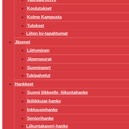
Koulutukset
Kolme Kampusta
Tulokset
Liiton kv-tapahtumat
Jäsenet
Liittyminen
Jäsenseurat
Suomisport
Tukipalvelut
Hankkeet
Suomi liikkeelle -liikuntahanke
Ikiliikkujat-hanke
Inkluusiohanke
Seniorihanke
Liikuntakaveri-hanke