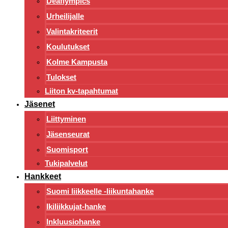
Deaflympics
Urheilijalle
Valintakriteerit
Koulutukset
Kolme Kampusta
Tulokset
Liiton kv-tapahtumat
Jäsenet
Liittyminen
Jäsenseurat
Suomisport
Tukipalvelut
Hankkeet
Suomi liikkeelle -liikuntahanke
Ikiliikkujat-hanke
Inkluusiohanke