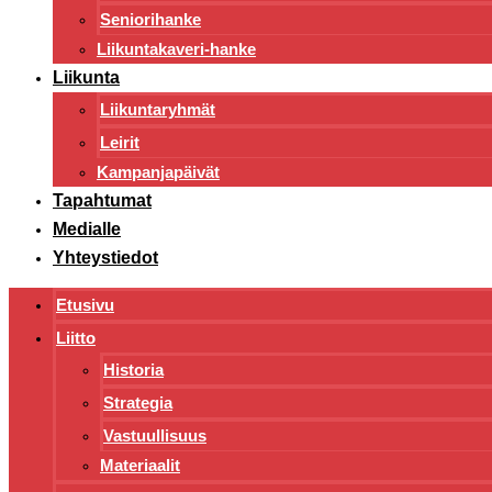
Seniorihanke
Liikuntakaveri-hanke
Liikunta
Liikuntaryhmät
Leirit
Kampanjapäivät
Tapahtumat
Medialle
Yhteystiedot
Etusivu
Liitto
Historia
Strategia
Vastuullisuus
Materiaalit