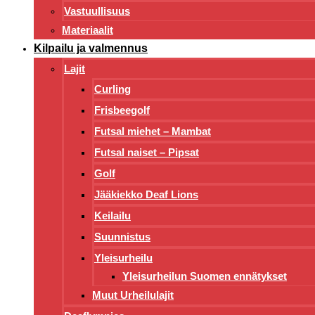
Vastuullisuus
Materiaalit
Kilpailu ja valmennus
Lajit
Curling
Frisbeegolf
Futsal miehet – Mambat
Futsal naiset – Pipsat
Golf
Jääkiekko Deaf Lions
Keilailu
Suunnistus
Yleisurheilu
Yleisurheilun Suomen ennätykset
Muut Urheilulajit