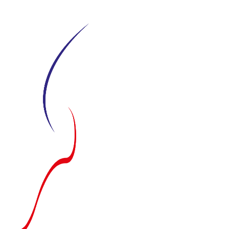
Siirry
suoraan
sisältöön