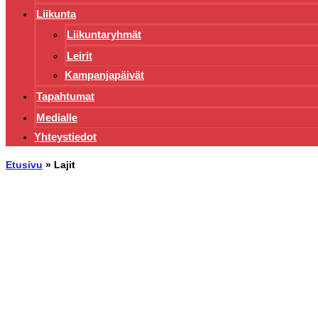
Liikunta
Liikuntaryhmät
Leirit
Kampanjapäivät
Tapahtumat
Medialle
Yhteystiedot
Etusivu
»
Lajit