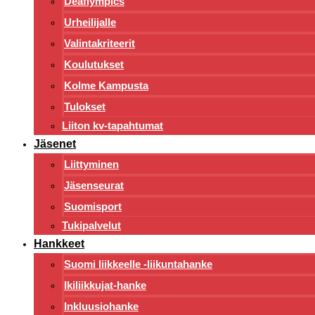
Deaflympics
Urheilijalle
Valintakriteerit
Koulutukset
Kolme Kampusta
Tulokset
Liiton kv-tapahtumat
Jäsenet
Liittyminen
Jäsenseurat
Suomisport
Tukipalvelut
Hankkeet
Suomi liikkeelle -liikuntahanke
Ikiliikkujat-hanke
Inkluusiohanke