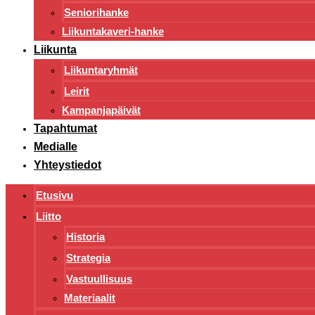
Seniorihanke
Liikuntakaveri-hanke
Liikunta
Liikuntaryhmät
Leirit
Kampanjapäivät
Tapahtumat
Medialle
Yhteystiedot
Etusivu
Liitto
Historia
Strategia
Vastuullisuus
Materiaalit