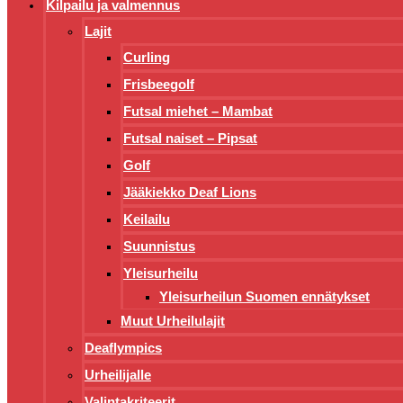
Kilpailu ja valmennus
Lajit
Curling
Frisbeegolf
Futsal miehet – Mambat
Futsal naiset – Pipsat
Golf
Jääkiekko Deaf Lions
Keilailu
Suunnistus
Yleisurheilu
Yleisurheilun Suomen ennätykset
Muut Urheilulajit
Deaflympics
Urheilijalle
Valintakriteerit