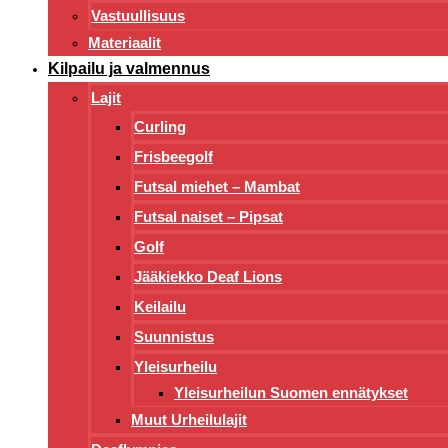
Vastuullisuus
Materiaalit
Kilpailu ja valmennus
Lajit
Curling
Frisbeegolf
Futsal miehet – Mambat
Futsal naiset – Pipsat
Golf
Jääkiekko Deaf Lions
Keilailu
Suunnistus
Yleisurheilu
Yleisurheilun Suomen ennätykset
Muut Urheilulajit