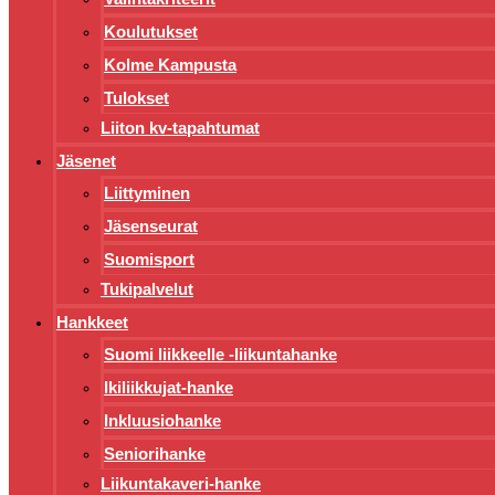
Koulutukset
Kolme Kampusta
Tulokset
Liiton kv-tapahtumat
Jäsenet
Liittyminen
Jäsenseurat
Suomisport
Tukipalvelut
Hankkeet
Suomi liikkeelle -liikuntahanke
Ikiliikkujat-hanke
Inkluusiohanke
Seniorihanke
Liikuntakaveri-hanke