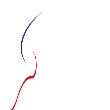
Siirry
suoraan
sisältöön