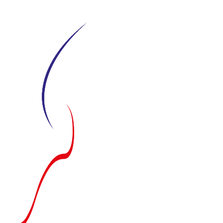
Siirry
suoraan
sisältöön