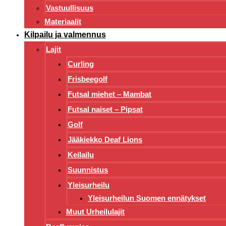
Vastuullisuus
Materiaalit
Kilpailu ja valmennus
Lajit
Curling
Frisbeegolf
Futsal miehet – Mambat
Futsal naiset – Pipsat
Golf
Jääkiekko Deaf Lions
Keilailu
Suunnistus
Yleisurheilu
Yleisurheilun Suomen ennätykset
Muut Urheilulajit