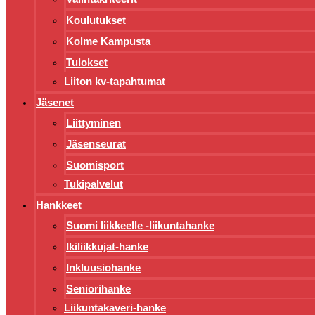
Koulutukset
Kolme Kampusta
Tulokset
Liiton kv-tapahtumat
Jäsenet
Liittyminen
Jäsenseurat
Suomisport
Tukipalvelut
Hankkeet
Suomi liikkeelle -liikuntahanke
Ikiliikkujat-hanke
Inkluusiohanke
Seniorihanke
Liikuntakaveri-hanke