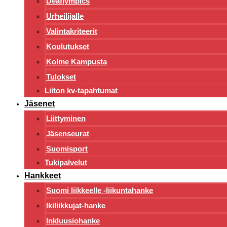
Deaflympics
Urheilijalle
Valintakriteerit
Koulutukset
Kolme Kampusta
Tulokset
Liiton kv-tapahtumat
Jäsenet
Liittyminen
Jäsenseurat
Suomisport
Tukipalvelut
Hankkeet
Suomi liikkeelle -liikuntahanke
Ikiliikkujat-hanke
Inkluusiohanke