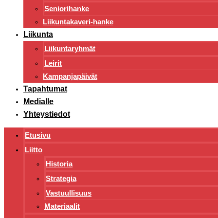
Seniorihanke
Liikuntakaveri-hanke
Liikunta
Liikuntaryhmät
Leirit
Kampanjapäivät
Tapahtumat
Medialle
Yhteystiedot
Etusivu
Liitto
Historia
Strategia
Vastuullisuus
Materiaalit