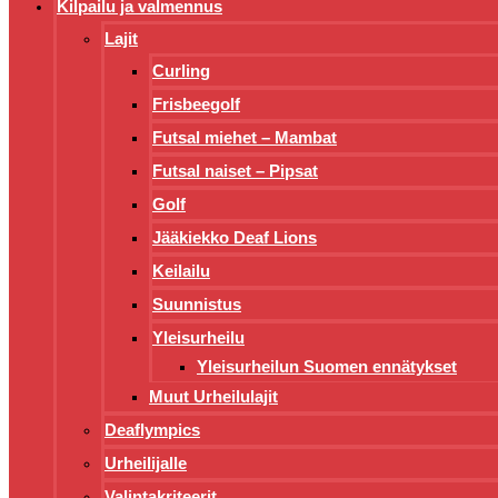
Kilpailu ja valmennus
Lajit
Curling
Frisbeegolf
Futsal miehet – Mambat
Futsal naiset – Pipsat
Golf
Jääkiekko Deaf Lions
Keilailu
Suunnistus
Yleisurheilu
Yleisurheilun Suomen ennätykset
Muut Urheilulajit
Deaflympics
Urheilijalle
Valintakriteerit