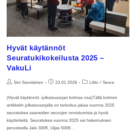
Hyvät käytännöt
Seuratukikokeilusta 2025 –
VakuLi
Sini Savolainen
23.01.2026
Liitto
/
Seura
(Hyvät käytännöt -julkaisusarjan kolmas osa)Tällä kolmen
artikkelin julkaisusarjalla on tarkoitus jakaa vuonna 2025
seuratukea saaneiden seurojen onnistumisia ja hyviä
käytänteitä. Seuratukea vuonna 2025 sai hakemuksen
perusteella Jalo 300€, Uljas 500€…