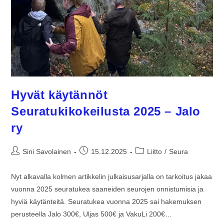
Hyvät käytännöt
Seuratukikokeilusta 2025 – Jalo
ry
Sini Savolainen
15.12.2025
Liitto
/
Seura
Nyt alkavalla kolmen artikkelin julkaisusarjalla on tarkoitus jakaa
vuonna 2025 seuratukea saaneiden seurojen onnistumisia ja
hyviä käytänteitä. Seuratukea vuonna 2025 sai hakemuksen
perusteella Jalo 300€, Uljas 500€ ja VakuLi 200€…