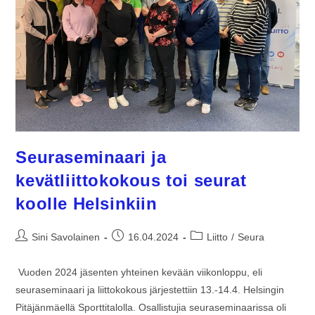
Seuraseminaari ja
kevätliittokokous toi seurat
koolle Helsinkiin
Sini Savolainen
16.04.2024
Liitto
/
Seura
Vuoden 2024 jäsenten yhteinen kevään viikonloppu, eli
seuraseminaari ja liittokokous järjestettiin 13.-14.4. Helsingin
Pitäjänmäellä Sporttitalolla. Osallistujia seuraseminaarissa oli