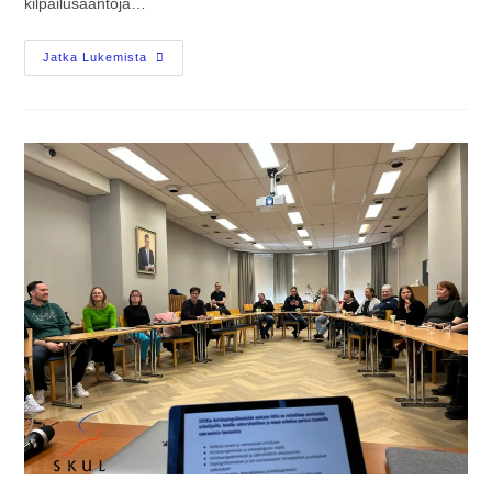
kilpailusääntöjä…
Jatka Lukemista