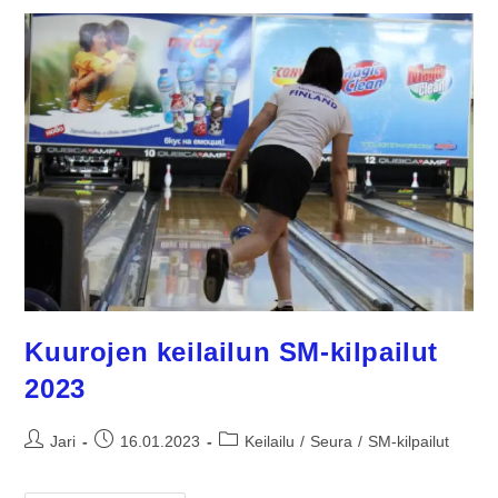
Kuurojen keilailun SM-kilpailut
2023
Jari
16.01.2023
Keilailu
/
Seura
/
SM-kilpailut