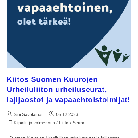
Kiitos Suomen Kuurojen
Urheiluliiton urheiluseurat,
lajijaostot ja vapaaehtoistoimijat!
Sini Savolainen
05.12.2023
Kilpailu ja valmennus
/
Liitto
/
Seura
Suomen Kuurojen Urheiluliiton urheiluseurat ja lajijaostot