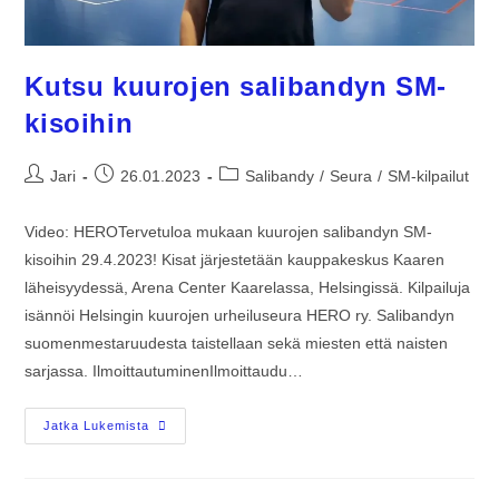
Kutsu kuurojen salibandyn SM-
kisoihin
Jari
26.01.2023
Salibandy
/
Seura
/
SM-kilpailut
Video: HEROTervetuloa mukaan kuurojen salibandyn SM-
kisoihin 29.4.2023! Kisat järjestetään kauppakeskus Kaaren
läheisyydessä, Arena Center Kaarelassa, Helsingissä. Kilpailuja
isännöi Helsingin kuurojen urheiluseura HERO ry. Salibandyn
suomenmestaruudesta taistellaan sekä miesten että naisten
sarjassa. IlmoittautuminenIlmoittaudu…
Jatka Lukemista