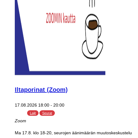
Iltaporinat (Zoom)
17.08.2026 18:00
-
20:00
Lajit
Seurat
Zoom
Ma 17.8. klo 18-20, seurojen äänimäärän muutoskeskustelu