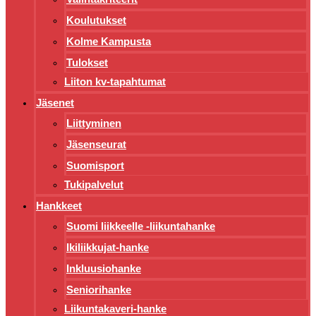
Koulutukset
Kolme Kampusta
Tulokset
Liiton kv-tapahtumat
Jäsenet
Liittyminen
Jäsenseurat
Suomisport
Tukipalvelut
Hankkeet
Suomi liikkeelle -liikuntahanke
Ikiliikkujat-hanke
Inkluusiohanke
Seniorihanke
Liikuntakaveri-hanke