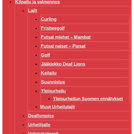
Kilpailu ja valmennus
Lajit
Curling
Frisbeegolf
Futsal miehet – Mambat
Futsal naiset – Pipsat
Golf
Jääkiekko Deaf Lions
Keilailu
Suunnistus
Yleisurheilu
Yleisurheilun Suomen ennätykset
Muut Urheilulajit
Deaflympics
Urheilijalle
Valintakriteerit