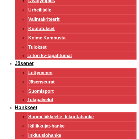
Deaflympics
Urheilijalle
Valintakriteerit
Koulutukset
Kolme Kampusta
Tulokset
Liiton kv-tapahtumat
Jäsenet
Liittyminen
Jäsenseurat
Suomisport
Tukipalvelut
Hankkeet
Suomi liikkeelle -liikuntahanke
Ikiliikkujat-hanke
Inkluusiohanke