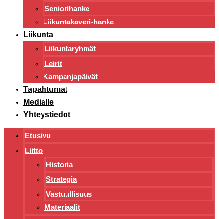
Seniorihanke
Liikuntakaveri-hanke
Liikunta
Liikuntaryhmät
Leirit
Kampanjapäivät
Tapahtumat
Medialle
Yhteystiedot
Etusivu
Liitto
Historia
Strategia
Vastuullisuus
Materiaalit