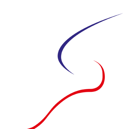
Siirry
suoraan
sisältöön