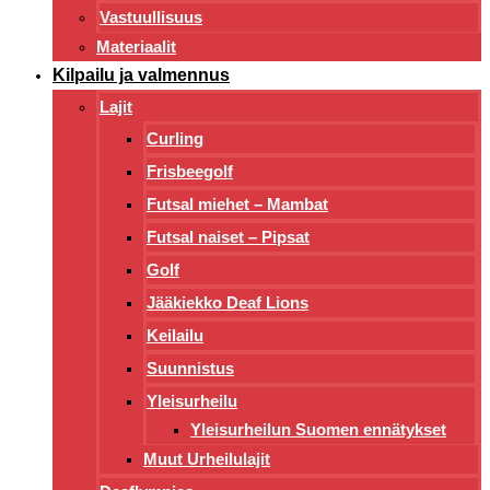
Vastuullisuus
Materiaalit
Kilpailu ja valmennus
Lajit
Curling
Frisbeegolf
Futsal miehet – Mambat
Futsal naiset – Pipsat
Golf
Jääkiekko Deaf Lions
Keilailu
Suunnistus
Yleisurheilu
Yleisurheilun Suomen ennätykset
Muut Urheilulajit