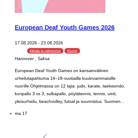
European Deaf Youth Games 2026
17.08.2026
-
23.08.2026
Kilpailu ja valmennus
Nuoret
Hannover
, Saksa
European Deaf Youth Games on kansainvälinen
urheilutapahtuma 14–18-vuotiaille kuulovammaisille
nuorille.Ohjelmassa on 12 lajia: judo, karate, taekwondo,
koripallo 3 vs 3, sulkapallo, pöytätennis, tennis, uinti,
yleisurheilu, beachvolley, futsal ja suunnistus. Suomen...
ma
17